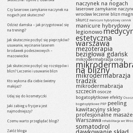
skuteczna? Opinie z Gdańska
naczynek na nogach
laserowe zamykanie naczyn
Czy laserowe zamykanie naczynek na
wrocław
leczenie blizn
magn
nogach jest skuteczne?
skurcz
manicure hybrydowy cennik
manicure hybrydowy
Odzież damska – jak przygotować się
medycy
na treningi?
legionowo
estetyczna
Jak skutecznie pozbyć się pieprzyków?
warszawa
usuwanie, wycinanie laserem
mezoterapia
brodawek podeszwowych –
bezigłowa gdańsk
mazowieckie
mikrodermabrazja ceny
mikrodermabr
Jak skutecznie pozbyć się rozstępów i
na blizny
blizn? Leczenie i usuwanie blizn
mikrodermabrazja
tradzik
Kto wykona dla ciebie świetny
mikrodermabrazja
makijaż?
szczecin
osocze
Udaj się do kosmetyczki
bogatopłytkowe efekty
Osocz
peeling
bogatopłytkowe PRP
Jaki zabieg u fryzjera jest
kawitacyjny sklep
najmodniejszy?
profesjonalne masaże
Warszawa
Czemu warto przeglądać blogi?
rehabilitacja we Wro
somatodrol
dawkowanie skład
Załóż bloga