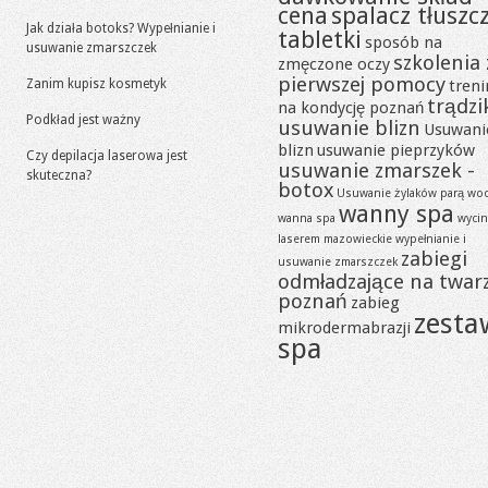
cena
spalacz tłuszc
Jak działa botoks? Wypełnianie i
tabletki
sposób na
usuwanie zmarszczek
szkolenia 
zmęczone oczy
pierwszej pomocy
Zanim kupisz kosmetyk
tren
trądzi
na kondycję poznań
Podkład jest ważny
usuwanie blizn
Usuwani
blizn
usuwanie pieprzyków
Czy depilacja laserowa jest
usuwanie zmarszek -
skuteczna?
botox
Usuwanie żylaków parą wo
wanny spa
wanna spa
wycin
laserem mazowieckie
wypełnianie i
zabiegi
usuwanie zmarszczek
odmładzające na twar
poznań
zabieg
zesta
mikrodermabrazji
spa