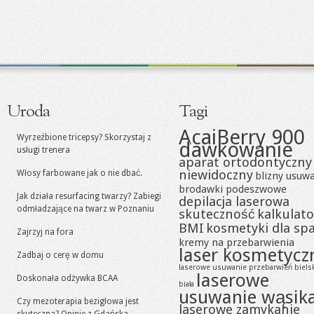
Uroda
Tagi
AcaiBerry 900
Wyrzeźbione tricepsy? Skorzystaj z
dawkowanie
usługi trenera
aparat ortodontyczny
niewidoczny
Włosy farbowane jak o nie dbać.
blizny usuw
brodawki podeszwowe
Jak działa resurfacing twarzy? Zabiegi
depilacja laserowa
odmładzające na twarz w Poznaniu
skuteczność
kalkulato
BMI
kosmetyki dla sp
Zajrzyj na fora
kremy na przebarwienia
laser kosmetycz
Zadbaj o cerę w domu
laserowe usuwanie przebarwień biels
laserowe
Doskonała odżywka BCAA
biała
usuwanie wąsik
Czy mezoterapia bezigłowa jest
laserowe zamykanie