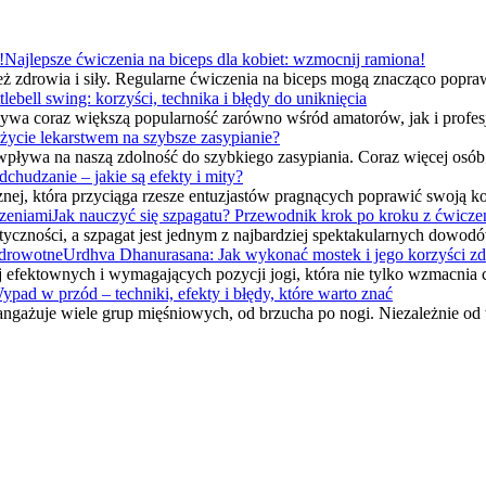
Najlepsze ćwiczenia na biceps dla kobiet: wzmocnij ramiona!
ież zdrowia i siły. Regularne ćwiczenia na biceps mogą znacząco popr
tlebell swing: korzyści, technika i błędy do uniknięcia
obywa coraz większą popularność zarówno wśród amatorów, jak i prof
ycie lekarstwem na szybsze zasypianie?
wpływa na naszą zdolność do szybkiego zasypiania. Coraz więcej osó
dchudzanie – jakie są efekty i mity?
ycznej, która przyciąga rzesze entuzjastów pragnących poprawić swoj
Jak nauczyć się szpagatu? Przewodnik krok po kroku z ćwicze
astyczności, a szpagat jest jednym z najbardziej spektakularnych dowo
Urdhva Dhanurasana: Jak wykonać mostek i jego korzyści z
j efektownych i wymagających pozycji jogi, która nie tylko wzmacnia c
ypad w przód – techniki, efekty i błędy, które warto znać
angażuje wiele grup mięśniowych, od brzucha po nogi. Niezależnie od