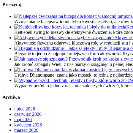
Preczytaj
Wzmacnianie bicepsów to nie tylko kwestia estetyki, ale równ
Ket
Kettlebell swing to niezwykle efektywne ćwiczenie, które zd
Aktywne ż
Aktywność fizyczna odgrywa kluczową rolę w regulacji snu i 
Bieganie a o
Bieganie to jedna z najpopularniejszych form aktywności fiz
Jak zrobić szpagat? Wielu z nas marzy o osiągnięciu pełnej el
Urdhva Dhanurasana, znana jako mostek, to jedna z najbardzie
W
Wypad w przód to jedno z najskuteczniejszych ćwiczeń, które 
Archiwa
lipiec 2026
czerwiec 2026
maj 2026
kwiecień 2026
marzec 2026