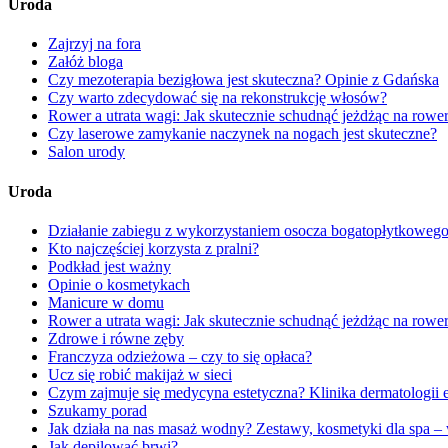
Uroda
Zajrzyj na fora
Załóż bloga
Czy mezoterapia bezigłowa jest skuteczna? Opinie z Gdańska
Czy warto zdecydować się na rekonstrukcję włosów?
Rower a utrata wagi: Jak skutecznie schudnąć jeżdżąc na rowe
Czy laserowe zamykanie naczynek na nogach jest skuteczne?
Salon urody
Uroda
Działanie zabiegu z wykorzystaniem osocza bogatopłytkowego 
Kto najczęściej korzysta z pralni?
Podkład jest ważny
Opinie o kosmetykach
Manicure w domu
Rower a utrata wagi: Jak skutecznie schudnąć jeżdżąc na rowe
Zdrowe i równe zęby
Franczyza odzieżowa – czy to się opłaca?
Ucz się robić makijaż w sieci
Czym zajmuje się medycyna estetyczna? Klinika dermatologii 
Szukamy porad
Jak działa na nas masaż wodny? Zestawy, kosmetyki dla spa 
Jak depilować brwi?