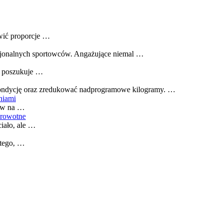
awić proporcje …
esjonalnych sportowców. Angażujące niemal …
b poszukuje …
ą kondycję oraz zredukować nadprogramowe kilogramy. …
niami
dów na …
drowotne
iało, ale …
 tego, …