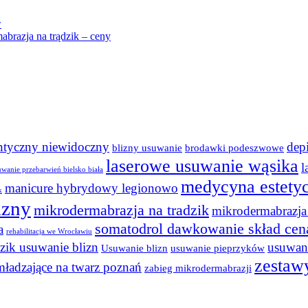
w
brazja na trądzik – ceny
ontyczny niewidoczny
dep
blizny usuwanie
brodawki podeszwowe
laserowe usuwanie wąsika
l
uwanie przebarwień bielsko biała
medycyna estety
manicure hybrydowy legionowo
k
izny
mikrodermabrazja na tradzik
mikrodermabrazja 
somatodrol dawkowanie skład cen
a
rehabilitacja we Wrocławiu
dzik usuwanie blizn
usuwani
Usuwanie blizn
usuwanie pieprzyków
zestaw
mładzające na twarz poznań
zabieg mikrodermabrazji