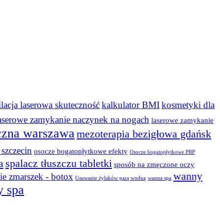
ilacja laserowa skuteczność
kalkulator BMI
kosmetyki dla
aserowe zamykanie naczynek na nogach
laserowe zamykanie
czna warszawa
mezoterapia bezigłowa gdańsk
szczecin
osocze bogatopłytkowe efekty
Osocze bogatopłytkowe PRP
a
spalacz tłuszczu tabletki
sposób na zmęczone oczy
wanny
e zmarszek - botox
Usuwanie żylaków parą wodną
wanna spa
y spa