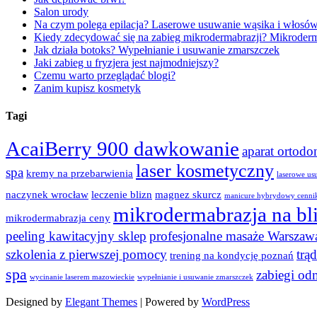
Salon urody
Na czym polega epilacja? Laserowe usuwanie wąsika i włosó
Kiedy zdecydować się na zabieg mikrodermabrazji? Mikroderma
Jak działa botoks? Wypełnianie i usuwanie zmarszczek
Jaki zabieg u fryzjera jest najmodniejszy?
Czemu warto przeglądać blogi?
Zanim kupisz kosmetyk
Tagi
AcaiBerry 900 dawkowanie
aparat ortod
laser kosmetyczny
spa
kremy na przebarwienia
laserowe us
naczynek wrocław
leczenie blizn
magnez skurcz
manicure hybrydowy cenni
mikrodermabrazja na bl
mikrodermabrazja ceny
peeling kawitacyjny sklep
profesjonalne masaże Warszaw
szkolenia z pierwszej pomocy
trą
trening na kondycję poznań
spa
zabiegi od
wycinanie laserem mazowieckie
wypełnianie i usuwanie zmarszczek
Designed by
Elegant Themes
| Powered by
WordPress