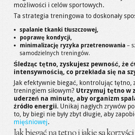
możliwości i celów sportowych.
Ta strategia treningowa to doskonały spo
spalanie tkanki tłuszczowej,
poprawę kondycji,
minimalizację ryzyka przetrenowania
– s
samodzielnych treningów.
Śledząc tętno, zyskujesz pewność, że 
intensywnością, co przekłada się na sz
Jak efektywnie biegać, kontrolując tętno, 
treningiem siłowym?
Utrzymuj tętno w 
uderzeń na minutę, aby organizm spala
źródło energii.
Unikaj nagłych zrywów pod
to, by biegi nie były zbyt długie, aby zapob
mięśniowej
.
Jak biegać na tętno i jakie są korzyści