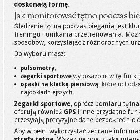
doskonałą formę.
Jak monitorować tętno podczas bi
Śledzenie tętna podczas biegania jest kl
treningu i unikania przetrenowania. Możn
sposobów, korzystając z różnorodnych ur
Do wyboru masz:
pulsometry
,
zegarki sportowe
wyposażone w tę funkcj
opaski na klatkę piersiową
, które uchodzą
najdokładniejszych.
Zegarki sportowe
, oprócz pomiaru tętna
oferują również
GPS
i inne przydatne fun
przesyłają precyzyjne dane bezpośrednio 
Aby w pełni wykorzystać zebrane informa
strefy tętna
. Wskazują one, z jaką inten