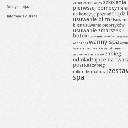
szkolenia 
zmęczone oczy
pierwszej pomocy
Dobry makijaż
tren
trądzi
na kondycję poznań
Informacje o silene
usuwanie blizn
Usuwani
blizn
usuwanie pieprzyków
usuwanie zmarszek -
botox
Usuwanie żylaków parą wo
wanny spa
wanna spa
wycin
laserem mazowieckie
wypełnianie i
zabiegi
usuwanie zmarszczek
odmładzające na twar
poznań
zabieg
zesta
mikrodermabrazji
spa