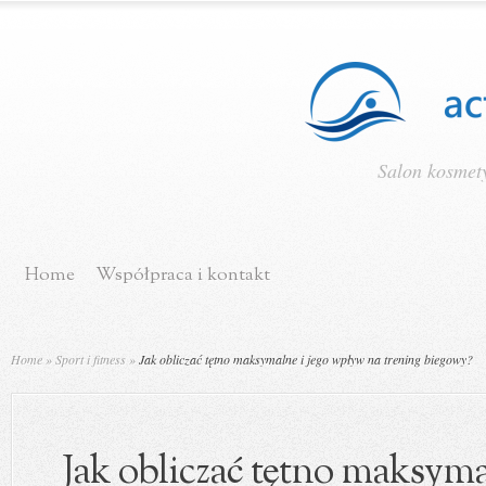
Salon kosmety
Home
Współpraca i kontakt
Home
»
Sport i fitness
»
Jak obliczać tętno maksymalne i jego wpływ na trening biegowy?
Jak obliczać tętno maksyma