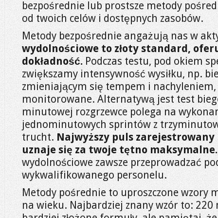
bezpośrednie lub prostsze metody pośred
od twoich celów i dostępnych zasobów.
Metody bezpośrednie angażują nas w ak
wydolnościowe to złoty standard, ofer
dokładność.
Podczas testu, pod okiem spe
zwiększamy intensywność wysiłku, np. bie
zmieniającym się tempem i nachyleniem, a
monitorowane. Alternatywą jest test bieg
minutowej rozgrzewce polega na wykonan
jednominutowych sprintów z trzyminuto
trucht.
Najwyższy puls zarejestrowany
uznaje się za twoje tętno maksymalne.
wydolnościowe zawsze przeprowadzać p
wykwalifikowanego personelu.
Metody pośrednie to uproszczone wzory 
na wieku. Najbardziej znany wzór to: 220 
bardziej złożone formuły, ale pamiętaj, ż