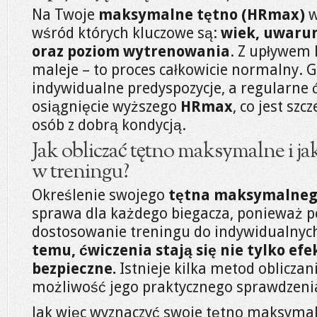
Na Twoje
maksymalne tętno (HRmax)
w
wśród których kluczowe są:
wiek, uwaru
oraz poziom wytrenowania
. Z upływem 
maleje – to proces całkowicie normalny. 
indywidualne predyspozycje, a regularne 
osiągnięcie wyższego
HRmax
, co jest sz
osób z dobrą kondycją.
Jak obliczać tętno maksymalne i j
w treningu?
Określenie swojego
tętna maksymalneg
sprawa dla każdego biegacza, ponieważ 
dostosowanie treningu do indywidualnyc
temu, ćwiczenia stają się nie tylko efe
bezpieczne.
Istnieje kilka metod oblicza
możliwość jego praktycznego sprawdzeni
Jak więc wyznaczyć swoje tętno maksyma