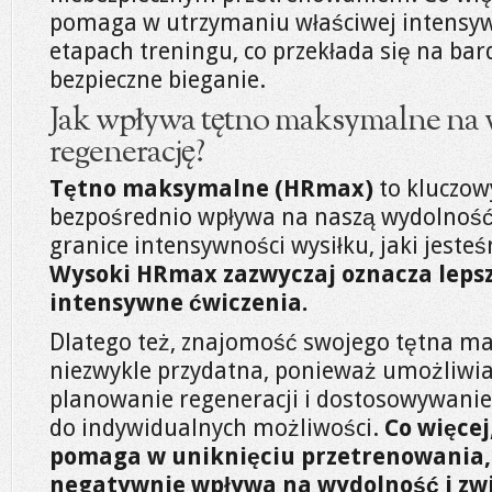
pomaga w utrzymaniu właściwej intensyw
etapach treningu, co przekłada się na bard
bezpieczne bieganie.
Jak wpływa tętno maksymalne na 
regenerację?
Tętno maksymalne (HRmax)
to kluczow
bezpośrednio wpływa na naszą wydolność f
granice intensywności wysiłku, jaki jeste
Wysoki HRmax zazwyczaj oznacza lepsz
intensywne ćwiczenia.
Dlatego też, znajomość swojego tętna m
niezwykle przydatna, ponieważ umożliwia
planowanie regeneracji i dostosowywanie
do indywidualnych możliwości.
Co więce
pomaga w uniknięciu przetrenowania, 
negatywnie wpływa na wydolność i zw