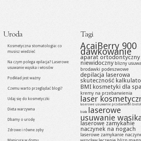
Uroda
Tagi
AcaiBerry 900
Kosmetyczna stomatologia: co
dawkowanie
musisz wiedzieć
aparat ortodontyczny
niewidoczny
Na czym polega epilacja? Laserowe
blizny usuw
usuwanie wąsika i włosów
brodawki podeszwowe
depilacja laserowa
Podkład jest ważny
skuteczność
kalkulato
BMI
kosmetyki dla sp
Czemu warto przeglądać blogi?
kremy na przebarwienia
laser kosmetycz
Udaj się do kosmetyczki
laserowe usuwanie przebarwień biels
laserowe
Dieta warzywna
biała
usuwanie wąsik
Dbamy o urodę
laserowe zamykanie
naczynek na nogach
Zdrowe i równe zęby
laserowe zamykanie naczyn
wrocław
leczenie blizn
magn
Manicure w domu