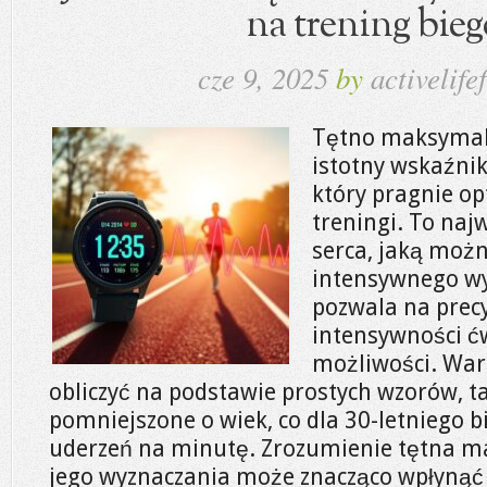
na trening bie
cze 9, 2025
by
activelifef
Tętno maksymal
istotny wskaźnik
który pragnie o
treningi. To naj
serca, jaką moż
intensywnego wy
pozwala na prec
intensywności ć
możliwości. Wa
obliczyć na podstawie prostych wzorów, ta
pomniejszone o wiek, co dla 30-letniego b
uderzeń na minutę. Zrozumienie tętna 
jego wyznaczania może znacząco wpłyną