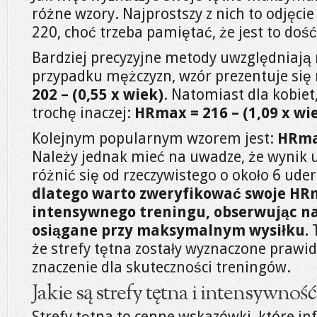
różne wzory. Najprostszy z nich to odjęcie
220, choć trzeba pamiętać, że jest to doś
Bardziej precyzyjne metody uwzględniają 
przypadku mężczyzn, wzór prezentuje się
202 – (0,55 x wiek)
. Natomiast dla kobiet
trochę inaczej:
HRmax = 216 – (1,09 x wi
Kolejnym popularnym wzorem jest:
HRmax
Należy jednak mieć na uwadze, że wynik
różnić się od rzeczywistego o około 6 ud
dlatego warto zweryfikować swoje HR
intensywnego treningu, obserwując n
osiągane przy maksymalnym wysiłku.
T
że strefy tętna zostały wyznaczone prawi
znaczenie dla skuteczności treningów.
Jakie są strefy tętna i intensywnoś
Strefy tętna to cenne wskazówki, które i