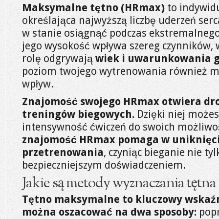
Maksymalne tętno (HRmax)
to indywid
określająca najwyższą liczbę uderzeń serc
w stanie osiągnąć podczas ekstremalnego
jego wysokość wpływa szereg czynników, 
rolę odgrywają
wiek i uwarunkowania 
poziom twojego wytrenowania również ma
wpływ.
Znajomość swojego HRmax otwiera dro
treningów biegowych.
Dzięki niej możes
intensywność ćwiczeń do swoich możliwośc
znajomość HRmax pomaga w uniknięci
przetrenowania
, czyniąc bieganie nie ty
bezpieczniejszym doświadczeniem.
Jakie są metody wyznaczania tętn
Tętno maksymalne to kluczowy wskaźn
można oszacować na dwa sposoby:
popr