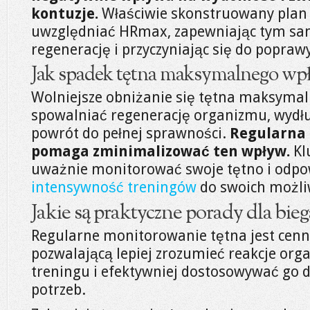
kontuzje.
Właściwie skonstruowany plan
uwzględniać HRmax, zapewniając tym s
regenerację i przyczyniając się do popra
Jak spadek tętna maksymalnego wpł
Wolniejsze obniżanie się tętna maksyma
spowalniać regenerację organizmu, wydłu
powrót do pełnej sprawności.
Regularna 
pomaga zminimalizować ten wpływ.
Kl
uważnie monitorować swoje tętno i odp
intensywność treningów
do swoich możliw
Jakie są praktyczne porady dla bieg
Regularne monitorowanie tętna jest cenną
pozwalającą lepiej zrozumieć reakcje or
treningu i efektywniej dostosowywać go 
potrzeb.