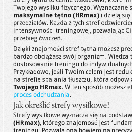
Twojego wysiłku fizycznego. Wyznaczane 
maksymalne tętno (HRmax)
i dzielą si
przedziałów. Każda z tych stref odzwierci
intensywności treningowej, pozwalając Ci
przebieg ćwiczeń.
Dzięki znajomości stref tętna możesz precy
bardzo obciążasz swój organizm. Wiedza 
dostosowanie treningu do indywidualnych 
Przykładowo, jeśli Twoim celem jest reduk
na strefie spalania tłuszczu, która odpo
Twojego HRmax
. W ten sposób możesz 
proces odchudzania
.
Jak określić strefy wysiłkowe?
Strefy wysiłkowe wyznacza się na podsta
(HRmax)
, którego znajomość jest funda
treningu. Pozwala ona bowiem na precyzy