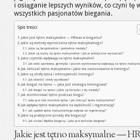
i osiąganie lepszych wyników, co czyni tę
wszystkich pasjonatów biegania.
Spis treści
Jakie jest tętno maksymalne — HRmax w bieganiu?
Jakie są metody wyznaczania tętna maksymalnego?
Jakie są bezpośrednie i pośrednie metody?
Jakie są wzory na tętno maksymalne i jak je praktycznie wyznaczać?
Jakie czynniki wpływają na tętno maksymalne?
Jak wiek sportowca, genetyka i poziom wytrenowania wpływają na tętno maksym
Jak obliczać tętno maksymalne i jakie ma zastosowanie w treningu?
Jakie są strefy tętna i intensywność treningu?
Jak określić strefy wysiłkowe?
Jak biegać na tętno — jaka jest strategia treningowa?
Jak biegać na tętno i jakie są korzyści z tej metody?
Jak monitorować tętno podczas biegu?
Jaka jest rola monitora tętna i jak mierzyć tętno maksymalne?
Jak wpływa tętno maksymalne na wydolność i regenerację?
Jak spadek tętna maksymalnego wpływa na regenerację?
Jakie są praktyczne porady dla biegaczy?
Jak unikać błędów biegaczy i jaka jest technika biegowa?
Jakie jest tętno maksymalne — H