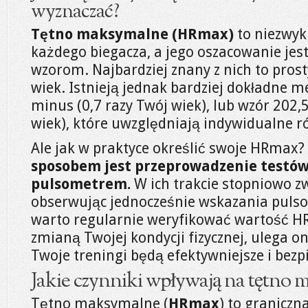
wyznaczać?
Tętno maksymalne (HRmax)
to niezwyk
każdego biegacza, a jego oszacowanie jes
wzorom. Najbardziej znany z nich to pros
wiek. Istnieją jednak bardziej dokładne m
minus (0,7 razy Twój wiek), lub wzór 202,
wiek), które uwzględniają indywidualne r
Ale jak w praktyce określić swoje HRmax?
sposobem jest przeprowadzenie testów
pulsometrem.
W ich trakcie stopniowo z
obserwując jednocześnie wskazania pulso
warto regularnie weryfikować wartość H
zmianą Twojej kondycji fizycznej, ulega 
Twoje treningi będą efektywniejsze i bezpi
Jakie czynniki wpływają na tętno
Tętno maksymalne (
HRmax
) to graniczn