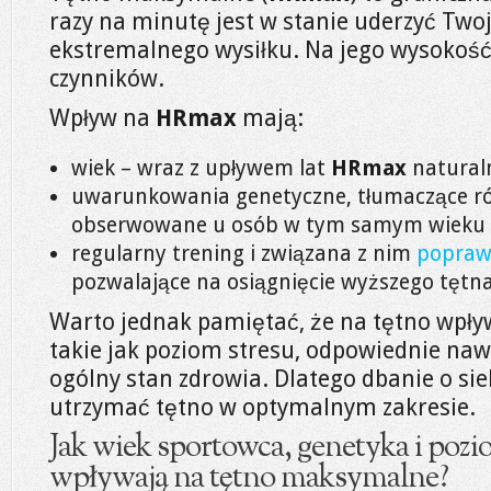
razy na minutę jest w stanie uderzyć Two
ekstremalnego wysiłku. Na jego wysokość
czynników.
Wpływ na
HRmax
mają:
wiek – wraz z upływem lat
HRmax
naturaln
uwarunkowania genetyczne, tłumaczące r
obserwowane u osób w tym samym wieku i t
regularny trening i związana z nim
poprawa
pozwalające na osiągnięcie wyższego tęt
Warto jednak pamiętać, że na tętno wpływ
takie jak poziom stresu, odpowiednie na
ogólny stan zdrowia. Dlatego dbanie o sie
utrzymać tętno w optymalnym zakresie.
Jak wiek sportowca, genetyka i po
wpływają na tętno maksymalne?