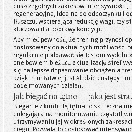
poszczególnych zakresów intensywności, t
regeneracyjna, idealna do odpoczynku i o
tłuszczu, wspierająca redukcję wagi, czy s
kluczowa dla poprawy kondycji.
Aby mieć pewność, że trening przynosi opt
dostosowany do aktualnych możliwości o
regularnie poddawać się testom wydoln
one bowiem bieżącą aktualizację stref wy
się na lepsze dopasowanie obciążenia tr
dzięki nim łatwiej jest śledzić postępy i
podejmowanych działań.
Jak biegać na tętno — jaka jest str
Bieganie z kontrolą tętna to skuteczna m
polegająca na monitorowaniu częstotliwośc
utrzymywaniu jej w określonych zakresac
biegu. Pozwala to dostosować intensywno