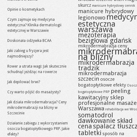
skurcz
manicure hybrydowy cennik
Opinie o kosmetykach
manicure hybrydowy
medycy
legionowo
Czym zajmuje się medycyna
estetyczna
estetyczna? Klinika dermatologii
warszawa
estetycznej w Warszawie
mezoterapia
bezigłowa gdańsk
Doskonała odżywka BCAA
mikrodermabrazja ceny
mikrodermabr
Jaki zabieg u fryzjera jest
na blizny
najmodniejszy?
mikrodermabrazja
tradzik
Rower a utrata wagi: Jak skutecznie
schudnąć jeżdżąc na rowerze
mikrodermabrazja
szczecin
osocze
Jak depilować brwi?
bogatopłytkowe efekty
Osocz
peeling
Czy warto pójść do masażysty?
bogatopłytkowe PRP
kawitacyjny sklep
profesjonalne masaże
Jak działa mikrodermabrazja? Ceny
Warszawa
mikrodermabrazji na blizny w
rehabilitacja we Wro
Szczecinie
somatodrol
dawkowanie skład
Działanie zabiegu z wykorzystaniem
cena
spalacz tłuszc
osocza bogatopłytkowego PRP. Jakie
tabletki
sposób na
efekty?