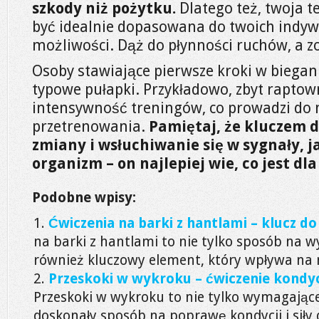
szkody niż pożytku.
Dlatego też, twoja 
być idealnie dopasowana do twoich indyw
możliwości. Dąż do płynności ruchów, a z
Osoby stawiające pierwsze kroki w biegan
typowe pułapki. Przykładowo, zbyt raptow
intensywność treningów, co prowadzi do 
przetrenowania.
Pamiętaj, że kluczem 
zmiany i wsłuchiwanie się w sygnały, ja
organizm – on najlepiej wie, co jest dla
Podobne wpisy:
Ćwiczenia na barki z hantlami – klucz do 
na barki z hantlami to nie tylko sposób na wy
również kluczowy element, który wpływa na n
Przeskoki w wykroku – ćwiczenie kond
Przeskoki w wykroku to nie tylko wymagające
doskonały sposób na poprawę kondycji i siły d