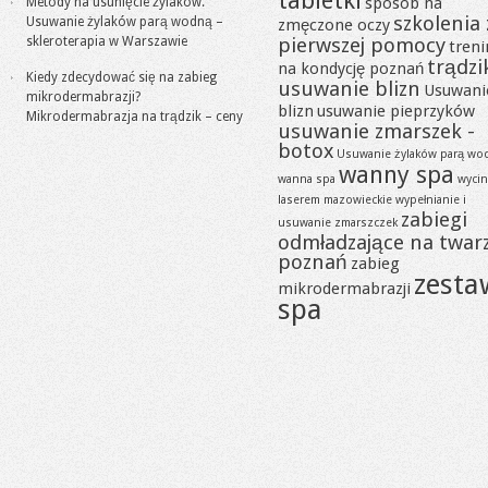
tabletki
sposób na
Metody na usunięcie żylaków.
szkolenia 
Usuwanie żylaków parą wodną –
zmęczone oczy
pierwszej pomocy
skleroterapia w Warszawie
tren
trądzi
na kondycję poznań
Kiedy zdecydować się na zabieg
usuwanie blizn
Usuwani
mikrodermabrazji?
blizn
usuwanie pieprzyków
Mikrodermabrazja na trądzik – ceny
usuwanie zmarszek -
botox
Usuwanie żylaków parą wo
wanny spa
wanna spa
wycin
laserem mazowieckie
wypełnianie i
zabiegi
usuwanie zmarszczek
odmładzające na twar
poznań
zabieg
zesta
mikrodermabrazji
spa