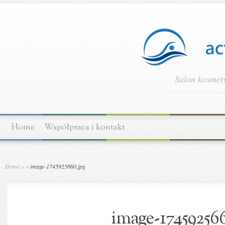
Salon kosmety
Home
Współpraca i kontakt
Home
»
»
image-1745925660.jpg
image-174592566