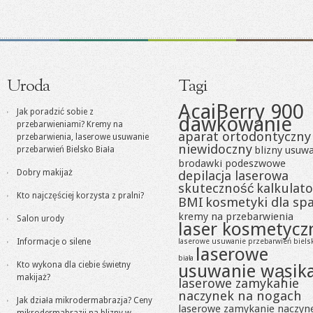
Uroda
Tagi
AcaiBerry 900
Jak poradzić sobie z
dawkowanie
przebarwieniami? Kremy na
aparat ortodontyczny
przebarwienia, laserowe usuwanie
niewidoczny
blizny usuw
przebarwień Bielsko Biała
brodawki podeszwowe
Dobry makijaż
depilacja laserowa
skuteczność
kalkulato
Kto najczęściej korzysta z pralni?
BMI
kosmetyki dla sp
kremy na przebarwienia
Salon urody
laser kosmetycz
Informacje o silene
laserowe usuwanie przebarwień biels
laserowe
biała
Kto wykona dla ciebie świetny
usuwanie wąsik
makijaż?
laserowe zamykanie
naczynek na nogach
Jak działa mikrodermabrazja? Ceny
laserowe zamykanie naczyn