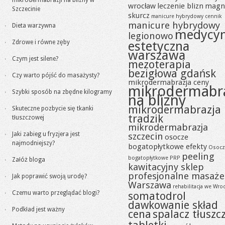
mikrodermabrazji na blizny w
wrocław
leczenie blizn
magn
Szczecinie
skurcz
manicure hybrydowy cennik
manicure hybrydowy
Dieta warzywna
medycy
legionowo
Zdrowe i równe zęby
estetyczna
warszawa
Czym jest silene?
mezoterapia
bezigłowa gdańsk
Czy warto pójść do masażysty?
mikrodermabrazja ceny
mikrodermabr
Szybki sposób na zbędne kilogramy
na blizny
mikrodermabrazja
Skuteczne pozbycie się tkanki
tradzik
tłuszczowej
mikrodermabrazja
Jaki zabieg u fryzjera jest
szczecin
osocze
najmodniejszy?
bogatopłytkowe efekty
Osocz
peeling
bogatopłytkowe PRP
Załóż bloga
kawitacyjny sklep
profesjonalne masaże
Jak poprawić swoją urodę?
Warszawa
rehabilitacja we Wro
Czemu warto przeglądać blogi?
somatodrol
dawkowanie skład
Podkład jest ważny
cena
spalacz tłuszc