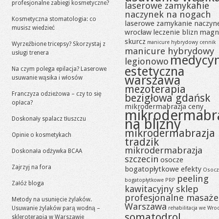
profesjonalne zabiegi kosmetyczne?
laserowe zamykanie
naczynek na nogach
Kosmetyczna stomatologia: co
laserowe zamykanie naczyn
musisz wiedzieć
wrocław
leczenie blizn
magn
skurcz
manicure hybrydowy cennik
Wyrzeźbione tricepsy? Skorzystaj z
manicure hybrydowy
usługi trenera
medycy
legionowo
estetyczna
Na czym polega epilacja? Laserowe
warszawa
usuwanie wąsika i włosów
mezoterapia
Franczyza odzieżowa – czy to się
bezigłowa gdańsk
opłaca?
mikrodermabrazja ceny
mikrodermabr
Doskonały spalacz tłuszczu
na blizny
mikrodermabrazja
Opinie o kosmetykach
tradzik
mikrodermabrazja
Doskonała odżywka BCAA
szczecin
osocze
Zajrzyj na fora
bogatopłytkowe efekty
Osocz
peeling
bogatopłytkowe PRP
Załóż bloga
kawitacyjny sklep
profesjonalne masaże
Metody na usunięcie żylaków.
Warszawa
Usuwanie żylaków parą wodną –
rehabilitacja we Wro
somatodrol
skleroterapia w Warszawie