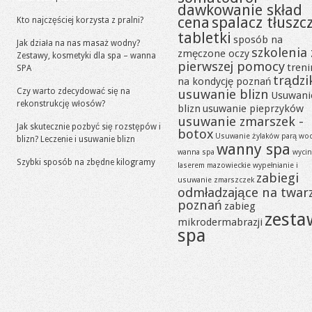
dawkowanie skład
cena
spalacz tłuszc
Kto najczęściej korzysta z pralni?
tabletki
sposób na
Jak działa na nas masaż wodny?
szkolenia 
zmęczone oczy
Zestawy, kosmetyki dla spa – wanna
pierwszej pomocy
tren
SPA
trądzi
na kondycję poznań
Czy warto zdecydować się na
usuwanie blizn
Usuwani
rekonstrukcję włosów?
blizn
usuwanie pieprzyków
usuwanie zmarszek -
Jak skutecznie pozbyć się rozstępów i
botox
Usuwanie żylaków parą wo
blizn? Leczenie i usuwanie blizn
wanny spa
wanna spa
wycin
Szybki sposób na zbędne kilogramy
laserem mazowieckie
wypełnianie i
zabiegi
usuwanie zmarszczek
odmładzające na twar
poznań
zabieg
zesta
mikrodermabrazji
spa