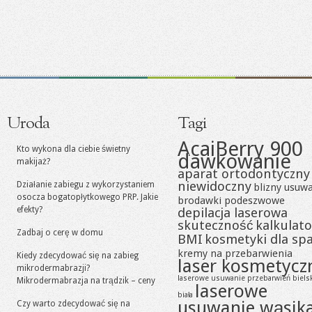
Uroda
Tagi
AcaiBerry 900
Kto wykona dla ciebie świetny
dawkowanie
makijaż?
aparat ortodontyczny
niewidoczny
Działanie zabiegu z wykorzystaniem
blizny usuw
osocza bogatopłytkowego PRP. Jakie
brodawki podeszwowe
efekty?
depilacja laserowa
skuteczność
kalkulato
Zadbaj o cerę w domu
BMI
kosmetyki dla sp
kremy na przebarwienia
Kiedy zdecydować się na zabieg
laser kosmetycz
mikrodermabrazji?
laserowe usuwanie przebarwień biels
Mikrodermabrazja na trądzik – ceny
laserowe
biała
usuwanie wąsik
Czy warto zdecydować się na