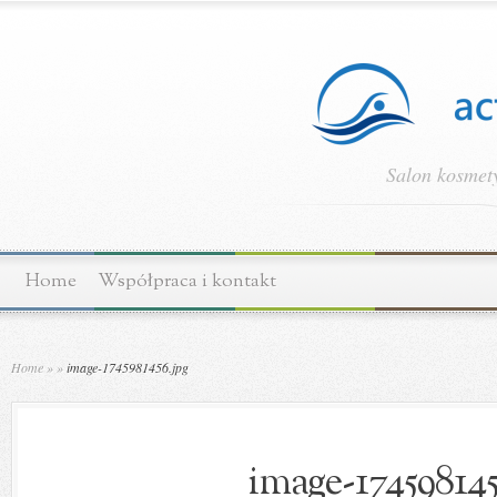
Salon kosmety
Home
Współpraca i kontakt
Home
»
»
image-1745981456.jpg
image-174598145