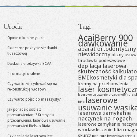
Uroda
Tagi
AcaiBerry 900
Opinie o kosmetykach
dawkowanie
aparat ortodontyczny
Skuteczne pozbycie się tkanki
niewidoczny
tłuszczowej
blizny usuw
brodawki podeszwowe
Doskonała odżywka BCAA
depilacja laserowa
skuteczność
kalkulato
Informacje o silene
BMI
kosmetyki dla sp
kremy na przebarwienia
Czy warto zdecydować się na
laser kosmetycz
rekonstrukcję włosów?
laserowe usuwanie przebarwień biels
laserowe
Czy warto pójść do masażysty?
biała
usuwanie wąsik
Jak poradzić sobie z
laserowe zamykanie
przebarwieniami? Kremy na
naczynek na nogach
przebarwienia, laserowe usuwanie
laserowe zamykanie naczyn
przebarwień Bielsko Biała
wrocław
leczenie blizn
magn
skurcz
Czy depilacja laserowa jest
manicure hybrydowy cennik