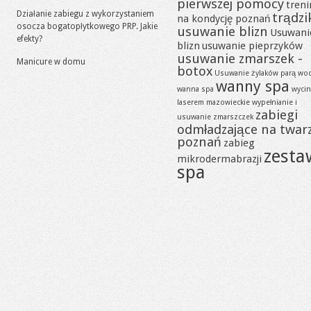
pierwszej pomocy
tren
Działanie zabiegu z wykorzystaniem
trądzi
na kondycję poznań
osocza bogatopłytkowego PRP. Jakie
usuwanie blizn
Usuwani
efekty?
blizn
usuwanie pieprzyków
usuwanie zmarszek -
Manicure w domu
botox
Usuwanie żylaków parą wo
wanny spa
wanna spa
wycin
laserem mazowieckie
wypełnianie i
zabiegi
usuwanie zmarszczek
odmładzające na twar
poznań
zabieg
zesta
mikrodermabrazji
spa