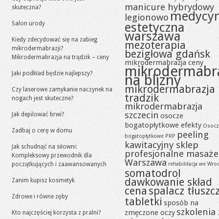
manicure hybrydowy
skuteczna?
medycy
legionowo
Salon urody
estetyczna
warszawa
Kiedy zdecydować się na zabieg
mezoterapia
mikrodermabrazji?
bezigłowa gdańsk
Mikrodermabrazja na trądzik – ceny
mikrodermabrazja ceny
mikrodermabr
Jaki podkład będzie najlepszy?
na blizny
mikrodermabrazja
Czy laserowe zamykanie naczynek na
tradzik
nogach jest skuteczne?
mikrodermabrazja
szczecin
Jak depilować brwi?
osocze
bogatopłytkowe efekty
Osocz
Zadbaj o cerę w domu
peeling
bogatopłytkowe PRP
kawitacyjny sklep
Jak schudnąć na siłowni:
profesjonalne masaże
Kompleksowy przewodnik dla
Warszawa
początkujących i zaawansowanych
rehabilitacja we Wro
somatodrol
dawkowanie skład
Zanim kupisz kosmetyk
cena
spalacz tłuszc
Zdrowe i równe zęby
tabletki
sposób na
szkolenia 
zmęczone oczy
Kto najczęściej korzysta z pralni?