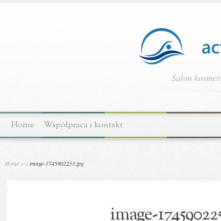
Salon kosmety
Home
Współpraca i kontakt
Home
»
»
image-1745902253.jpg
image-174590225