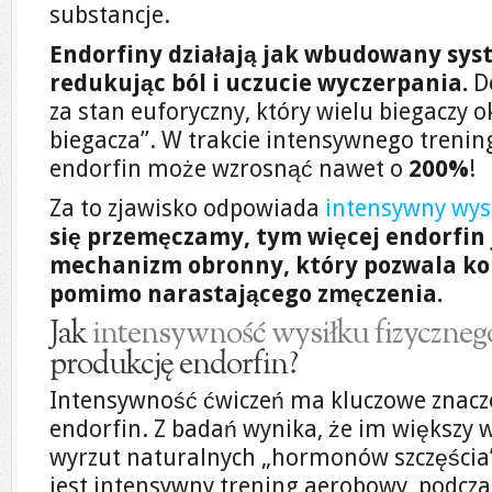
substancje.
Endorfiny działają jak wbudowany syst
redukując ból i uczucie wyczerpania.
D
za stan euforyczny, który wielu biegaczy
biegacza”. W trakcie intensywnego trening
endorfin może wzrosnąć nawet o
200%
!
Za to zjawisko odpowiada
intensywny wysi
się przemęczamy, tym więcej endorfin 
mechanizm obronny, który pozwala k
pomimo narastającego zmęczenia.
Jak
intensywność wysiłku fizyczneg
produkcję endorfin?
Intensywność ćwiczeń ma kluczowe znacze
endorfin. Z badań wynika, że im większy w
wyrzut naturalnych „hormonów szczęścia”
jest intensywny trening aerobowy, podcza