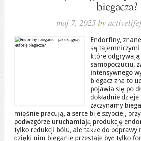
biegacza?
maj 7, 2025
by
activelife
Endorfiny, znane
są tajemniczymi
które odgrywają
samopoczuciu, z
intensywnego wy
biegacz zna to uc
pojawia się po d
dokładnie dzieje
zaczynamy biega
mięśnie pracują, a serce bije szybciej, p
podwzgórze uruchamiają produkcję endorf
tylko redukcji bólu, ale także do poprawy 
dzięki nim bieganie przestaje być tylko fo