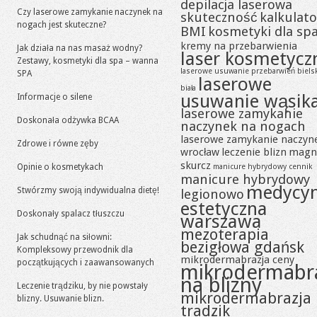
depilacja laserowa
Czy laserowe zamykanie naczynek na
skuteczność
kalkulato
nogach jest skuteczne?
BMI
kosmetyki dla sp
kremy na przebarwienia
Jak działa na nas masaż wodny?
laser kosmetycz
Zestawy, kosmetyki dla spa – wanna
laserowe usuwanie przebarwień biels
SPA
laserowe
biała
usuwanie wąsik
Informacje o silene
laserowe zamykanie
Doskonała odżywka BCAA
naczynek na nogach
laserowe zamykanie naczyn
Zdrowe i równe zęby
wrocław
leczenie blizn
magn
skurcz
Opinie o kosmetykach
manicure hybrydowy cennik
manicure hybrydowy
medycy
Stwórzmy swoją indywidualna dietę!
legionowo
estetyczna
Doskonały spalacz tłuszczu
warszawa
mezoterapia
Jak schudnąć na siłowni:
bezigłowa gdańsk
Kompleksowy przewodnik dla
mikrodermabrazja ceny
początkujących i zaawansowanych
mikrodermabr
na blizny
Leczenie trądziku, by nie powstały
mikrodermabrazja
blizny. Usuwanie blizn.
tradzik