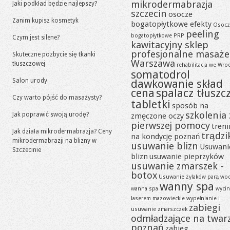
mikrodermabrazja
Jaki podkład będzie najlepszy?
szczecin
osocze
Zanim kupisz kosmetyk
bogatopłytkowe efekty
Osocz
peeling
bogatopłytkowe PRP
Czym jest silene?
kawitacyjny sklep
profesjonalne masaże
Skuteczne pozbycie się tkanki
Warszawa
tłuszczowej
rehabilitacja we Wro
somatodrol
Salon urody
dawkowanie skład
cena
spalacz tłuszc
Czy warto pójść do masażysty?
tabletki
sposób na
szkolenia 
Jak poprawić swoją urodę?
zmęczone oczy
pierwszej pomocy
tren
Jak działa mikrodermabrazja? Ceny
trądzi
na kondycję poznań
mikrodermabrazji na blizny w
usuwanie blizn
Usuwani
Szczecinie
blizn
usuwanie pieprzyków
usuwanie zmarszek -
botox
Usuwanie żylaków parą wo
wanny spa
wanna spa
wycin
laserem mazowieckie
wypełnianie i
zabiegi
usuwanie zmarszczek
odmładzające na twar
poznań
zabieg