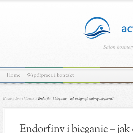
Salon kosmety
Home
Współpraca i kontakt
Home
»
Sport i fitness
»
Endorfiny i bieganie – jak osiągnąć euforię biegacza?
Endorfiny i bieganie – jak