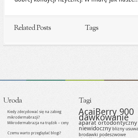
Related Posts
Tags
Uroda
Tagi
AcaiBerry 900
Kiedy zdecydować się na zabieg
dawkowanie
mikrodermabrazji?
aparat ortodontyczny
Mikrodermabrazja na trądzik – ceny
niewidoczny
blizny usuw
Czemu warto przeglądać blogi?
brodawki podeszwowe