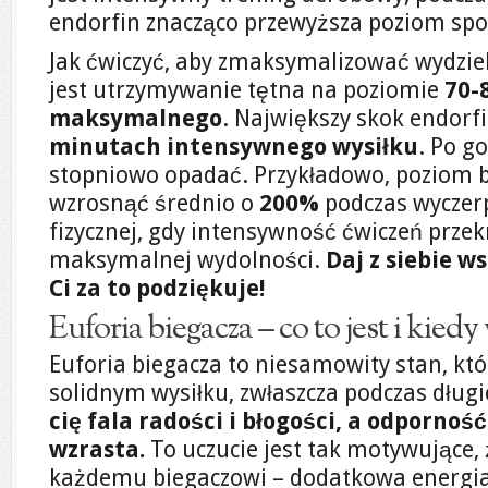
endorfin znacząco przewyższa poziom sp
Jak ćwiczyć, aby zmaksymalizować wydziel
jest utrzymywanie tętna na poziomie
70-
maksymalnego
. Największy skok endorf
minutach intensywnego wysiłku
. Po g
stopniowo opadać. Przykładowo, poziom 
wzrosnąć średnio o
200%
podczas wyczer
fizycznej, gdy intensywność ćwiczeń prze
maksymalnej wydolności.
Daj z siebie w
Ci za to podziękuje!
Euforia biegacza – co to jest i kied
Euforia biegacza to niesamowity stan, kt
solidnym wysiłku, zwłaszcza podczas dług
cię fala radości i błogości, a odpornoś
wzrasta.
To uczucie jest tak motywujące, 
każdemu biegaczowi – dodatkowa energia 