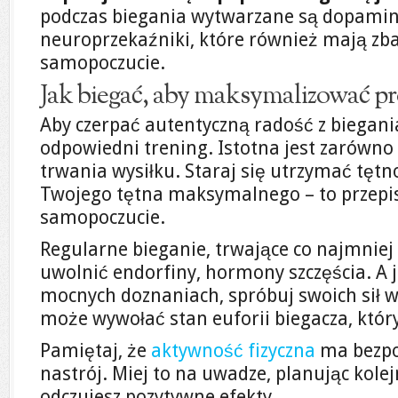
podczas biegania wytwarzane są dopamina
neuroprzekaźniki, które również mają zb
samopoczucie.
Jak biegać, aby maksymalizować p
Aby czerpać autentyczną radość z biegani
odpowiedni trening. Istotna jest zarówno 
trwania wysiłku. Staraj się utrzymać tęt
Twojego tętna maksymalnego – to przepis
samopoczucie.
Regularne bieganie, trwające co najmniej
uwolnić endorfiny, hormony szczęścia. A 
mocnych doznaniach, spróbuj swoich sił w
może wywołać stan euforii biegacza, który
Pamiętaj, że
aktywność fizyczna
ma bezpo
nastrój. Miej to na uwadze, planując kolej
odczujesz pozytywne efekty.