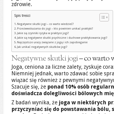
zdrowie.
Spis treści
Negatywne skutki jogi – co warto wiedzieć?
Przeciwwskazania do jogi – kto powinien unikać praktyki?
Jakie są czynniki ryzyka w praktyce jogi?
Jakie są negatywne skutki psychiczne i duchowe praktykowania jogi?
Najczęstsze urazy związane z jogą i ich zapobieganie
Jak unikać negatywnych skutków jogi?
Negatywne skutki jogi
– co warto 
Joga, ceniona za liczne zalety, zyskuje co
Niemniej jednak, warto zdawać sobie spr
wiązać się również z pewnymi negatywn
Szacuje się, że
ponad 10% osób regularn
doświadcza dolegliwości bólowych mię
Z badań wynika, że
joga w niektórych p
przyczyniać się do powstawania bólu, 