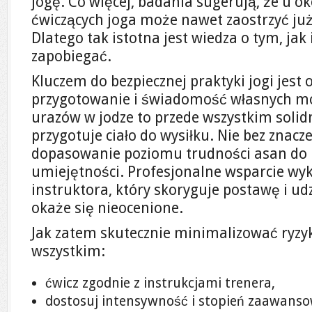
jogę. Co więcej, badania sugerują, że u ok
ćwiczących joga może nawet zaostrzyć już 
Dlatego tak istotna jest wiedza o tym, jak
zapobiegać.
Kluczem do bezpiecznej praktyki jogi jest
przygotowanie i świadomość własnych mo
urazów w jodze to przede wszystkim solid
przygotuje ciało do wysiłku. Nie bez znacz
dopasowanie poziomu trudności asan do
umiejętności. Profesjonalne wsparcie wy
instruktora, który skoryguje postawę i ud
okaże się nieocenione.
Jak zatem skutecznie minimalizować ryzyk
wszystkim:
ćwicz zgodnie z instrukcjami trenera,
dostosuj intensywność i stopień zaawanso