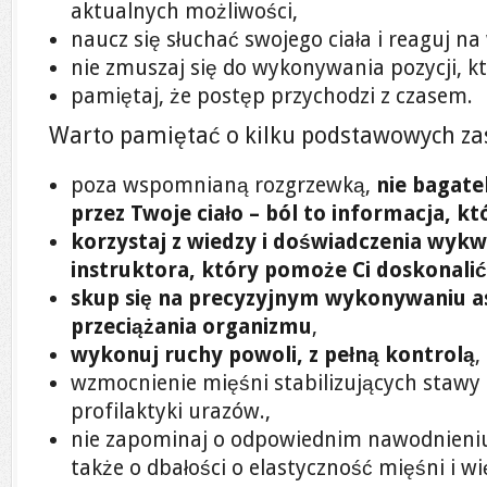
aktualnych możliwości,
naucz się słuchać swojego ciała i reaguj na
nie zmuszaj się do wykonywania pozycji, k
pamiętaj, że postęp przychodzi z czasem.
Warto pamiętać o kilku podstawowych za
poza wspomnianą rozgrzewką,
nie bagate
przez Twoje ciało – ból to informacja, k
korzystaj z wiedzy i doświadczenia wyk
instruktora, który pomoże Ci doskonalić
skup się na precyzyjnym wykonywaniu a
przeciążania organizmu
,
wykonuj ruchy powoli, z pełną kontrolą
,
wzmocnienie mięśni stabilizujących stawy 
profilaktyki urazów.,
nie zapominaj o odpowiednim nawodnieniu
także o dbałości o elastyczność mięśni i w