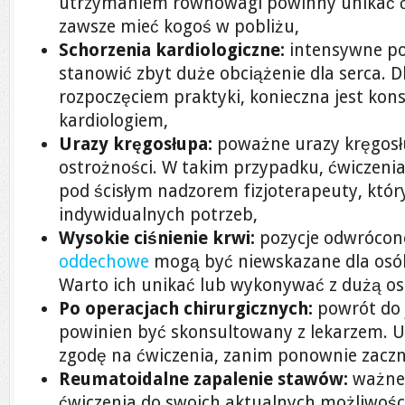
utrzymaniem równowagi powinny unikać ć
zawsze mieć kogoś w pobliżu,
Schorzenia kardiologiczne:
intensywne po
stanowić zbyt duże obciążenie dla serca. D
rozpoczęciem praktyki, konieczna jest kons
kardiologiem,
Urazy kręgosłupa:
poważne urazy kręgosł
ostrożności. W takim przypadku, ćwiczen
pod ścisłym nadzorem fizjoterapeuty, który
indywidualnych potrzeb,
Wysokie ciśnienie krwi:
pozycje odwrócon
oddechowe
mogą być niewskazane dla osób
Warto ich unikać lub wykonywać z dużą os
Po operacjach chirurgicznych:
powrót do j
powinien być skonsultowany z lekarzem. Up
zgodę na ćwiczenia, zanim ponownie zaczn
Reumatoidalne zapalenie stawów:
ważne 
ćwiczenia do swoich aktualnych możliwości 