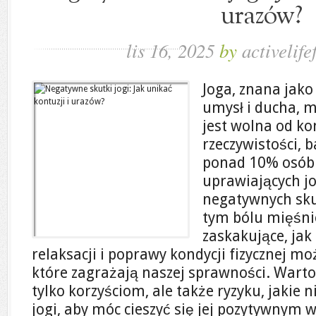
urazów?
lis 16, 2025
by
activelife
Joga, znana jako 
umysł i ducha, ma
jest wolna od ko
rzeczywistości, 
ponad 10% osób 
uprawiających j
negatywnych sk
tym bólu mięśni
zaskakujące, ja
relaksacji i poprawy kondycji fizycznej m
które zagrażają naszej sprawności. Warto 
tylko korzyściom, ale także ryzyku, jakie 
jogi, aby móc cieszyć się jej pozytywnym