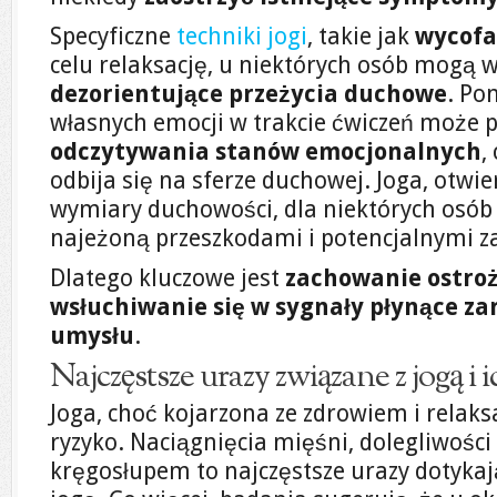
Specyficzne
techniki jogi
, takie jak
wycofa
celu relaksację, u niektórych osób mogą
dezorientujące przeżycia duchowe
. Po
własnych emocji w trakcie ćwiczeń może 
odczytywania stanów emocjonalnych
,
odbija się na sferze duchowej. Joga, otwi
wymiary duchowości, dla niektórych osób
najeżoną przeszkodami i potencjalnymi z
Dlatego kluczowe jest
zachowanie ostroż
wsłuchiwanie się w sygnały płynące zaró
umysłu
.
Najczęstsze urazy związane z jogą i 
Joga, choć kojarzona ze zdrowiem i relaks
ryzyko. Naciągnięcia mięśni, dolegliwośc
kręgosłupem to najczęstsze urazy dotykaj