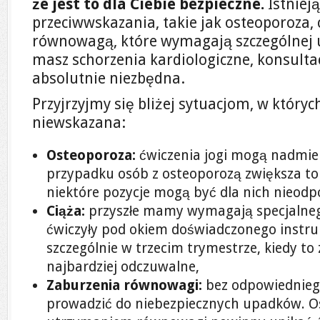
że jest to dla Ciebie bezpieczne.
Istniej
przeciwwskazania, takie jak osteoporoza, 
równowagą, które wymagają szczególnej uw
masz schorzenia kardiologiczne, konsultac
absolutnie niezbędna.
Przyjrzyjmy się bliżej sytuacjom, w który
niewskazana:
Osteoporoza:
ćwiczenia jogi mogą nadmier
przypadku osób z osteoporozą zwiększa to 
niektóre pozycje mogą być dla nich nieodp
Ciąża:
przyszłe mamy wymagają specjalnego
ćwiczyły pod okiem doświadczonego instr
szczególnie w trzecim trymestrze, kiedy to 
najbardziej odczuwalne,
Zaburzenia równowagi:
bez odpowiednieg
prowadzić do niebezpiecznych upadków. O