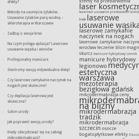
kremy na przebarwienia
efekty?
laser kosmetycz
Metody na usunięcie żylaków.
laserowe usuwanie przebarwień biels
laserowe
Usuwanie żylaków parą wodną –
biała
usuwanie wąsik
skleroterapia w Warszawie
laserowe zamykanie
Zadbaj o swoje brwi
naczynek na nogach
laserowe zamykanie naczyn
Na czym polega epilacja? Laserowe
wrocław
leczenie blizn
magn
usuwanie wąsika i włosów
skurcz
manicure hybrydowy cennik
manicure hybrydowy
Profesjonalny manicure
medycy
legionowo
Stwórzmy swoją indywidualna dietę!
estetyczna
warszawa
Czy laserowe zamykanie naczynek na
mezoterapia
nogach jest skuteczne?
bezigłowa gdańsk
mikrodermabrazja ceny
Czy depilacja laserowa jest
mikrodermabr
skuteczna?
na blizny
mikrodermabrazja
Salon urody
tradzik
mikrodermabrazja
Jak poprawić swoją urodę?
szczecin
osocze
Kiedy zdecydować się na zabieg
bogatopłytkowe efekty
Osocz
mikrodermabrazji?