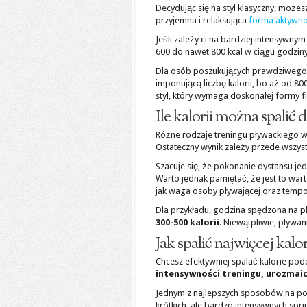
Decydując się na styl klasyczny, możes
przyjemna i relaksująca
forma aktywno
Jeśli zależy ci na bardziej intensywnym
600 do nawet 800 kcal w ciągu godziny
Dla osób poszukujących prawdziwego wy
imponującą liczbę kalorii, bo aż od 80
styl, który wymaga doskonałej formy f
Ile kalorii można spalić
Różne rodzaje treningu pływackiego wpł
Ostateczny wynik zależy przede wszys
Szacuje się, że pokonanie dystansu 
Warto jednak pamiętać, że jest to wart
jak waga osoby pływającej oraz tempo
Dla przykładu, godzina spędzona na 
300-500 kalorii
. Niewątpliwie, pływan
Jak spalić najwięcej kalo
Chcesz efektywniej spalać kalorie pod
intensywności treningu, urozmai
Jednym z najlepszych sposobów na po
krótkich, ale bardzo intensywnych s