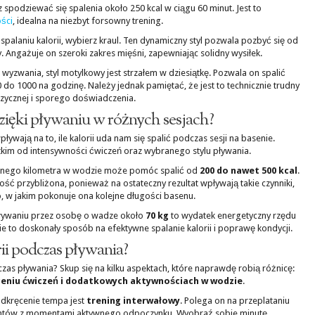
z spodziewać się spalenia około 250 kcal w ciągu 60 minut. Jest to
ści
, idealna na niezbyt forsowny trening.
 spalaniu kalorii, wybierz kraul. Ten dynamiczny styl pozwala pozbyć się od
. Angażuje on szeroki zakres mięśni, zapewniając solidny wysiłek.
zwania, styl motylkowy jest strzałem w dziesiątkę. Pozwala on spalić
0 do 1000 na godzinę. Należy jednak pamiętać, że jest to technicznie trudny
izycznej i sporego doświadczenia.
 dzięki pływaniu w różnych sesjach?
ywają na to, ile kalorii uda nam się spalić podczas sesji na basenie.
tkim od intensywności ćwiczeń oraz wybranego stylu pływania.
jednego kilometra w wodzie może pomóc spalić od
200 do nawet 500 kcal
.
ość przybliżona, ponieważ na ostateczny rezultat wpływają takie czynniki,
, w jakim pokonuje ona kolejne długości basenu.
pływaniu przez osobę o wadze około
70 kg
to wydatek energetyczny rzędu
ie to doskonały sposób na efektywne spalanie kalorii i poprawę kondycji.
rii podczas pływania?
czas pływania? Skup się na kilku aspektach, które naprawdę robią różnicę:
ceniu ćwiczeń i dodatkowych aktywnościach w wodzie
.
dkręcenie tempa jest
trening interwałowy
. Polega on na przeplataniu
printów z momentami aktywnego odpoczynku. Wyobraź sobie minutę