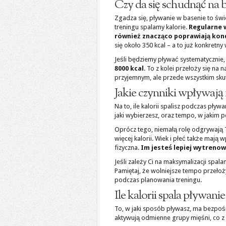
Czy da się schudnąć na 
Zgadza się, pływanie w basenie to ś
treningu spalamy kalorie.
Regularne w
również znacząco poprawiają kond
się około 350 kcal – a to już konkretny 
Jeśli będziemy pływać systematycznie
8000 kcal
. To z kolei przełoży się na
przyjemnym, ale przede wszystkim sk
Jakie czynniki wpływają 
Na to, ile kalorii spalisz podczas pływ
jaki wybierzesz, oraz tempo, w jakim 
Oprócz tego, niemałą rolę odgrywają 
więcej kalorii. Wiek i płeć także maj
fizyczna.
Im jesteś lepiej wytrenow
Jeśli zależy Ci na maksymalizacji spala
Pamiętaj, że wolniejsze tempo przełoż
podczas planowania treningu.
Ile kalorii spala pływani
To, w jaki sposób pływasz, ma bezpoś
aktywują odmienne grupy mięśni, co z ko