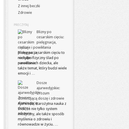
Z innej beczki
Zdrowie
PRECZYTAJ
Blizny po
cesarskim cięciu:
pielęgnacja,
rodzaje i powikłania
Blizna po cesarskim cięciu to
nie tylko fizyczny ślad po
narodzinach dziecka, ale
także temat, który budzi wiele
emocji i …
Dosze
ajurwedyjskie:
Zrozum
dominującą doszę i zdrowie
Ajurweda, starożytna nauka z
Indii, to nie tylko system
medyczny, ale także sposób
myślenia o zdrowiu i
równowadze w życiu. …