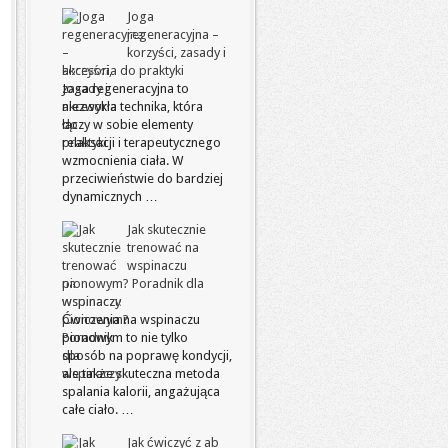
Joga
regeneracyjna –
korzyści, zasady i
akcesoria do praktyki
Joga regeneracyjna to
niezwykła technika, która
łączy w sobie elementy
relaksacji i terapeutycznego
wzmocnienia ciała. W
przeciwieństwie do bardziej
dynamicznych …
Jak skutecznie
trenować na
wspinaczu
pionowym? Poradnik dla
wspinaczy
Ćwiczenia na wspinaczu
pionowym to nie tylko
sposób na poprawę kondycji,
ale także skuteczna metoda
spalania kalorii, angażująca
całe ciało. …
Jak ćwiczyć z ab