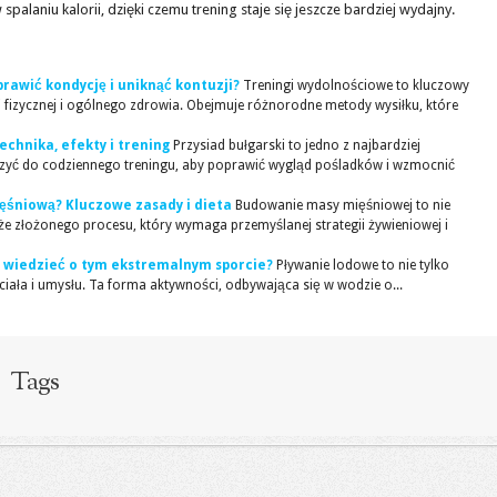
palaniu kalorii, dzięki czemu trening staje się jeszcze bardziej wydajny.
rawić kondycję i uniknąć kontuzji?
Treningi wydolnościowe to kluczowy
 fizycznej i ogólnego zdrowia. Obejmuje różnorodne metody wysiłku, które
technika, efekty i trening
Przysiad bułgarski to jedno z najbardziej
czyć do codziennego treningu, aby poprawić wygląd pośladków i wzmocnić
ęśniową? Kluczowe zasady i dieta
Budowanie masy mięśniowej to nie
akże złożonego procesu, który wymaga przemyślanej strategii żywieniowej i
ś wiedzieć o tym ekstremalnym sporcie?
Pływanie lodowe to nie tylko
 ciała i umysłu. Ta forma aktywności, odbywająca się w wodzie o...
Tags