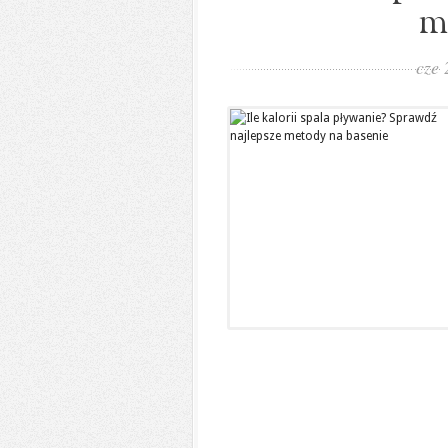
m
cze