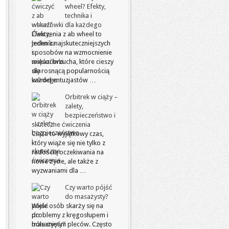
wheel? Efekty,
technika i
wskazówki dla każdego
Ćwiczenia z ab wheel to
jeden z najskuteczniejszych
sposobów na wzmocnienie
mięśni brzucha, które cieszy
się rosnącą popularnością
wśród entuzjastów …
Orbitrek w ciąży –
zalety,
bezpieczeństwo i
skuteczne ćwiczenia
Ciąża to wyjątkowy czas,
który wiąże się nie tylko z
radością oczekiwania na
nowe życie, ale także z
wyzwaniami dla …
Czy warto pójść
do masażysty?
Wiele osób skarży się na
problemy z kręgosłupem i
bóle mięśni pleców. Często