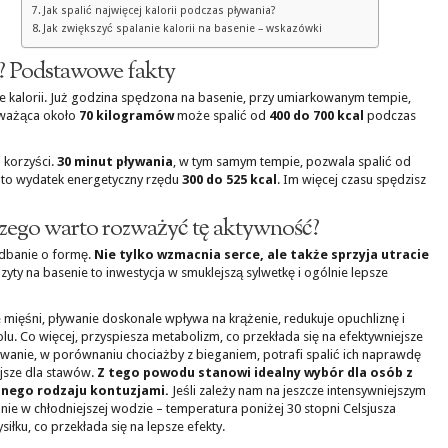
Jak spalić najwięcej kalorii podczas pływania?
Jak zwiększyć spalanie kalorii na basenie – wskazówki
ie? Podstawowe fakty
e kalorii. Już godzina spędzona na basenie, przy umiarkowanym tempie,
 ważąca około
70 kilogramów
może spalić od
400 do 700 kcal
podczas
 korzyści.
30 minut pływania
, w tym samym tempie, pozwala spalić od
to wydatek energetyczny rzędu
300 do 525 kcal
. Im więcej czasu spędzisz
aczego warto rozważyć tę aktywność?
adbanie o formę.
Nie tylko wzmacnia serce, ale także sprzyja utracie
yty na basenie to inwestycja w smuklejszą sylwetkę i ogólnie lepsze
e mięśni, pływanie doskonale wpływa na krążenie, redukuje opuchliznę i
. Co więcej, przyspiesza metabolizm, co przekłada się na efektywniejsze
pływanie, w porównaniu chociażby z bieganiem, potrafi spalić ich naprawdę
ejsze dla stawów.
Z tego powodu stanowi idealny wybór dla osób z
żnego rodzaju kontuzjami.
Jeśli zależy nam na jeszcze intensywniejszym
anie w chłodniejszej wodzie – temperatura poniżej 30 stopni Celsjusza
ku, co przekłada się na lepsze efekty.