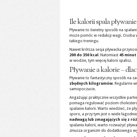
Ile kalorii spala pływan
Pływanie to świetny sposób na spalani
może pomóc w redukcji wagi. Osoba
takiego treningu.
Nawet krótsza sesja pływacka przynosi
200 do 350 kcal
. Natomiast
45 minut
w wodzie, tym więcej kalorii spalisz.
Pływanie a kalorie – dl
Pływanie to fantastyczny sposób na z
zbędnych kilogramów.
Regularne wiz
samopoczucie.
Angażując praktycznie wszystkie parti
pomaga regulować poziom cholesterolu
spalanie kalorii. Warto wiedzieć, że 
sporo, a przy tym jest o wiele łagodni
nadwagą lub zmagających się z ró
spalaniu kalorii, warto rozważyć pływ
zmusza organizm do dodatkowego wysił