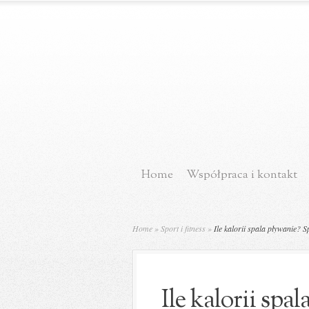
Home
Współpraca i kontakt
Home
»
Sport i fitness
»
Ile kalorii spala pływanie? 
Ile kalorii spa