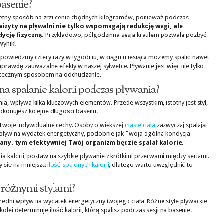
basenie?
wietny sposób na zrzucenie zbędnych kilogramów, ponieważ podczas
izyty na pływalni nie tylko wspomagają redukcję wagi, ale
ycję fizyczną.
Przykładowo, półgodzinna sesja kraulem pozwala pozbyć
wynik!
, powiedzmy cztery razy w tygodniu, w ciągu miesiąca możemy spalić nawet
 naprawdę zauważalne efekty w naszej sylwetce. Pływanie jest więc nie tylko
utecznym sposobem na odchudzanie.
na spalanie kalorii podczas pływania?
ania, wpływa kilka kluczowych elementów. Przede wszystkim, istotny jest styl,
pokonujesz kolejne długości basenu.
Twoje indywidualne cechy. Osoby o większej
masie ciała
zazwyczaj spalają
ą wpływ na wydatek energetyczny, podobnie jak Twoja ogólna kondycja
any, tym efektywniej Twój organizm będzie spalał kalorie.
nia kalorii, postaw na szybkie pływanie z krótkimi przerwami między seriami.
y się na mniejszą
ilość spalonych kalorii
, dlatego warto uwzględnić to
e różnymi stylami?
redni wpływ na wydatek energetyczny twojego ciała. Różne style pływackie
lei determinuje ilość kalorii, którą spalisz podczas sesji na basenie.