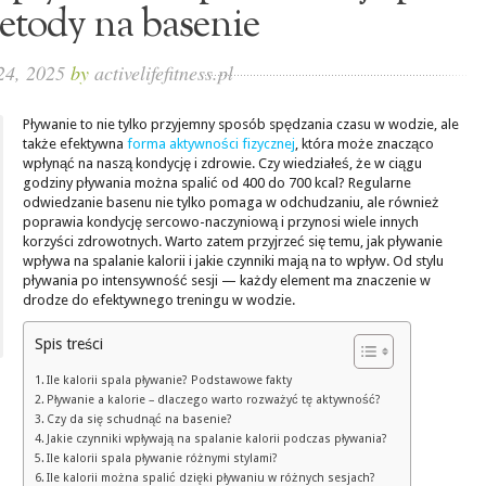
etody na basenie
 24, 2025
by
activelifefitness.pl
Pływanie to nie tylko przyjemny sposób spędzania czasu w wodzie, ale
także efektywna
forma aktywności fizycznej
, która może znacząco
wpłynąć na naszą kondycję i zdrowie. Czy wiedziałeś, że w ciągu
godziny pływania można spalić od 400 do 700 kcal? Regularne
odwiedzanie basenu nie tylko pomaga w odchudzaniu, ale również
poprawia kondycję sercowo-naczyniową i przynosi wiele innych
korzyści zdrowotnych. Warto zatem przyjrzeć się temu, jak pływanie
wpływa na spalanie kalorii i jakie czynniki mają na to wpływ. Od stylu
pływania po intensywność sesji — każdy element ma znaczenie w
drodze do efektywnego treningu w wodzie.
Spis treści
Ile kalorii spala pływanie? Podstawowe fakty
Pływanie a kalorie – dlaczego warto rozważyć tę aktywność?
Czy da się schudnąć na basenie?
Jakie czynniki wpływają na spalanie kalorii podczas pływania?
Ile kalorii spala pływanie różnymi stylami?
Ile kalorii można spalić dzięki pływaniu w różnych sesjach?