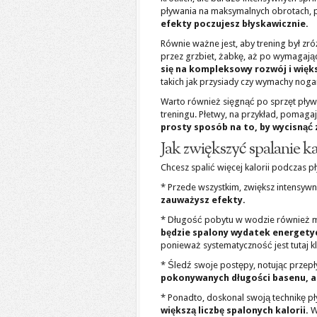
pływania na maksymalnych obrotach, po
efekty poczujesz błyskawicznie.
Równie ważne jest, aby trening był zró
przez grzbiet, żabkę, aż po wymagają
się na kompleksowy rozwój i więks
takich jak przysiady czy wymachy nog
Warto również sięgnąć po sprzęt pływ
treningu. Płetwy, na przykład, pomaga
prosty sposób na to, by wycisnąć z
Jak zwiększyć spalanie k
Chcesz spalić więcej kalorii podczas p
* Przede wszystkim, zwiększ intensyw
zauważysz efekty.
* Długość pobytu w wodzie również 
będzie spalony wydatek energety
ponieważ systematyczność jest tutaj k
* Śledź swoje postępy, notując przep
pokonywanych długości basenu, a
* Ponadto, doskonal swoją technikę p
większą liczbę spalonych kalorii.
Wy