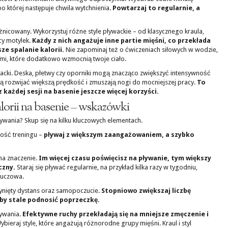
 której następuje chwila wytchnienia.
Powtarzaj to regularnie, a
żnicowany. Wykorzystuj różne style pływackie – od klasycznego kraula,
cy motylek.
Każdy z nich angażuje inne partie mięśni, co przekłada
ze spalanie kalorii.
Nie zapominaj też o ćwiczeniach siłowych w wodzie,
ami, które dodatkowo wzmocnią twoje ciało.
acki. Deska, płetwy czy oporniki mogą znacząco zwiększyć intensywność
ją rozwijać większą prędkość i zmuszają nogi do mocniejszej pracy.
To
 każdej sesji na basenie jeszcze więcej korzyści.
alorii na basenie – wskazówki
ływania? Skup się na kilku kluczowych elementach.
ność treningu –
pływaj z większym zaangażowaniem, a szybko
ma znaczenie.
Im więcej czasu poświęcisz na pływanie, tym większy
czny.
Staraj się pływać regularnie, na przykład kilka razy w tygodniu,
luczowa.
łynięty dystans oraz samopoczucie.
Stopniowo zwiększaj liczbę
by stale podnosić poprzeczkę.
ływania.
Efektywne ruchy przekładają się na mniejsze zmęczenie i
bieraj style, które angażują różnorodne grupy mięśni. Kraul i styl