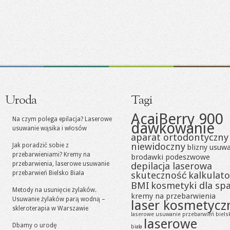
Uroda
Tagi
AcaiBerry 900
Na czym polega epilacja? Laserowe
dawkowanie
usuwanie wąsika i włosów
aparat ortodontyczny
niewidoczny
Jak poradzić sobie z
blizny usuw
przebarwieniami? Kremy na
brodawki podeszwowe
przebarwienia, laserowe usuwanie
depilacja laserowa
przebarwień Bielsko Biała
skuteczność
kalkulato
BMI
kosmetyki dla sp
Metody na usunięcie żylaków.
kremy na przebarwienia
Usuwanie żylaków parą wodną –
laser kosmetycz
skleroterapia w Warszawie
laserowe usuwanie przebarwień biels
laserowe
Dbamy o urodę
biała