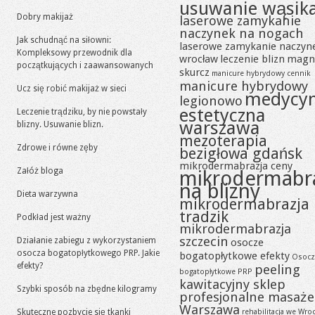
usuwanie wąsik
Dobry makijaż
laserowe zamykanie
naczynek na nogach
Jak schudnąć na siłowni:
laserowe zamykanie naczyn
Kompleksowy przewodnik dla
wrocław
leczenie blizn
magn
początkujących i zaawansowanych
skurcz
manicure hybrydowy cennik
manicure hybrydowy
Ucz się robić makijaż w sieci
medycy
legionowo
estetyczna
Leczenie trądziku, by nie powstały
warszawa
blizny. Usuwanie blizn.
mezoterapia
Zdrowe i równe zęby
bezigłowa gdańsk
mikrodermabrazja ceny
Załóż bloga
mikrodermabr
na blizny
Dieta warzywna
mikrodermabrazja
tradzik
Podkład jest ważny
mikrodermabrazja
szczecin
Działanie zabiegu z wykorzystaniem
osocze
osocza bogatopłytkowego PRP. Jakie
bogatopłytkowe efekty
Osocz
efekty?
peeling
bogatopłytkowe PRP
kawitacyjny sklep
Szybki sposób na zbędne kilogramy
profesjonalne masaże
Warszawa
Skuteczne pozbycie się tkanki
rehabilitacja we Wro