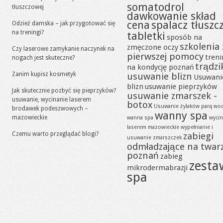
somatodrol
tłuszczowej
dawkowanie skład
cena
spalacz tłuszc
Odzież damska – jak przygotować się
na treningi?
tabletki
sposób na
szkolenia 
zmęczone oczy
Czy laserowe zamykanie naczynek na
pierwszej pomocy
tren
nogach jest skuteczne?
trądzi
na kondycję poznań
Zanim kupisz kosmetyk
usuwanie blizn
Usuwani
blizn
usuwanie pieprzyków
Jak skutecznie pozbyć się pieprzyków?
usuwanie zmarszek -
usuwanie, wycinanie laserem
botox
Usuwanie żylaków parą wo
brodawek podeszwowych –
wanny spa
mazowieckie
wanna spa
wycin
laserem mazowieckie
wypełnianie i
Czemu warto przeglądać blogi?
zabiegi
usuwanie zmarszczek
odmładzające na twar
poznań
zabieg
zesta
mikrodermabrazji
spa