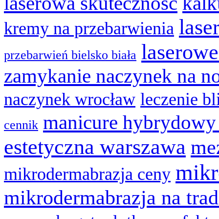
laserowa skuteczność
kalk
lase
kremy na przebarwienia
laserowe
przebarwień bielsko biała
zamykanie naczynek na n
naczynek wrocław
leczenie bl
manicure hybrydowy
cennik
estetyczna warszawa
mez
mikr
mikrodermabrazja ceny
mikrodermabrazja na trad