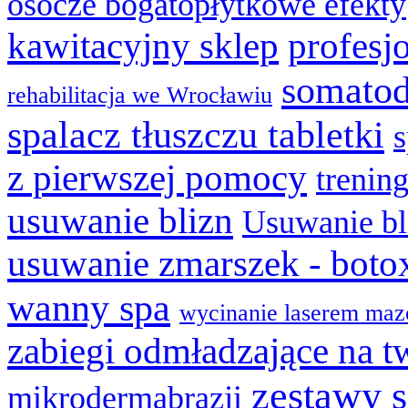
osocze bogatopłytkowe efekty
kawitacyjny sklep
profesj
somatod
rehabilitacja we Wrocławiu
spalacz tłuszczu tabletki
z pierwszej pomocy
trenin
usuwanie blizn
Usuwanie bl
usuwanie zmarszek - boto
wanny spa
wycinanie laserem maz
zabiegi odmładzające na t
zestawy 
mikrodermabrazji