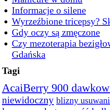
Informacje o silene
Wyrzeźbione tricepsy? Sk
Gdy oczy są zmęczone
Czy mezoterapia bezigłow
Gdańska
Tagi
AcaiBerry 900 dawkow
niewidoczny
blizny usuwan