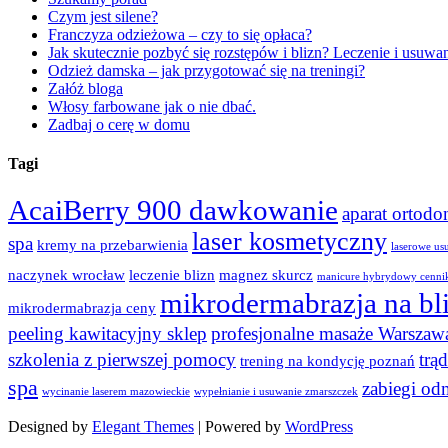
Czym jest silene?
Franczyza odzieżowa – czy to się opłaca?
Jak skutecznie pozbyć się rozstępów i blizn? Leczenie i usuwan
Odzież damska – jak przygotować się na treningi?
Załóż bloga
Włosy farbowane jak o nie dbać.
Zadbaj o cerę w domu
Tagi
AcaiBerry 900 dawkowanie
aparat ortod
laser kosmetyczny
spa
kremy na przebarwienia
laserowe us
naczynek wrocław
leczenie blizn
magnez skurcz
manicure hybrydowy cenni
mikrodermabrazja na bl
mikrodermabrazja ceny
peeling kawitacyjny sklep
profesjonalne masaże Warszaw
szkolenia z pierwszej pomocy
trą
trening na kondycję poznań
spa
zabiegi od
wycinanie laserem mazowieckie
wypełnianie i usuwanie zmarszczek
Designed by
Elegant Themes
| Powered by
WordPress