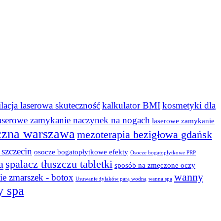
ilacja laserowa skuteczność
kalkulator BMI
kosmetyki dla
aserowe zamykanie naczynek na nogach
laserowe zamykanie
czna warszawa
mezoterapia bezigłowa gdańsk
szczecin
osocze bogatopłytkowe efekty
Osocze bogatopłytkowe PRP
a
spalacz tłuszczu tabletki
sposób na zmęczone oczy
wanny
e zmarszek - botox
Usuwanie żylaków parą wodną
wanna spa
y spa