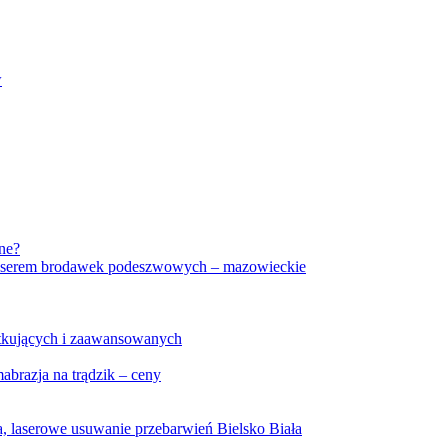
w
ne?
 laserem brodawek podeszwowych – mazowieckie
tkujących i zaawansowanych
brazja na trądzik – ceny
a, laserowe usuwanie przebarwień Bielsko Biała