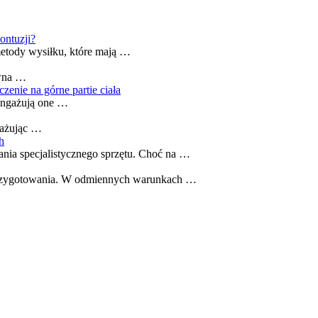
ontuzji?
etody wysiłku, które mają …
owna …
enie na górne partie ciała
 Angażują one …
gażując …
h
nia specjalistycznego sprzętu. Choć na …
o przygotowania. W odmiennych warunkach …