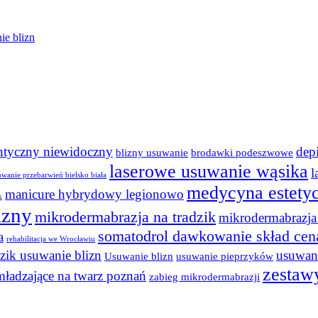
ie blizn
ontyczny niewidoczny
dep
blizny usuwanie
brodawki podeszwowe
laserowe usuwanie wąsika
l
uwanie przebarwień bielsko biała
medycyna estety
manicure hybrydowy legionowo
k
izny
mikrodermabrazja na tradzik
mikrodermabrazja 
somatodrol dawkowanie skład cen
a
rehabilitacja we Wrocławiu
dzik usuwanie blizn
usuwani
Usuwanie blizn
usuwanie pieprzyków
zestaw
mładzające na twarz poznań
zabieg mikrodermabrazji