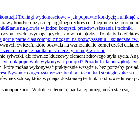
Treningi wydolnościowe – jak poprawić kondycję i uniknąć k
prawy kondycji fizycznej i ogólnego zdrowia. Obejmuje różnorodne m
Stanie na głowie w jodze: korzyści, przeciwwskazania i techniki
ej fascynujących i wymagających asan w hathajodze. To nie tylko efekt
Pompki z nogami na podwyższeniu – skuteczne ćwicz
tywnych ćwiczeń, które pozwala na wzmocnienie górnej części ciała.
czenia na nogi z hantlami: skuteczny trening w domu
enie sylwetki, ale również kluczowy element zdrowego stylu życia. An
Jak poprawnie wykonywać pompki? Poradnik dla początkującyc
, które można wykonywać praktycznie wszędzie, bez potrzeby posiada
Pływanie długodystansowe: treningi, technika i strategie sukcesu
le również sztuka, która wymaga doskonałej techniki i odpowiednieg
 i samopoczucie. W dobie internetu, nauka tej umiejętności stała się …