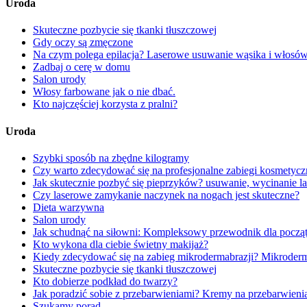
Uroda
Skuteczne pozbycie się tkanki tłuszczowej
Gdy oczy są zmęczone
Na czym polega epilacja? Laserowe usuwanie wąsika i włosó
Zadbaj o cerę w domu
Salon urody
Włosy farbowane jak o nie dbać.
Kto najczęściej korzysta z pralni?
Uroda
Szybki sposób na zbędne kilogramy
Czy warto zdecydować się na profesjonalne zabiegi kosmetycz
Jak skutecznie pozbyć się pieprzyków? usuwanie, wycinanie
Czy laserowe zamykanie naczynek na nogach jest skuteczne?
Dieta warzywna
Salon urody
Jak schudnąć na siłowni: Kompleksowy przewodnik dla począ
Kto wykona dla ciebie świetny makijaż?
Kiedy zdecydować się na zabieg mikrodermabrazji? Mikroderma
Skuteczne pozbycie się tkanki tłuszczowej
Kto dobierze podkład do twarzy?
Jak poradzić sobie z przebarwieniami? Kremy na przebarwieni
Szukamy porad