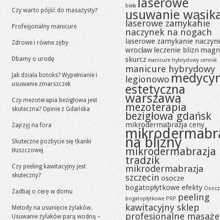
laserowe
biała
Czy warto pójść do masażysty?
usuwanie wąsik
laserowe zamykanie
Profesjonalny manicure
naczynek na nogach
laserowe zamykanie naczyn
Zdrowe i równe zęby
wrocław
leczenie blizn
magn
skurcz
Dbamy o urodę
manicure hybrydowy cennik
manicure hybrydowy
medycy
Jak działa botoks? Wypełnianie i
legionowo
usuwanie zmarszczek
estetyczna
warszawa
Czy mezoterapia bezigłowa jest
mezoterapia
skuteczna? Opinie z Gdańska
bezigłowa gdańsk
mikrodermabrazja ceny
Zajrzyj na fora
mikrodermabr
na blizny
Skuteczne pozbycie się tkanki
mikrodermabrazja
tłuszczowej
tradzik
Czy peeling kawitacyjny jest
mikrodermabrazja
skuteczny?
szczecin
osocze
bogatopłytkowe efekty
Osocz
Zadbaj o cerę w domu
peeling
bogatopłytkowe PRP
kawitacyjny sklep
Metody na usunięcie żylaków.
profesjonalne masaże
Usuwanie żylaków parą wodną –