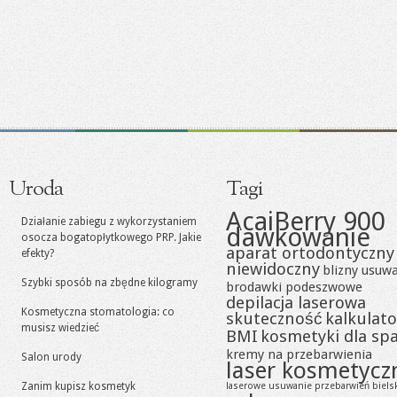
Uroda
Tagi
AcaiBerry 900
Działanie zabiegu z wykorzystaniem
dawkowanie
osocza bogatopłytkowego PRP. Jakie
aparat ortodontyczny
efekty?
niewidoczny
blizny usuw
Szybki sposób na zbędne kilogramy
brodawki podeszwowe
depilacja laserowa
Kosmetyczna stomatologia: co
skuteczność
kalkulato
musisz wiedzieć
BMI
kosmetyki dla sp
kremy na przebarwienia
Salon urody
laser kosmetycz
Zanim kupisz kosmetyk
laserowe usuwanie przebarwień biels