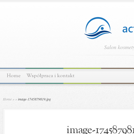
Salon kosmety
Home
Współpraca i kontakt
Home
»
»
image-1745879819.jpg
image-174587981