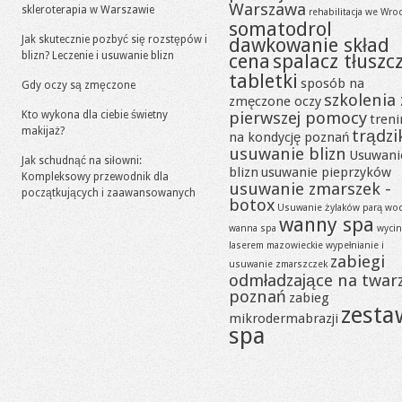
Warszawa
skleroterapia w Warszawie
rehabilitacja we Wro
somatodrol
Jak skutecznie pozbyć się rozstępów i
dawkowanie skład
blizn? Leczenie i usuwanie blizn
cena
spalacz tłuszc
tabletki
sposób na
Gdy oczy są zmęczone
szkolenia 
zmęczone oczy
pierwszej pomocy
Kto wykona dla ciebie świetny
tren
makijaż?
trądzi
na kondycję poznań
usuwanie blizn
Usuwani
Jak schudnąć na siłowni:
blizn
usuwanie pieprzyków
Kompleksowy przewodnik dla
usuwanie zmarszek -
początkujących i zaawansowanych
botox
Usuwanie żylaków parą wo
wanny spa
wanna spa
wycin
laserem mazowieckie
wypełnianie i
zabiegi
usuwanie zmarszczek
odmładzające na twar
poznań
zabieg
zesta
mikrodermabrazji
spa