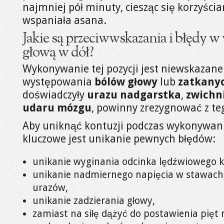
najmniej pół minuty, ciesząc się korzyściam
wspaniała asana.
Jakie są przeciwwskazania i błędy w
głową w dół?
Wykonywanie tej pozycji jest niewskazan
występowania
bólów głowy
lub
zatkany
doświadczyły
urazu nadgarstka
,
zwichn
udaru mózgu
, powinny zrezygnować z te
Aby uniknąć kontuzji podczas wykonywania
kluczowe jest unikanie pewnych błędów:
unikanie wyginania odcinka lędźwiowego k
unikanie nadmiernego napięcia w stawach
urazów,
unikanie zadzierania głowy,
zamiast na siłę dążyć do postawienia pięt 