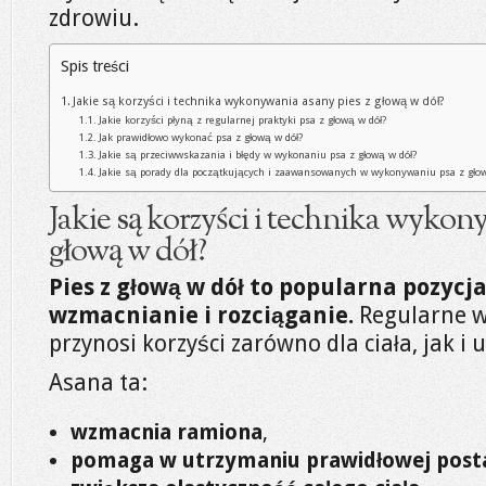
zdrowiu.
Spis treści
Jakie są korzyści i technika wykonywania asany pies z głową w dół?
Jakie korzyści płyną z regularnej praktyki psa z głową w dół?
Jak prawidłowo wykonać psa z głową w dół?
Jakie są przeciwwskazania i błędy w wykonaniu psa z głową w dół?
Jakie są porady dla początkujących i zaawansowanych w wykonywaniu psa z głow
Jakie są korzyści i technika wykon
głową w dół?
Pies z głową w dół to popularna pozycja
wzmacnianie i rozciąganie.
Regularne w
przynosi korzyści zarówno dla ciała, jak i 
Asana ta:
wzmacnia ramiona
,
pomaga w utrzymaniu prawidłowej pos