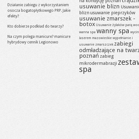
trądzi
na kondycję poznań
Działanie zabiegu z wykorzystaniem
usuwanie blizn
Usuwani
osocza bogatopłytkowego PRP. Jakie
blizn
usuwanie pieprzyków
efekty?
usuwanie zmarszek -
botox
Usuwanie żylaków parą wo
Kto dobierze podkład do twarzy?
wanny spa
wanna spa
wycin
Na czym polega manicure? manicure
laserem mazowieckie
wypełnianie i
hybrydowy cennik Legionowo
zabiegi
usuwanie zmarszczek
odmładzające na twar
poznań
zabieg
zesta
mikrodermabrazji
spa