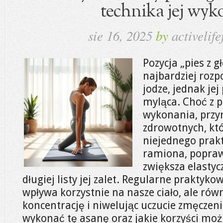
technika jej wyk
sie 16, 2025
by
activelife
Pozycja „pies z g
najbardziej roz
jodze, jednak je
myląca. Choć z 
wykonania, przyn
zdrowotnych, kt
niejednego prak
ramiona, poprawi
zwiększa elastyc
długiej listy jej zalet. Regularne praktykow
wpływa korzystnie na nasze ciało, ale rów
koncentrację i niwelując uczucie zmęczeni
wykonać tę asanę oraz jakie korzyści mo