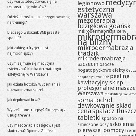
medycy
Czy warto zdecydować się na
legionowo
rekonstrukcję włosów?
estetyczna
warszawa
Odzież damska – jak przygotować się
mezoterapia
na treningi?
bezigłowa gdańsk
mikrodermabrazja ceny
Dlaczego wskaźnik BMI przestał
mikrodermabr
spadać?
na blizny
mikrodermabrazja
Jaki zabieg u fryzjera jest
tradzik
najmodniejszy?
mikrodermabrazja
szczecin
Czym zajmuje się medycyna
osocze
estetyczna? Klinika dermatologii
bogatopłytkowe efekty
Osocz
estetycznej w Warszawie
peeling
bogatopłytkowe PRP
kawitacyjny sklep
Jak działa botoks? Wypełnianie i
profesjonalne masaże
usuwanie zmarszczek
Warszawa
rehabilitacja we Wro
somatodrol
Jak depilować brwi?
dawkowanie skład
cena
spalacz tłuszc
Wyrzeźbione tricepsy? Skorzystaj z
usługi trenera
tabletki
sposób na
szkolenia 
zmęczone oczy
Czy mezoterapia bezigłowa jest
pierwszej pomocy
tren
skuteczna? Opinie z Gdańska