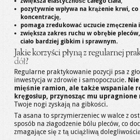
zwiększa elastyczność całego ciała
,
pozytywnie wpływa na krążenie krwi, co 
koncentrację
,
pomaga zredukować uczucie zmęczenia i 
zwiększa zakres ruchu w obrębie pleców,
ciało bardziej gibkim i sprawnym.
Jakie korzyści płyną z regularnej pra
dół
?
Regularne praktykowanie pozycji psa z gł
inwestycja w zdrowie i samopoczucie.
Nie
mięśnie ramion, ale także wspaniale r
kręgosłup, przynosząc mu upragnione 
Twoje nogi zyskają na gibkości.
Ta asana to sprzymierzeniec w walce z os
sposób na złagodzenie bólu pleców, co do
zmagające się z tą uciążliwą dolegliwości