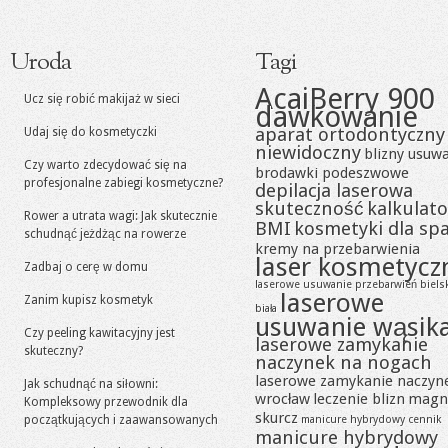
Uroda
Tagi
AcaiBerry 900
Ucz się robić makijaż w sieci
dawkowanie
aparat ortodontyczny
Udaj się do kosmetyczki
niewidoczny
blizny usuw
Czy warto zdecydować się na
brodawki podeszwowe
profesjonalne zabiegi kosmetyczne?
depilacja laserowa
skuteczność
kalkulato
Rower a utrata wagi: Jak skutecznie
BMI
kosmetyki dla sp
schudnąć jeżdżąc na rowerze
kremy na przebarwienia
laser kosmetycz
Zadbaj o cerę w domu
laserowe usuwanie przebarwień biels
laserowe
Zanim kupisz kosmetyk
biała
usuwanie wąsik
Czy peeling kawitacyjny jest
laserowe zamykanie
skuteczny?
naczynek na nogach
laserowe zamykanie naczyn
Jak schudnąć na siłowni:
wrocław
leczenie blizn
magn
Kompleksowy przewodnik dla
skurcz
początkujących i zaawansowanych
manicure hybrydowy cennik
manicure hybrydowy