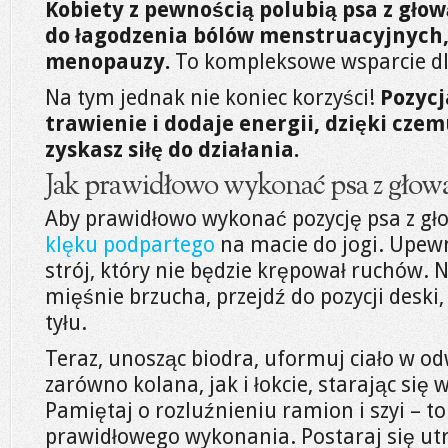
Kobiety z pewnością polubią psa z głow
do łagodzenia bólów menstruacyjnych
menopauzy.
To kompleksowe wsparcie dl
Na tym jednak nie koniec korzyści!
Pozycj
trawienie i dodaje energii, dzięki czemu
zyskasz siłę do działania.
Jak prawidłowo wykonać psa z głową
Aby prawidłowo wykonać pozycję psa z gło
klęku podpartego
na macie do jogi. Upewn
strój, który nie będzie krępował ruchów. 
mięśnie brzucha, przejdź do pozycji deski
tyłu.
Teraz, unosząc biodra, uformuj ciało w o
zarówno kolana, jak i łokcie, starając się
Pamiętaj o rozluźnieniu ramion i szyi – t
prawidłowego wykonania. Postaraj się utr