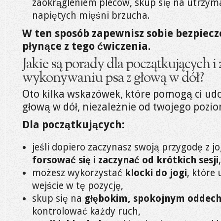
zaokrągleniem pleców, skup się na utrzym
napiętych mięśni brzucha.
W ten sposób zapewnisz sobie bezpiecz
płynące z tego ćwiczenia.
Jakie są porady dla początkujących
wykonywaniu psa z głową w dół?
Oto kilka wskazówek, które pomogą ci udo
głową w dół, niezależnie od twojego poz
Dla początkujących:
jeśli dopiero zaczynasz swoją przygodę z j
forsować się i zaczynać od krótkich sesji
,
możesz wykorzystać
klocki do jogi
, które
wejście w tę pozycję,
skup się na
głębokim, spokojnym oddec
kontrolować każdy ruch,