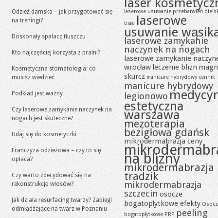
laser kosmetycz
Odzież damska – jak przygotować się
laserowe usuwanie przebarwień biels
laserowe
na treningi?
biała
usuwanie wąsik
Doskonały spalacz tłuszczu
laserowe zamykanie
naczynek na nogach
Kto najczęściej korzysta z pralni?
laserowe zamykanie naczyn
wrocław
leczenie blizn
magn
Kosmetyczna stomatologia: co
skurcz
musisz wiedzieć
manicure hybrydowy cennik
manicure hybrydowy
medycy
Podkład jest ważny
legionowo
estetyczna
Czy laserowe zamykanie naczynek na
warszawa
nogach jest skuteczne?
mezoterapia
bezigłowa gdańsk
Udaj się do kosmetyczki
mikrodermabrazja ceny
mikrodermabr
Franczyza odzieżowa – czy to się
na blizny
opłaca?
mikrodermabrazja
tradzik
Czy warto zdecydować się na
mikrodermabrazja
rekonstrukcję włosów?
szczecin
osocze
Jak działa resurfacing twarzy? Zabiegi
bogatopłytkowe efekty
Osocz
odmładzające na twarz w Poznaniu
peeling
bogatopłytkowe PRP