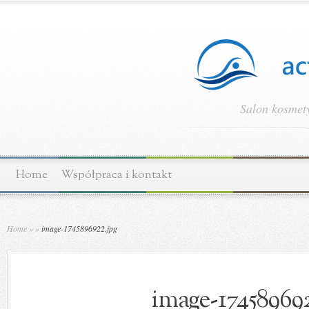
Salon kosmety
Home
Współpraca i kontakt
Home
»
»
image-1745896922.jpg
image-174589692