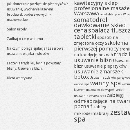
kawitacyjny sklep
Jak skutecznie pozbyć się pieprzyków?
profesjonalne masaże
usuwanie, wycinanie laserem
Warszawa
brodawek podeszwowych –
rehabilitacja we Wro
somatodrol
mazowieckie
dawkowanie skład
cena
spalacz tłuszc
Salon urody
tabletki
sposób na
Zadbaj o cerę w domu
szkolenia 
zmęczone oczy
pierwszej pomocy
Na czym polega epilacja? Laserowe
tren
trądzi
usuwanie wąsika i włosów
na kondycję poznań
usuwanie blizn
Usuwani
Leczenie trądziku, by nie powstały
blizn
usuwanie pieprzyków
blizny. Usuwanie blizn.
usuwanie zmarszek -
botox
Usuwanie żylaków parą wo
Dieta warzywna
wanny spa
wanna spa
wycin
laserem mazowieckie
wypełnianie i
zabiegi
usuwanie zmarszczek
odmładzające na twar
poznań
zabieg
zesta
mikrodermabrazji
spa