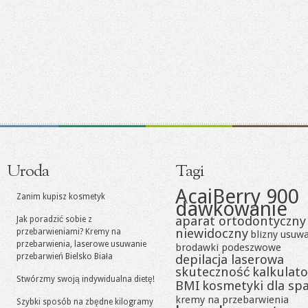
Uroda
Tagi
AcaiBerry 900
Zanim kupisz kosmetyk
dawkowanie
aparat ortodontyczny
Jak poradzić sobie z
niewidoczny
przebarwieniami? Kremy na
blizny usuw
przebarwienia, laserowe usuwanie
brodawki podeszwowe
przebarwień Bielsko Biała
depilacja laserowa
skuteczność
kalkulato
Stwórzmy swoją indywidualna dietę!
BMI
kosmetyki dla sp
kremy na przebarwienia
Szybki sposób na zbędne kilogramy