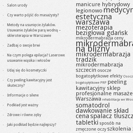
manicure hybrydowy
Salon urody
medycy
legionowo
estetyczna
Czy warto pójść do masażysty?
warszawa
Metody na usunięcie żylaków.
mezoterapia
Usuwanie żylaków parą wodną –
bezigłowa gdańsk
skleroterapia w Warszawie
mikrodermabrazja ceny
mikrodermabr
Zadbaj o swoje brwi
na blizny
mikrodermabrazja
Na czym polega epilacja? Laserowe
tradzik
usuwanie wąsika i włosów
mikrodermabrazja
szczecin
osocze
Udaj się do kosmetyczki
bogatopłytkowe efekty
Osocz
Czy peeling kawitacyjny jest
peeling
bogatopłytkowe PRP
skuteczny?
kawitacyjny sklep
profesjonalne masaże
Informacje o silene
Warszawa
rehabilitacja we Wro
somatodrol
Podkład jest ważny
dawkowanie skład
cena
spalacz tłuszc
Zdrowe i równe zęby
tabletki
sposób na
Jaki podkład będzie najlepszy?
szkolenia 
zmęczone oczy