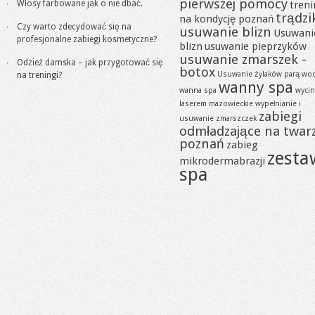
pierwszej pomocy
Włosy farbowane jak o nie dbać.
tren
trądzi
na kondycję poznań
Czy warto zdecydować się na
usuwanie blizn
Usuwani
profesjonalne zabiegi kosmetyczne?
blizn
usuwanie pieprzyków
usuwanie zmarszek -
Odzież damska – jak przygotować się
botox
Usuwanie żylaków parą wo
na treningi?
wanny spa
wanna spa
wycin
laserem mazowieckie
wypełnianie i
zabiegi
usuwanie zmarszczek
odmładzające na twar
poznań
zabieg
zesta
mikrodermabrazji
spa