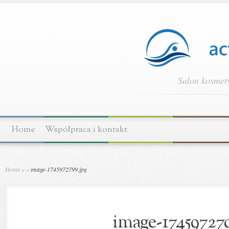
Salon kosmety
Home
Współpraca i kontakt
Home
»
»
image-1745972799.jpg
image-174597279