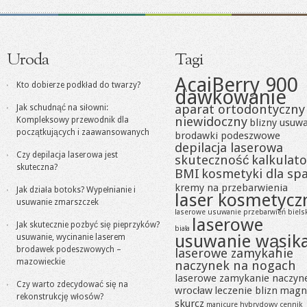
Uroda
Tagi
AcaiBerry 900
Kto dobierze podkład do twarzy?
dawkowanie
aparat ortodontyczny
Jak schudnąć na siłowni:
niewidoczny
Kompleksowy przewodnik dla
blizny usuw
początkujących i zaawansowanych
brodawki podeszwowe
depilacja laserowa
Czy depilacja laserowa jest
skuteczność
kalkulato
skuteczna?
BMI
kosmetyki dla sp
kremy na przebarwienia
Jak działa botoks? Wypełnianie i
laser kosmetycz
usuwanie zmarszczek
laserowe usuwanie przebarwień biels
laserowe
Jak skutecznie pozbyć się pieprzyków?
biała
usuwanie wąsik
usuwanie, wycinanie laserem
brodawek podeszwowych –
laserowe zamykanie
mazowieckie
naczynek na nogach
laserowe zamykanie naczyn
Czy warto zdecydować się na
wrocław
leczenie blizn
magn
rekonstrukcję włosów?
skurcz
manicure hybrydowy cennik