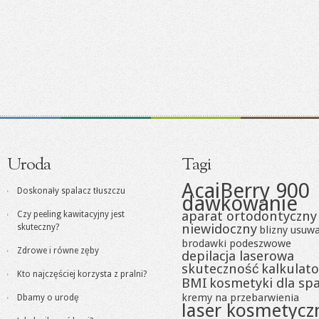
Uroda
Tagi
AcaiBerry 900
Doskonały spalacz tłuszczu
dawkowanie
aparat ortodontyczny
Czy peeling kawitacyjny jest
niewidoczny
skuteczny?
blizny usuw
brodawki podeszwowe
Zdrowe i równe zęby
depilacja laserowa
skuteczność
kalkulato
Kto najczęściej korzysta z pralni?
BMI
kosmetyki dla sp
kremy na przebarwienia
Dbamy o urodę
laser kosmetycz