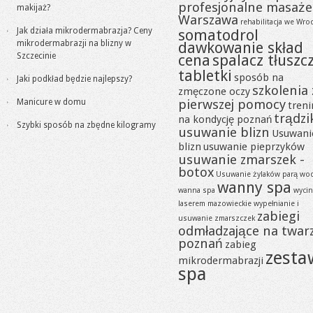
profesjonalne masaże
makijaż?
Warszawa
rehabilitacja we Wro
Jak działa mikrodermabrazja? Ceny
somatodrol
mikrodermabrazji na blizny w
dawkowanie skład
Szczecinie
cena
spalacz tłuszc
tabletki
sposób na
Jaki podkład będzie najlepszy?
szkolenia 
zmęczone oczy
pierwszej pomocy
Manicure w domu
tren
trądzi
na kondycję poznań
Szybki sposób na zbędne kilogramy
usuwanie blizn
Usuwani
blizn
usuwanie pieprzyków
usuwanie zmarszek -
botox
Usuwanie żylaków parą wo
wanny spa
wanna spa
wycin
laserem mazowieckie
wypełnianie i
zabiegi
usuwanie zmarszczek
odmładzające na twar
poznań
zabieg
zesta
mikrodermabrazji
spa