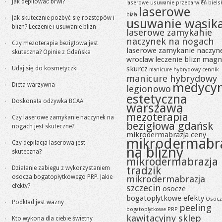
Jak depilować brwi?
laserowe usuwanie przebarwień biels
laserowe
biała
Jak skutecznie pozbyć się rozstępów i
usuwanie wąsik
blizn? Leczenie i usuwanie blizn
laserowe zamykanie
naczynek na nogach
Czy mezoterapia bezigłowa jest
laserowe zamykanie naczyn
skuteczna? Opinie z Gdańska
wrocław
leczenie blizn
magn
skurcz
Udaj się do kosmetyczki
manicure hybrydowy cennik
manicure hybrydowy
medycy
Dieta warzywna
legionowo
estetyczna
Doskonała odżywka BCAA
warszawa
mezoterapia
Czy laserowe zamykanie naczynek na
bezigłowa gdańsk
nogach jest skuteczne?
mikrodermabrazja ceny
mikrodermabr
Czy depilacja laserowa jest
na blizny
skuteczna?
mikrodermabrazja
tradzik
Działanie zabiegu z wykorzystaniem
osocza bogatopłytkowego PRP. Jakie
mikrodermabrazja
efekty?
szczecin
osocze
bogatopłytkowe efekty
Osocz
Podkład jest ważny
peeling
bogatopłytkowe PRP
kawitacyjny sklep
Kto wykona dla ciebie świetny