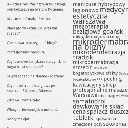
manicure hybrydowy
Jak działa resurfacing twarzy? Zabiegi
medycy
legionowo
odmładzające na twarz w Poznaniu
estetyczna
Ucz się robić makijaż w sieci
warszawa
mezoterapia
Dlaczego wskaźnik BMI przestał
bezigłowa gdańsk
spadać?
mikrodermabrazja ceny
mikrodermabr
Czemu warto przeglądać blogi?
na blizny
mikrodermabrazja
Profesjonalny manicure
tradzik
mikrodermabrazja
Czy laserowe zamykanie naczynek na
szczecin
nogach jest skuteczne?
osocze
bogatopłytkowe efekty
Osocz
Szybki sposób na zbędne kilogramy
peeling
bogatopłytkowe PRP
kawitacyjny sklep
Czy mezoterapia bezigłowa jest
profesjonalne masaże
skuteczna? Opinie z Gdańska
Warszawa
rehabilitacja we Wro
somatodrol
Zdrowe i równe zęby
dawkowanie skład
Włosy farbowane jak o nie dbać.
cena
spalacz tłuszc
tabletki
sposób na
Dobry makijaż
szkolenia 
zmęczone oczy