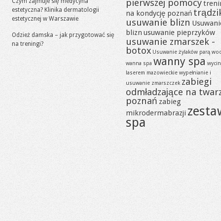
pierwszej pomocy
Czym zajmuje się medycyna
tren
estetyczna? Klinika dermatologii
trądzi
na kondycję poznań
estetycznej w Warszawie
usuwanie blizn
Usuwani
blizn
usuwanie pieprzyków
Odzież damska – jak przygotować się
usuwanie zmarszek -
na treningi?
botox
Usuwanie żylaków parą wo
wanny spa
wanna spa
wycin
laserem mazowieckie
wypełnianie i
zabiegi
usuwanie zmarszczek
odmładzające na twar
poznań
zabieg
zesta
mikrodermabrazji
spa