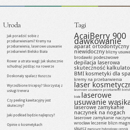
Uroda
Tagi
AcaiBerry 900
Jak poradzić sobie z
dawkowanie
przebarwieniami? Kremy na
aparat ortodontyczny
przebarwienia, laserowe usuwanie
niewidoczny
blizny usuw
przebarwień Bielsko Biała
brodawki podeszwowe
Rower a utrata wagi: Jak skutecznie
depilacja laserowa
schudnąć jeżdżąc na rowerze
skuteczność
kalkulato
BMI
kosmetyki dla sp
Doskonały spalacz tłuszczu
kremy na przebarwienia
laser kosmetycz
Wyrzeźbione tricepsy? Skorzystaj z
laserowe usuwanie przebarwień biels
usługi trenera
laserowe
biała
usuwanie wąsik
Czy peeling kawitacyjny jest
skuteczny?
laserowe zamykanie
naczynek na nogach
Jaki podkład będzie najlepszy?
laserowe zamykanie naczyn
wrocław
leczenie blizn
magn
Opinie o kosmetykach
skurcz
manicure hybrydowy cennik