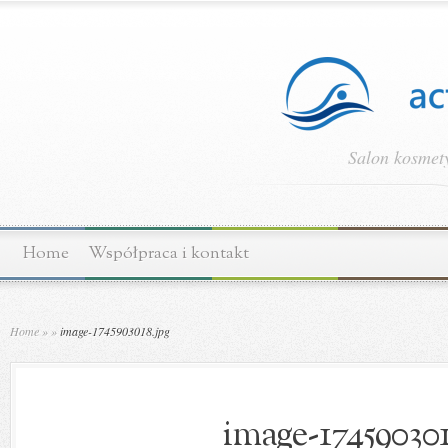
Salon kosmety
Home
Współpraca i kontakt
Home
»
»
image-1745903018.jpg
image-174590301