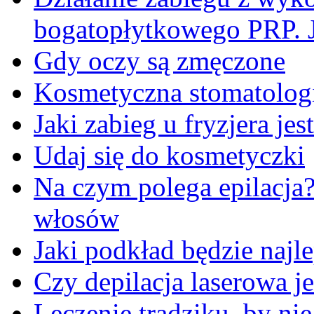
bogatopłytkowego PRP. J
Gdy oczy są zmęczone
Kosmetyczna stomatologi
Jaki zabieg u fryzjera je
Udaj się do kosmetyczki
Na czym polega epilacja
włosów
Jaki podkład będzie najl
Czy depilacja laserowa je
Leczenie trądziku, by ni