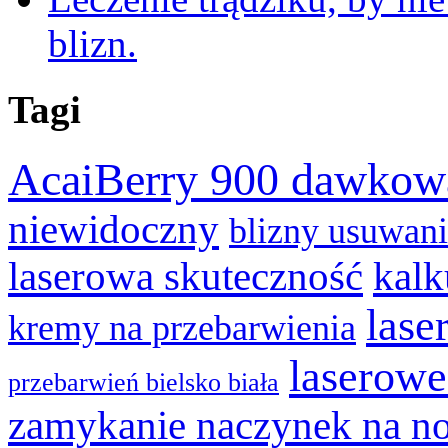
blizn.
Tagi
AcaiBerry 900 dawkow
niewidoczny
blizny usuwan
laserowa skuteczność
kalk
lase
kremy na przebarwienia
laserowe
przebarwień bielsko biała
zamykanie naczynek na n