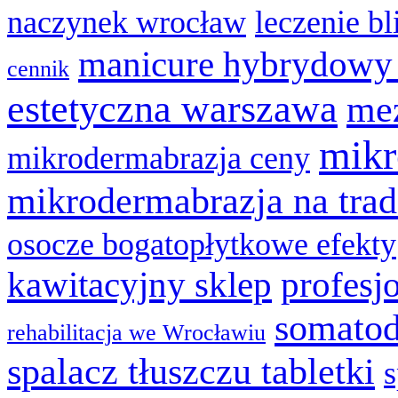
naczynek wrocław
leczenie bl
manicure hybrydowy
cennik
estetyczna warszawa
mez
mikr
mikrodermabrazja ceny
mikrodermabrazja na trad
osocze bogatopłytkowe efekty
kawitacyjny sklep
profesj
somatod
rehabilitacja we Wrocławiu
spalacz tłuszczu tabletki