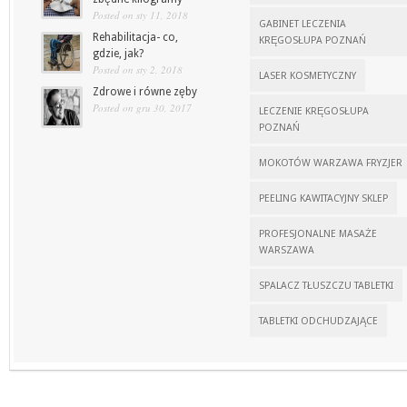
Posted on sty 11, 2018
GABINET LECZENIA
Rehabilitacja- co,
KRĘGOSŁUPA POZNAŃ
gdzie, jak?
Posted on sty 2, 2018
LASER KOSMETYCZNY
Zdrowe i równe zęby
Posted on gru 30, 2017
LECZENIE KRĘGOSŁUPA
POZNAŃ
MOKOTÓW WARZAWA FRYZJER
PEELING KAWITACYJNY SKLEP
PROFESJONALNE MASAŻE
WARSZAWA
SPALACZ TŁUSZCZU TABLETKI
TABLETKI ODCHUDZAJĄCE