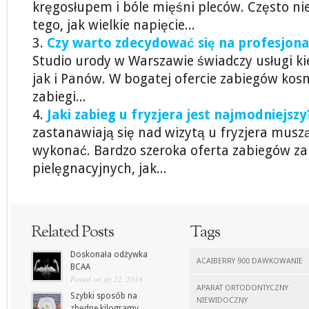
kręgosłupem i bóle mięśni pleców. Często ni
tego, jak wielkie napięcie...
Czy warto zdecydować się na profesjona
Studio urody w Warszawie świadczy usługi k
jak i Panów. W bogatej ofercie zabiegów kos
zabiegi...
Jaki zabieg u fryzjera jest najmodniejszy
zastanawiają się nad wizytą u fryzjera muszą
wykonać. Bardzo szeroka oferta zabiegów za
pielęgnacyjnych, jak...
Related Posts
Tags
Doskonała odżywka
ACAIBERRY 900 DAWKOWANIE
BCAA
Posted on sty 22, 2018
APARAT ORTODONTYCZNY
Szybki sposób na
NIEWIDOCZNY
zbędne kilogramy