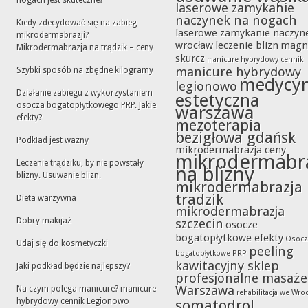
nogach jest skuteczne?
laserowe zamykanie
naczynek na nogach
Kiedy zdecydować się na zabieg
laserowe zamykanie naczyn
mikrodermabrazji?
wrocław
leczenie blizn
magn
Mikrodermabrazja na trądzik – ceny
skurcz
manicure hybrydowy cennik
manicure hybrydowy
Szybki sposób na zbędne kilogramy
medycy
legionowo
Działanie zabiegu z wykorzystaniem
estetyczna
osocza bogatopłytkowego PRP. Jakie
warszawa
efekty?
mezoterapia
bezigłowa gdańsk
Podkład jest ważny
mikrodermabrazja ceny
mikrodermabr
Leczenie trądziku, by nie powstały
na blizny
blizny. Usuwanie blizn.
mikrodermabrazja
tradzik
Dieta warzywna
mikrodermabrazja
Dobry makijaż
szczecin
osocze
bogatopłytkowe efekty
Osocz
Udaj się do kosmetyczki
peeling
bogatopłytkowe PRP
kawitacyjny sklep
Jaki podkład będzie najlepszy?
profesjonalne masaże
Warszawa
Na czym polega manicure? manicure
rehabilitacja we Wro
hybrydowy cennik Legionowo
somatodrol