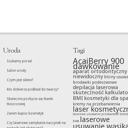
Uroda
Tagi
AcaiBerry 900
Szukamy porad
dawkowanie
aparat ortodontyczny
Salon urody
niewidoczny
blizny usuw
Czym jest silene?
brodawki podeszwowe
depilacja laserowa
Kto dobierze podkład do twarzy?
skuteczność
kalkulato
BMI
kosmetyki dla sp
Skuteczne pozbycie się tkanki
kremy na przebarwienia
tłuszczowej
laser kosmetycz
Zanim kupisz kosmetyk
laserowe usuwanie przebarwień biels
laserowe
biała
Czy laserowe zamykanie naczynek na
usuwanie wąsik