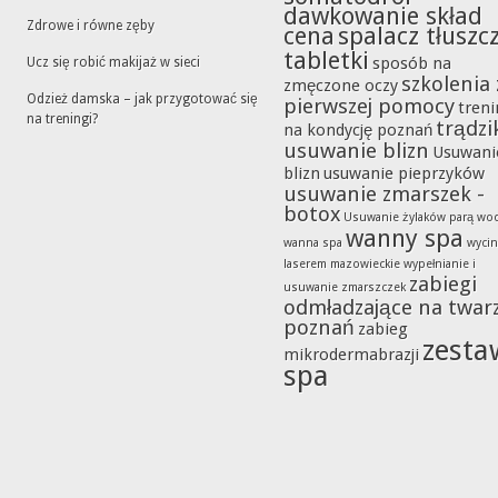
dawkowanie skład
Zdrowe i równe zęby
cena
spalacz tłuszc
tabletki
sposób na
Ucz się robić makijaż w sieci
szkolenia 
zmęczone oczy
Odzież damska – jak przygotować się
pierwszej pomocy
tren
na treningi?
trądzi
na kondycję poznań
usuwanie blizn
Usuwani
blizn
usuwanie pieprzyków
usuwanie zmarszek -
botox
Usuwanie żylaków parą wo
wanny spa
wanna spa
wycin
laserem mazowieckie
wypełnianie i
zabiegi
usuwanie zmarszczek
odmładzające na twar
poznań
zabieg
zesta
mikrodermabrazji
spa