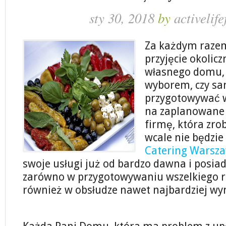
sty 30, 2018
by
activelife
Za każdym raze
przyjęcie okolic
własnego domu,
wyborem, czy sa
przygotowywać ws
na zaplanowane p
firmę, która zro
wcale nie będzie
Catering Warsz
swoje usługi już od bardzo dawna i posia
zarówno w przygotowywaniu wszelkiego ro
również w obsłudze nawet najbardziej wy