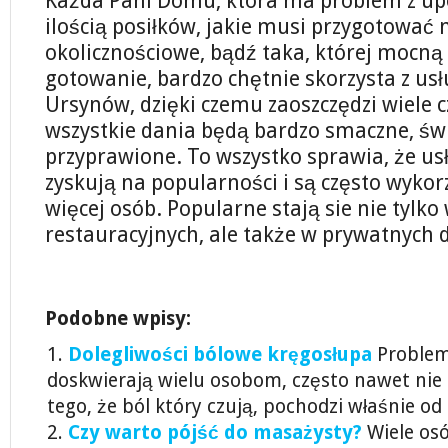
Każda Pani Domu, która ma problem z upo
ilością posiłków, jakie musi przygotować 
okolicznościowe, bądź taka, której mocną 
gotowanie, bardzo chętnie skorzysta z us
Ursynów, dzięki czemu zaoszczędzi wiele c
wszystkie dania będą bardzo smaczne, św
przyprawione. To wszystko sprawia, że us
zyskują na popularności i są często wykor
więcej osób. Popularne stają sie nie tylko
restauracyjnych, ale także w prywatnych
Podobne wpisy:
Dolegliwości bólowe kręgosłupa
Problem
doskwierają wielu osobom, często nawet nie
tego, że ból który czują, pochodzi właśnie od 
Czy warto pójść do masażysty?
Wiele os