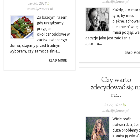
activelifefitness.pl
sty 30, 2018
by
activelifefitness.pl
Każdy, kto mar
tym, by mieć
Za każdym razem,
piękne, zdrowe 
gdy urządzamy
idealnie równe,
przyjęcie
musi podjąć w
okolicznościowe w
decyzję jaką jest założenie
zaciszu własnego
aparatu...
domu, stajemy przed trudnym
wyborem, czy samodzielnie...
READ MO
READ MORE
Czy warto
zdecydować się n
re...
lis 22, 2017
by
activelifefitness.pl
Wiele osób
potwierdza, że
duże problemy 
kondycją włosó