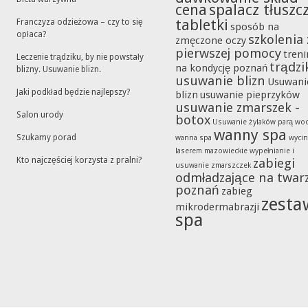
cena
spalacz tłuszc
tabletki
Franczyza odzieżowa – czy to się
sposób na
opłaca?
szkolenia 
zmęczone oczy
pierwszej pomocy
tren
Leczenie trądziku, by nie powstały
trądzi
na kondycję poznań
blizny. Usuwanie blizn.
usuwanie blizn
Usuwani
Jaki podkład będzie najlepszy?
blizn
usuwanie pieprzyków
usuwanie zmarszek -
Salon urody
botox
Usuwanie żylaków parą wo
wanny spa
Szukamy porad
wanna spa
wycin
laserem mazowieckie
wypełnianie i
Kto najczęściej korzysta z pralni?
zabiegi
usuwanie zmarszczek
odmładzające na twar
poznań
zabieg
zesta
mikrodermabrazji
spa