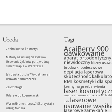
Uroda
Tagi
AcaiBerry 900
Zanim kupisz kosmetyk
dawkowanie
aparat ortodontyczny
Metody na usunięcie żylaków.
niewidoczny
Usuwanie żylaków parą wodną –
blizny usuw
skleroterapia w Warszawie
brodawki podeszwowe
depilacja laserowa
Jak działa botoks? Wypełnianie i
skuteczność
kalkulato
usuwanie zmarszczek
BMI
kosmetyki dla sp
kremy na przebarwienia
Załóż bloga
laser kosmetycz
Udaj się do kosmetyczki
laserowe usuwanie przebarwień biels
laserowe
biała
Wyrzeźbione tricepsy? Skorzystaj z
usuwanie wąsik
usługi trenera
laserowe zamykanie