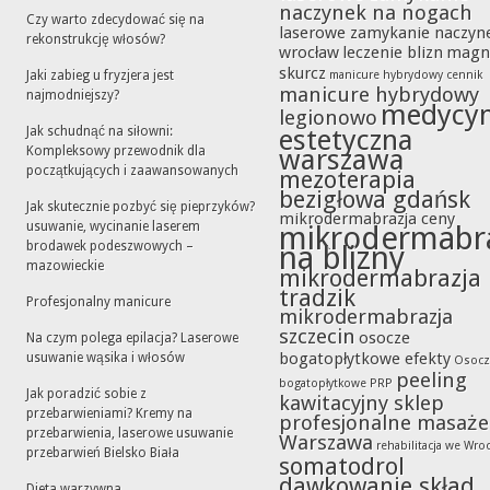
naczynek na nogach
Czy warto zdecydować się na
laserowe zamykanie naczyn
rekonstrukcję włosów?
wrocław
leczenie blizn
magn
skurcz
Jaki zabieg u fryzjera jest
manicure hybrydowy cennik
manicure hybrydowy
najmodniejszy?
medycy
legionowo
Jak schudnąć na siłowni:
estetyczna
Kompleksowy przewodnik dla
warszawa
początkujących i zaawansowanych
mezoterapia
bezigłowa gdańsk
Jak skutecznie pozbyć się pieprzyków?
mikrodermabrazja ceny
usuwanie, wycinanie laserem
mikrodermabr
brodawek podeszwowych –
na blizny
mazowieckie
mikrodermabrazja
tradzik
Profesjonalny manicure
mikrodermabrazja
szczecin
osocze
Na czym polega epilacja? Laserowe
bogatopłytkowe efekty
usuwanie wąsika i włosów
Osocz
peeling
bogatopłytkowe PRP
Jak poradzić sobie z
kawitacyjny sklep
przebarwieniami? Kremy na
profesjonalne masaże
przebarwienia, laserowe usuwanie
Warszawa
rehabilitacja we Wro
przebarwień Bielsko Biała
somatodrol
dawkowanie skład
Dieta warzywna