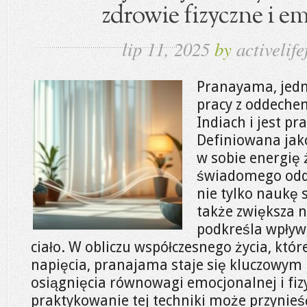
zdrowie fizyczne i e
lip 11, 2025
by
activelife
Pranayama, jedna
pracy z oddeche
Indiach i jest pr
Definiowana jako
w sobie energię 
świadomego odd
nie tylko naukę
także zwiększa 
podkreśla wpływ
ciało. W obliczu współczesnego życia, które
napięcia, pranajama staje się kluczowym
osiągnięcia równowagi emocjonalnej i fiz
praktykowanie tej techniki może przynieść