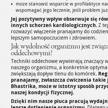
może stanowić wsparcie w profilaktyce nad
wspomagać jego leczenie, jeśli problem już
Jej pozytywny wpływ obserwuje się ró
innych schorzeń kardiologicznych.
Z te
rozważyć włączenie pranajamy do codzienne
lepszym samopoczuciem i zdrowiem.
Jak wydolność organizmu jest związ
oddechowymi?
Techniki oddechowe wywierają znaczący 
naszego organizmu, a konkretnie optymali
zwiększają dopływ tlenu do komórek.
Reg
pranajamy, zwłaszcza ćwiczenia takie 
Bhastrika, może w istotny sposób przy
naszej kondycji fizycznej.
Dzięki nim nasze płuca pracują wydajni
lepsze dotlenienie organizmu.
Dlatego 