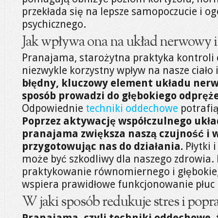
przekłada się na lepsze samopoczucie i o
psychicznego.
Jak wpływa ona na układ nerwowy 
Pranajama, starożytna praktyka kontroli
niezwykle korzystny wpływ na nasze ciało 
błędny, kluczowy element układu ner
sposób prowadzi do głębokiego odprężen
Odpowiednie
techniki oddechowe
potrafią
Poprzez aktywację współczulnego ukł
pranajama zwiększa naszą czujność i w
przygotowując nas do działania.
Płytki 
może być szkodliwy dla naszego zdrowia. 
praktykowanie równomiernego i głębokie
wspiera prawidłowe funkcjonowanie płuc 
W jaki sposób redukuje stres i pop
Pranajama, czyli techniki oddechowe, 