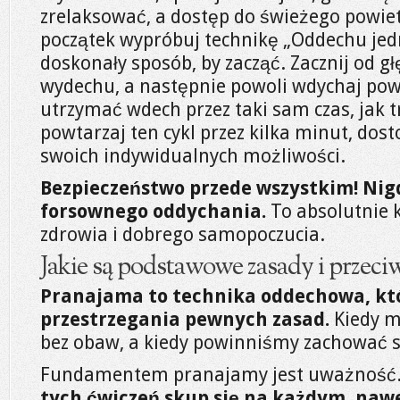
zrelaksować, a dostęp do świeżego powiet
początek wypróbuj technikę „Oddechu jed
doskonały sposób, by zacząć. Zacznij od g
wydechu, a następnie powoli wdychaj powi
utrzymać wdech przez taki sam czas, jak 
powtarzaj ten cykl przez kilka minut, do
swoich indywidualnych możliwości.
Bezpieczeństwo przede wszystkim! Nigd
forsownego oddychania.
To absolutnie 
zdrowia i dobrego samopoczucia.
Jakie są podstawowe zasady i przec
Pranajama to technika oddechowa, k
przestrzegania pewnych zasad.
Kiedy m
bez obaw, a kiedy powinniśmy zachować s
Fundamentem pranajamy jest uważność
tych ćwiczeń skup się na każdym, naw