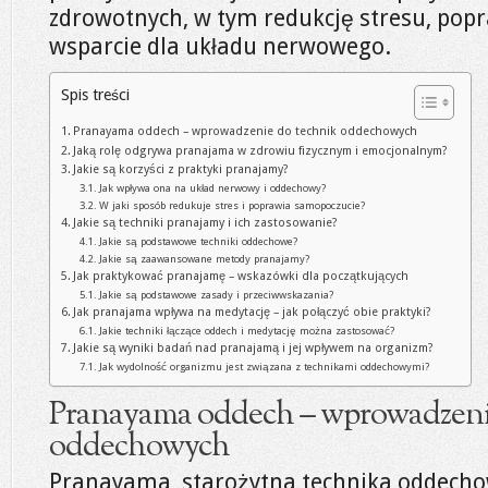
zdrowotnych, w tym redukcję stresu, popr
wsparcie dla układu nerwowego.
Spis treści
Pranayama oddech – wprowadzenie do technik oddechowych
Jaką rolę odgrywa pranajama w zdrowiu fizycznym i emocjonalnym?
Jakie są korzyści z praktyki pranajamy?
Jak wpływa ona na układ nerwowy i oddechowy?
W jaki sposób redukuje stres i poprawia samopoczucie?
Jakie są techniki pranajamy i ich zastosowanie?
Jakie są podstawowe techniki oddechowe?
Jakie są zaawansowane metody pranajamy?
Jak praktykować pranajamę – wskazówki dla początkujących
Jakie są podstawowe zasady i przeciwwskazania?
Jak pranajama wpływa na medytację – jak połączyć obie praktyki?
Jakie techniki łączące oddech i medytację można zastosować?
Jakie są wyniki badań nad pranajamą i jej wpływem na organizm?
Jak wydolność organizmu jest związana z technikami oddechowymi?
Pranayama oddech – wprowadzeni
oddechowych
Pranayama, starożytna technika oddechow