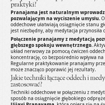
praktyki?
Pranajama jest naturalnym wprowadz
pozwalającym na wyciszenie umysłu.
O
oddechowe ułatwiają osiągnięcie stanu gł
jest niezbędny, aby medytacja przynosiła 
Połączenie pranajamy z medytacją po
głębszego spokoju wewnętrznego.
Aktyw
układ nerwowy za pomocą ćwiczeń oddec
koncentrację, co bezpośrednio wpływa na
Regularne praktykowanie pranajamy prze
może znacząco poprawić jej rezultaty.
Jakie techniki łączące oddech i med
zastosować?
Techniki oddechowe w połączeniu z medyt
sposób na osiągnięcie głębokiego odpręż
Ujjayi Pranayama
, która opiera się n