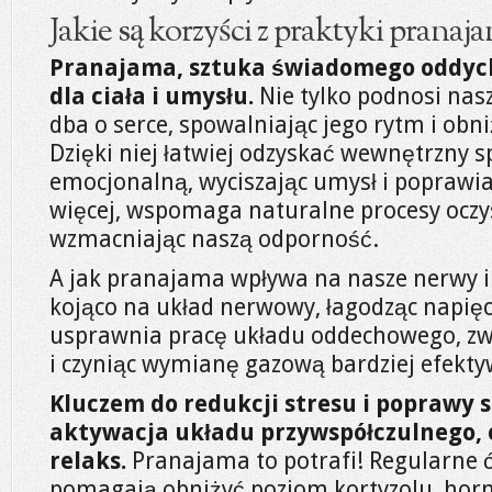
Jakie są korzyści z praktyki pranaj
Pranajama, sztuka świadomego oddych
dla ciała i umysłu.
Nie tylko podnosi nas
dba o serce, spowalniając jego rytm i obni
Dzięki niej łatwiej odzyskać wewnętrzny 
emocjonalną, wyciszając umysł i poprawia
więcej, wspomaga naturalne procesy oczy
wzmacniając naszą odporność.
A jak pranajama wpływa na nasze nerwy i 
kojąco na układ nerwowy, łagodząc napięci
usprawnia pracę układu oddechowego, zw
i czyniąc wymianę gazową bardziej efekt
Kluczem do redukcji stresu i poprawy 
aktywacja układu przywspółczulnego, 
relaks.
Pranajama to potrafi! Regularne
pomagają obniżyć poziom kortyzolu, horm