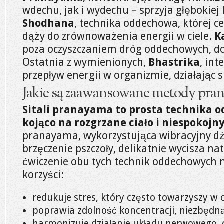
wdechu, jak i wydechu – sprzyja głębokiej 
Shodhana
, technika oddechowa, której c
dąży do zrównoważenia energii w ciele.
K
poza oczyszczaniem dróg oddechowych, do
Ostatnia z wymienionych,
Bhastrika
, in
przepływ energii w organizmie, działając s
Jakie są zaawansowane metody pra
Sitali pranayama to prosta technika o
kojąco na rozgrzane ciało i niespokojn
pranayama, wykorzystująca wibracyjny d
brzęczenie pszczoły, delikatnie wycisza na
ćwiczenie obu tych technik oddechowych 
korzyści:
redukuje stres, który często towarzyszy w
poprawia zdolność koncentracji, niezbędną
harmonizuje działanie układu nerwowego, c