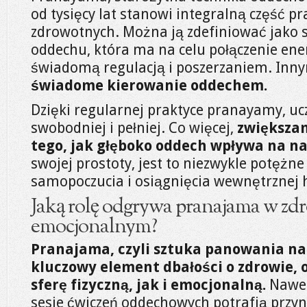
od tysięcy lat stanowi integralną część p
zdrowotnych. Można ją zdefiniować jako 
oddechu, która ma na celu połączenie energ
świadomą regulacją i poszerzaniem. Inny
świadome kierowanie oddechem.
Dzięki regularnej praktyce pranayamy, u
swobodniej i pełniej. Co więcej,
zwiększa
tego, jak głęboko oddech wpływa na nas
swojej prostoty, jest to niezwykle potężn
samopoczucia i osiągnięcia wewnętrznej 
Jaką rolę odgrywa pranajama w zdr
emocjonalnym?
Pranajama, czyli sztuka panowania n
kluczowy element dbałości o zdrowie, 
sferę fizyczną, jak i emocjonalną.
Nawet 
sesje ćwiczeń oddechowych potrafią przyn