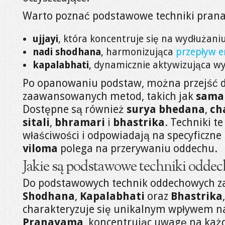
Warto poznać podstawowe techniki pran
ujjayi
, która koncentruje się na wydłużan
nadi shodhana
, harmonizująca
przepływ e
kapalabhati
, dynamicznie aktywizująca w
Po opanowaniu podstaw, można przejść d
zaawansowanych metod, takich jak
sama 
Dostępne są również
surya bhedana
,
ch
sitali
,
bhramari
i
bhastrika
. Techniki t
właściwości i odpowiadają na specyficzne 
viloma
polega na przerywaniu oddechu.
Jakie są podstawowe techniki odde
Do podstawowych technik oddechowych z
Shodhana
,
Kapalabhati
oraz
Bhastrika
charakteryzuje się unikalnym wpływem n
Pranayama
, koncentrując uwagę na ka