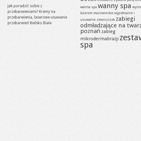
wanny spa
Jak poradzić sobie z
wanna spa
wycin
przebarwieniami? Kremy na
laserem mazowieckie
wypełnianie i
przebarwienia, laserowe usuwanie
zabiegi
usuwanie zmarszczek
przebarwień Bielsko Biała
odmładzające na twar
poznań
zabieg
zesta
mikrodermabrazji
spa