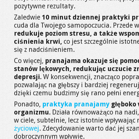
pozytywne rezultaty.
Zaledwie
10 minut dziennej praktyki 
cuda dla Twojego samopoczucia. Przede 
redukuje poziom stresu, a także wspo
ciśnienia krwi,
co jest szczególnie istot
się z nadciśnieniem.
Co więcej,
pranajama okazuje się pomo
stanów lękowych, redukując uczucie z
depresji.
W konsekwencji, znacząco popra
pozwalając na głębszy i bardziej regener
dzięki czemu budzimy się rano pełni energ
Ponadto,
praktyka pranajamy
głęboko 
organizmu.
Działa równoważąco na nadi, 
w ciele, subtelnie, lecz istotnie wpływając
życiowej
. Zdecydowanie warto dać jej szan
dobroczynnym wpływie.