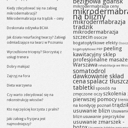
bezigłowa gdańsk
mikrodermabrazja ceny
Kiedy zdecydować się na zabieg
mikrodermabr
mikrodermabrazji?
na blizny
Mikrodermabrazja na trądzik – ceny
mikrodermabrazja
tradzik
Doskonała odżywka BCAA
mikrodermabrazja
szczecin
osocze
Jak działa resurfacing twarzy? Zabiegi
bogatopłytkowe efekty
odmładzające na twarz w Poznaniu
Osocz
peeling
bogatopłytkowe PRP
Wyrzeźbione tricepsy? Skorzystaj z
kawitacyjny sklep
usługi trenera
profesjonalne masaże
Warszawa
rehabilitacja we Wro
Dobry makijaż
somatodrol
dawkowanie skład
Zajrzyj na fora
cena
spalacz tłuszc
Dieta warzywna
tabletki
sposób na
szkolenia 
zmęczone oczy
Czy warto zdecydować się na
pierwszej pomocy
tren
rekonstrukcję włosów?
trądzi
na kondycję poznań
Kto najczęściej korzysta z pralni?
usuwanie blizn
Usuwani
blizn
usuwanie pieprzyków
Jaki zabieg u fryzjera jest
usuwanie zmarszek -
najmodniejszy?
botox
Usuwanie żylaków parą wo