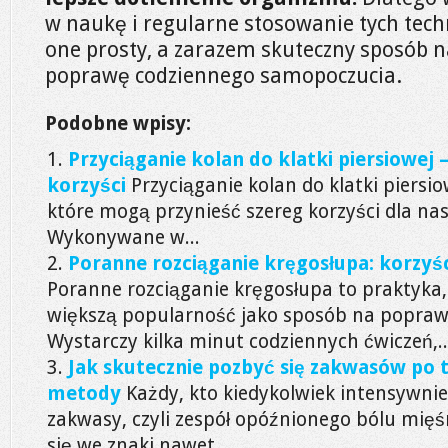
w naukę i regularne stosowanie tych tec
one prosty, a zarazem skuteczny sposób n
poprawę codziennego samopoczucia.
Podobne wpisy:
Przyciąganie kolan do klatki piersiowej –
korzyści
Przyciąganie kolan do klatki piersio
które mogą przynieść szereg korzyści dla nas
Wykonywane w...
Poranne rozciąganie kręgosłupa: korzyści
Poranne rozciąganie kręgosłupa to praktyka
większą popularność jako sposób na popraw
Wystarczy kilka minut codziennych ćwiczeń,..
Jak skutecznie pozbyć się zakwasów po
metody
Każdy, kto kiedykolwiek intensywnie
zakwasy, czyli zespół opóźnionego bólu mięś
się we znaki nawet...