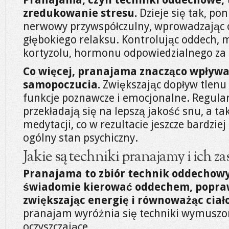
zredukowanie stresu.
Dzieje się tak, po
nerwowy przywspółczulny, wprowadzając 
głębokiego relaksu. Kontrolując oddech,
kortyzolu, hormonu odpowiedzialnego za 
Co więcej, pranajama znacząco wpływ
samopoczucia.
Zwiększając dopływ tlenu
funkcje poznawcze i emocjonalne. Regul
przekładają się na lepszą jakość snu, a ta
medytacji, co w rezultacie jeszcze bardzie
ogólny stan psychiczny.
Jakie są techniki pranajamy i ich z
Pranajama to zbiór technik oddechowy
świadomie kierować oddechem, popraw
zwiększając energię i równoważąc ciał
pranajam wyróżnia się techniki wymuszo
oczyszczające.