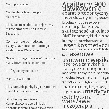
AcaiBerry 900
Czym jest silene?
dawkowanie
aparat ortodontyczny
Czy depilacja laserowa jest
niewidoczny
skuteczna?
blizny usuw
brodawki podeszwowe
Jak działa mikrodermabrazja? Ceny
depilacja laserowa
mikrodermabrazji na blizny w
skuteczność
kalkulato
Szczecinie
BMI
kosmetyki dla sp
kremy na przebarwienia
Czym zajmuje się medycyna
laser kosmetycz
estetyczna? Klinika dermatologii
laserowe usuwanie przebarwień biels
estetycznej w Warszawie
laserowe
biała
usuwanie wąsik
Na czym polega manicure? manicure
hybrydowy cennik Legionowo
laserowe zamykanie
naczynek na nogach
Profesjonalny manicure
laserowe zamykanie naczyn
wrocław
leczenie blizn
magn
Manicure w domu
skurcz
manicure hybrydowy cennik
manicure hybrydowy
Jak skutecznie pozbyć się rozstępów i
medycy
legionowo
blizn? Leczenie i usuwanie blizn
estetyczna
Jak schudnąć na siłowni:
warszawa
Kompleksowy przewodnik dla
mezoterapia
początkujących i zaawansowanych