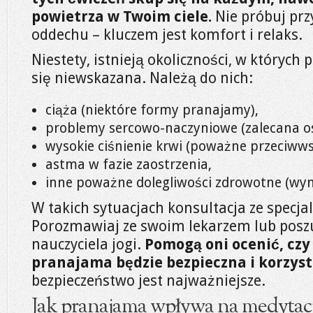
powietrza w Twoim ciele.
Nie próbuj prz
oddechu – kluczem jest komfort i relaks.
Niestety, istnieją okoliczności, w któryc
się niewskazana. Należą do nich:
ciąża (niektóre formy pranajamy),
problemy sercowo-naczyniowe (zalecana o
wysokie ciśnienie krwi (poważne przeciwws
astma w fazie zaostrzenia,
inne poważne dolegliwości zdrowotne (wy
W takich sytuacjach konsultacja ze specjal
Porozmawiaj ze swoim lekarzem lub posz
nauczyciela jogi.
Pomogą oni ocenić, cz
pranajama będzie bezpieczna i korzyst
bezpieczeństwo jest najważniejsze.
Jak pranajama wpływa na medytację