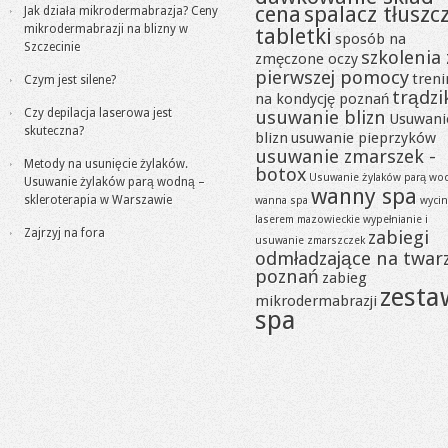
cena
spalacz tłuszc
Jak działa mikrodermabrazja? Ceny
mikrodermabrazji na blizny w
tabletki
sposób na
Szczecinie
szkolenia 
zmęczone oczy
pierwszej pomocy
tren
Czym jest silene?
trądzi
na kondycję poznań
Czy depilacja laserowa jest
usuwanie blizn
Usuwani
skuteczna?
blizn
usuwanie pieprzyków
usuwanie zmarszek -
Metody na usunięcie żylaków.
botox
Usuwanie żylaków parą wo
Usuwanie żylaków parą wodną –
wanny spa
skleroterapia w Warszawie
wanna spa
wycin
laserem mazowieckie
wypełnianie i
Zajrzyj na fora
zabiegi
usuwanie zmarszczek
odmładzające na twar
poznań
zabieg
zesta
mikrodermabrazji
spa