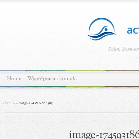
Salon kosmety
Home
Współpraca i kontakt
Home
»
»
image-1745931862.jpg
image-174593186