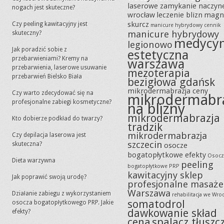
laserowe zamykanie naczyn
nogach jest skuteczne?
wrocław
leczenie blizn
magn
skurcz
Czy peeling kawitacyjny jest
manicure hybrydowy cennik
manicure hybrydowy
skuteczny?
medycy
legionowo
Jak poradzić sobie z
estetyczna
przebarwieniami? Kremy na
warszawa
przebarwienia, laserowe usuwanie
mezoterapia
przebarwień Bielsko Biała
bezigłowa gdańsk
mikrodermabrazja ceny
Czy warto zdecydować się na
mikrodermabr
profesjonalne zabiegi kosmetyczne?
na blizny
mikrodermabrazja
Kto dobierze podkład do twarzy?
tradzik
mikrodermabrazja
Czy depilacja laserowa jest
szczecin
skuteczna?
osocze
bogatopłytkowe efekty
Osocz
Dieta warzywna
peeling
bogatopłytkowe PRP
kawitacyjny sklep
Jak poprawić swoją urodę?
profesjonalne masaże
Warszawa
Działanie zabiegu z wykorzystaniem
rehabilitacja we Wro
somatodrol
osocza bogatopłytkowego PRP. Jakie
dawkowanie skład
efekty?
cena
spalacz tłuszc