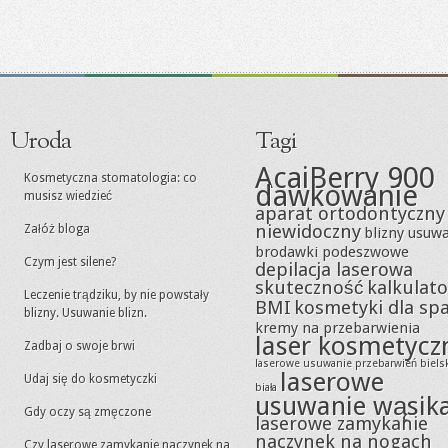
Uroda
Tagi
AcaiBerry 900
Kosmetyczna stomatologia: co
dawkowanie
musisz wiedzieć
aparat ortodontyczny
niewidoczny
Załóż bloga
blizny usuw
brodawki podeszwowe
Czym jest silene?
depilacja laserowa
skuteczność
kalkulato
Leczenie trądziku, by nie powstały
BMI
kosmetyki dla sp
blizny. Usuwanie blizn.
kremy na przebarwienia
laser kosmetycz
Zadbaj o swoje brwi
laserowe usuwanie przebarwień biels
laserowe
Udaj się do kosmetyczki
biała
usuwanie wąsik
Gdy oczy są zmęczone
laserowe zamykanie
naczynek na nogach
Czy laserowe zamykanie naczynek na