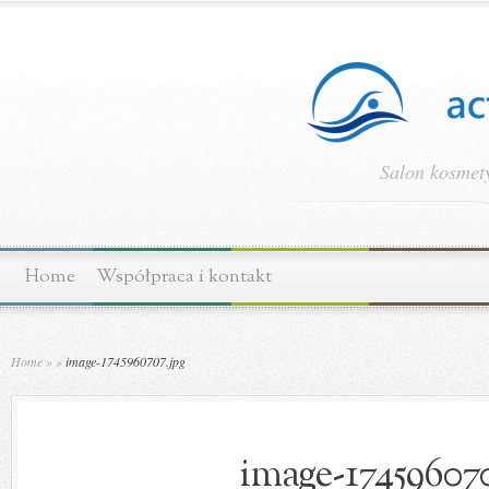
Salon kosmety
Home
Współpraca i kontakt
Home
»
»
image-1745960707.jpg
image-174596070