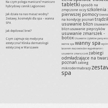
Na czym polega manicure? manicure
tabletki
sposób na
hybrydowy cennik Legionowo
szkolenia 
zmęczone oczy
pierwszej pomocy
Jak działa na nas masaż wodny?
tren
trądzi
Zestawy, kosmetyki dla spa – wanna
na kondycję poznań
SPA
usuwanie blizn
Usuwani
blizn
usuwanie pieprzyków
Jak depilować brwi?
usuwanie zmarszek -
botox
Usuwanie żylaków parą wo
Czym zajmuje się medycyna
wanny spa
estetyczna? Klinika dermatologii
wanna spa
wycin
estetycznej w Warszawie
laserem mazowieckie
wypełnianie i
zabiegi
usuwanie zmarszczek
odmładzające na twar
poznań
zabieg
zesta
mikrodermabrazji
spa