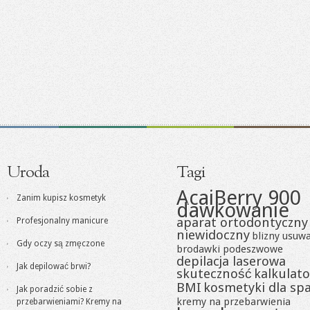
Uroda
Tagi
AcaiBerry 900
Zanim kupisz kosmetyk
dawkowanie
aparat ortodontyczny
Profesjonalny manicure
niewidoczny
blizny usuw
Gdy oczy są zmęczone
brodawki podeszwowe
depilacja laserowa
Jak depilować brwi?
skuteczność
kalkulato
BMI
kosmetyki dla sp
Jak poradzić sobie z
kremy na przebarwienia
przebarwieniami? Kremy na