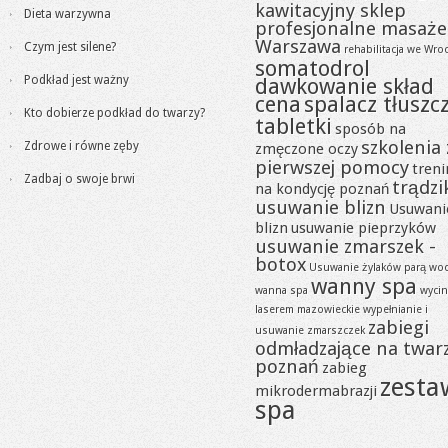
kawitacyjny sklep
Dieta warzywna
profesjonalne masaże
Warszawa
Czym jest silene?
rehabilitacja we Wro
somatodrol
Podkład jest ważny
dawkowanie skład
cena
spalacz tłuszc
Kto dobierze podkład do twarzy?
tabletki
sposób na
szkolenia 
Zdrowe i równe zęby
zmęczone oczy
pierwszej pomocy
tren
Zadbaj o swoje brwi
trądzi
na kondycję poznań
usuwanie blizn
Usuwani
blizn
usuwanie pieprzyków
usuwanie zmarszek -
botox
Usuwanie żylaków parą wo
wanny spa
wanna spa
wycin
laserem mazowieckie
wypełnianie i
zabiegi
usuwanie zmarszczek
odmładzające na twar
poznań
zabieg
zesta
mikrodermabrazji
spa