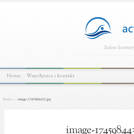
Salon kosmety
Home
Współpraca i kontakt
Home
»
»
image-1745984432.jpg
image-174598443