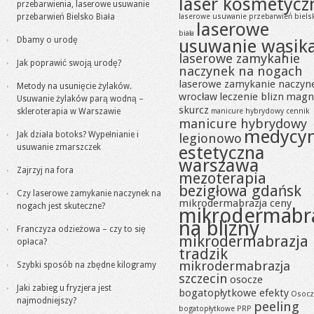
laser kosmetycz
przebarwienia, laserowe usuwanie
przebarwień Bielsko Biała
laserowe usuwanie przebarwień biels
laserowe
biała
Dbamy o urodę
usuwanie wąsik
laserowe zamykanie
Jak poprawić swoją urodę?
naczynek na nogach
laserowe zamykanie naczyn
Metody na usunięcie żylaków.
wrocław
leczenie blizn
magn
Usuwanie żylaków parą wodną –
skurcz
skleroterapia w Warszawie
manicure hybrydowy cennik
manicure hybrydowy
medycy
Jak działa botoks? Wypełnianie i
legionowo
usuwanie zmarszczek
estetyczna
warszawa
Zajrzyj na fora
mezoterapia
bezigłowa gdańsk
Czy laserowe zamykanie naczynek na
mikrodermabrazja ceny
nogach jest skuteczne?
mikrodermabr
na blizny
Franczyza odzieżowa – czy to się
mikrodermabrazja
opłaca?
tradzik
mikrodermabrazja
Szybki sposób na zbędne kilogramy
szczecin
osocze
Jaki zabieg u fryzjera jest
bogatopłytkowe efekty
Osocz
najmodniejszy?
peeling
bogatopłytkowe PRP