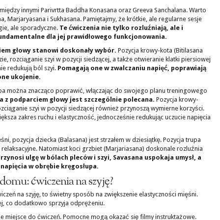
ą między innymi Parivrtta Baddha Konasana oraz Greeva Sanchalana. Warto
na, Marjaryasana i Sukhasana. Pamiętajmy, że krótkie, ale regularne sesje
ugie, ale sporadyczne.
Te ćwiczenia nie tylko rozluźniają, ale i
 fundamentalne dla jej prawidłowego funkcjonowania.
iem głowy stanowi doskonały wybór.
Pozycja krowy-kota (Bitilasana
, rozciąganie szyi w pozycji siedzącej, a także otwieranie klatki piersiowej
ie redukują ból szyi.
Pomagają one w zwalczaniu napięć, poprawiają
one ukojenie.
pa można znacząco poprawić, włączając do swojego planu treningowego
a z podparciem głowy jest szczególnie polecana.
Pozycja krowy-
ozciąganie szyi w pozycji siedzącej również przynoszą wymierne korzyści.
ększa zakres ruchu i elastyczność, jednocześnie redukując uczucie napięcia
ęśni, pozycja dziecka (Balasana) jest strzałem w dziesiątkę. Pozycja trupa
 relaksacyjne. Natomiast koci grzbiet (Marjariasana) doskonale rozluźnia
rzynosi ulgę w bólach pleców i szyi, Savasana uspokaja umysł, a
 napięcia w obrębie kręgosłupa.
domu: ćwiczenia na szyję?
czeń na szyję, to świetny sposób na zwiększenie elastyczności mięśni.
cej, co dodatkowo sprzyja odprężeniu.
e miejsce do ćwiczeń. Pomocne mogą okazać się filmy instruktażowe.