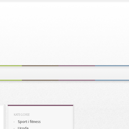
KATEGORIE
Sport i fitness
Uroda