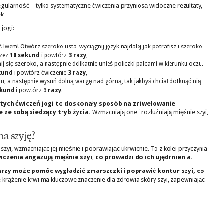
egularność – tylko systematyczne ćwiczenia przyniosą widoczne rezultaty,
k.
jogi:
 lwem! Otwórz szeroko usta, wyciągnij język najdalej jak potrafisz i szeroko
rzez
10 sekund
i powtórz
3 razy
,
j się szeroko, a następnie delikatnie unieś policzki palcami w kierunku oczu.
kund
i powtórz ćwiczenie
3 razy
,
u, a następnie wysuń dolną wargę nad górną, tak jakbyś chciał dotknąć nią
ekund
i powtórz
3 razy
.
tych ćwiczeń jogi to doskonały sposób na zniwelowanie
 ze sobą siedzący tryb życia.
Wzmacniają one i rozluźniają mięśnie szyi,
a szyję?
szyi, wzmacniając jej mięśnie i poprawiając ukrwienie. To z kolei przyczynia
iczenia angażują mięśnie szyi, co prowadzi do ich ujędrnienia.
rzy może pomóc wygładzić zmarszczki i poprawić kontur szyi, co
 krążenie krwi ma kluczowe znaczenie dla zdrowia skóry szyi, zapewniając