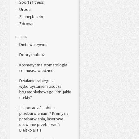
Sport i fitness
Uroda
Z innej beczki
Zdrowie
URODA
Dieta warzywna
Dobry makijaż
Kosmetyczna stomatologia:
co musisz wiedzieć
Działanie zabiegu z
wykorzystaniem osocza
bogatopłytkowego PRP. Jakie
efekty?
Jak poradzić sobie z
przebarwieniami? Kremy na
przebarwienia, laserowe
usuwanie przebarwień
Bielsko Biała