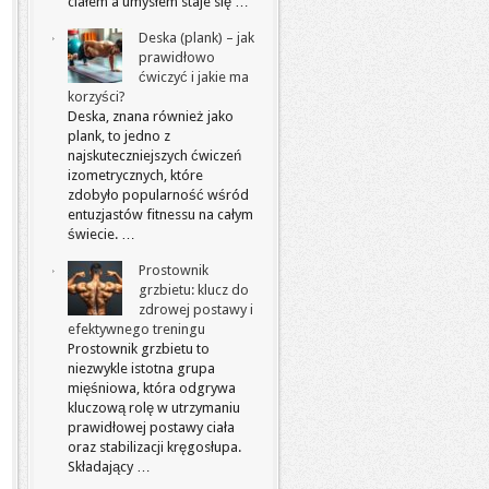
ciałem a umysłem staje się …
Deska (plank) – jak
prawidłowo
ćwiczyć i jakie ma
korzyści?
Deska, znana również jako
plank, to jedno z
najskuteczniejszych ćwiczeń
izometrycznych, które
zdobyło popularność wśród
entuzjastów fitnessu na całym
świecie. …
Prostownik
grzbietu: klucz do
zdrowej postawy i
efektywnego treningu
Prostownik grzbietu to
niezwykle istotna grupa
mięśniowa, która odgrywa
kluczową rolę w utrzymaniu
prawidłowej postawy ciała
oraz stabilizacji kręgosłupa.
Składający …