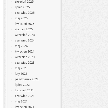
sierpień 2025
lipiec 2025
czerwiec 2025
maj 2025
kwiecień 2025
styczeń 2025
wrzesień 2024
czerwiec 2024
maj 2024
kwiecień 2024
wrzesień 2023
czerwiec 2023
maj 2023
luty 2023
październik 2022
lipiec 2022
listopad 2021
czerwiec 2021
maj 2021
kwiecień 2021