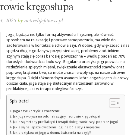
rowie kręgosłupa
 3, 2025
by
activelifefitness.pl
Joga, będąca nie tylko formą aktywności fizycznej, ale również
sposobem na relaksację i poprawę samopoczucia, ma wiele do
zaoferowania w kontekście zdrowia szyi. W dobie, gdy większość z nas
spędza długie godziny w pozycji siedzącej, problemy z odcinkiem
szyjnym stają się coraz bardziej powszechne – według badań aż 70%
dorosłych doświadcza bólu szyi. Regularna praktyka jogi pozwala na
rozluźnienie spiętych mięśni, zwiększenie elastyczności stawów oraz
poprawę krążenia krwi, co może znacznie wpłynąć na nasze zdrowie
kręgosłupa. Dzięki różnorodnym asanom, które angażują ten kluczowy
obszar ciała, joga staje się skutecznym narzędziem zarówno w
profilaktyce, jak i w terapii dolegliwości szyi.
Spis treści
Joga szyi: korzyści i znaczenie
Jak joga wpływa na odcinek szyjny i zdrowie kręgosłupa?
Jakie są metody profilaktyki i terapii dolegliwości szyi poprzez jogę?
Jakie są najlepsze ćwiczenia jogi na bóle szyi i napięcia?
Jak praktykować jogę w domu: ćwiczenia na szyję?