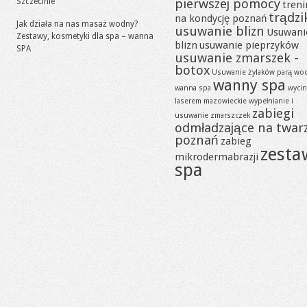
pierwszej pomocy
Szczecinie
tren
trądzi
na kondycję poznań
Jak działa na nas masaż wodny?
usuwanie blizn
Usuwani
Zestawy, kosmetyki dla spa – wanna
blizn
usuwanie pieprzyków
SPA
usuwanie zmarszek -
botox
Usuwanie żylaków parą wo
wanny spa
wanna spa
wycin
laserem mazowieckie
wypełnianie i
zabiegi
usuwanie zmarszczek
odmładzające na twar
poznań
zabieg
zesta
mikrodermabrazji
spa