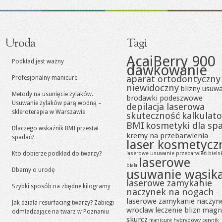
Uroda
Tagi
AcaiBerry 900
Podkład jest ważny
dawkowanie
aparat ortodontyczny
Profesjonalny manicure
niewidoczny
blizny usuw
Metody na usunięcie żylaków.
brodawki podeszwowe
Usuwanie żylaków parą wodną –
depilacja laserowa
skleroterapia w Warszawie
skuteczność
kalkulato
BMI
kosmetyki dla sp
Dlaczego wskaźnik BMI przestał
kremy na przebarwienia
spadać?
laser kosmetycz
Kto dobierze podkład do twarzy?
laserowe usuwanie przebarwień biels
laserowe
biała
Dbamy o urodę
usuwanie wąsik
laserowe zamykanie
Szybki sposób na zbędne kilogramy
naczynek na nogach
laserowe zamykanie naczyn
Jak działa resurfacing twarzy? Zabiegi
wrocław
leczenie blizn
magn
odmładzające na twarz w Poznaniu
skurcz
manicure hybrydowy cennik