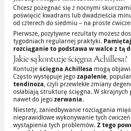
Chcesz pożegnać się z nocnymi skurczami
poświęcić kwadrans lub dwadzieścia minut
od czterech do siedmiu – na proste ćwicze
Pierwsze, pozytywne rezultaty możesz dos
tygodniach regularnej praktyki.
Pamiętaj
rozciąganie to podstawa w walce z tą d
Jakie są kontuzje ścięgna Achillesa?
Kontuzje
ścięgna Achillesa
mogą objawia
Często występuje jego
zapalenie
, popula
tendinoza
, czyli przewlekłe zmiany dege
osłabiają strukturę ścięgna. W skrajnyc
nawet do jego
zerwania
.
Niestety, zaniedbywanie rozciągania mięś
nieprawidłowe wykonywanie tych ćwiczeń 
wystąpienia tych problemów.
Z tego pow