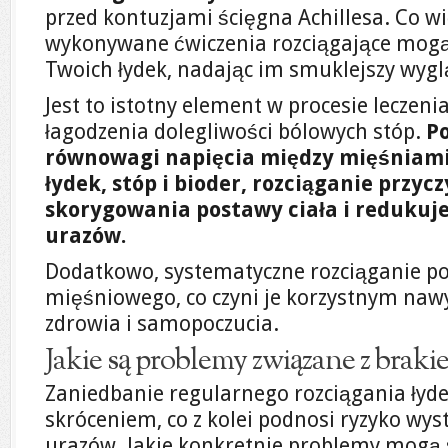
przed kontuzjami ścięgna Achillesa. Co w
wykonywane ćwiczenia rozciągające mogą
Twoich łydek, nadając im smuklejszy wygl
Jest to istotny element w procesie leczenia
łagodzenia dolegliwości bólowych stóp.
P
równowagi napięcia między mięśniami 
łydek, stóp i bioder, rozciąganie przycz
skorygowania postawy ciała i redukuj
urazów.
Dodatkowo, systematyczne rozciąganie po
mięśniowego, co czyni je korzystnym naw
zdrowia i samopoczucia.
Jakie są problemy związane z braki
Zaniedbanie regularnego rozciągania łyd
skróceniem, co z kolei podnosi ryzyko wy
urazów. Jakie konkretnie problemy mogą s