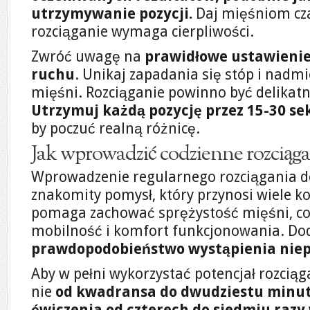
utrzymywanie pozycji.
Daj mięśniom cza
rozciąganie wymaga cierpliwości.
Zwróć uwagę na
prawidłowe ustawienie 
ruchu
. Unikaj zapadania się stóp i nadm
mięśni. Rozciąganie powinno być delikatn
Utrzymuj każdą pozycję przez 15-30 s
by poczuć realną różnicę.
Jak wprowadzić codzienne rozciąga
Wprowadzenie regularnego rozciągania do
znakomity pomysł, który przynosi wiele ko
pomaga zachować sprężystość mięśni, co 
mobilność i komfort funkcjonowania. D
prawdopodobieństwo wystąpienia niep
Aby w pełni wykorzystać potencjał rozciąg
nie
od kwadransa do dwudziestu minut,
ćwiczenia od czterech do siedmiu razy