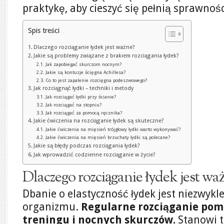
praktykę, aby cieszyć się pełnią sprawnośc
Spis treści
Dlaczego rozciąganie łydek jest ważne?
Jakie są problemy związane z brakiem rozciągania łydek?
Jak zapobiegać skurczom nocnym?
Jakie są kontuzje ścięgna Achillesa?
Co to jest zapalenie rozcięgna podeszwowego?
Jak rozciągnąć łydki – techniki i metody
Jak rozciągać łydki przy ścianie?
Jak rozciągać na stopniu?
Jak rozciągać za pomocą ręcznika?
Jakie ćwiczenia na rozciąganie łydek są skuteczne?
Jakie ćwiczenia na mięsień trójgłowy łydki warto wykonywać?
Jakie ćwiczenia na mięsień brzuchaty łydki są polecane?
Jakie są błędy podczas rozciągania łydek?
Jak wprowadzić codzienne rozciąganie w życie?
Dlaczego rozciąganie łydek jest wa
Dbanie o elastyczność łydek jest niezwyk
organizmu.
Regularne rozciąganie pom
treningu i nocnych skurczów.
Stanowi t