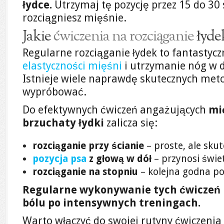
łydce.
Utrzymaj tę pozycję przez 15 do 30 
rozciągniesz mięśnie.
Jakie
ćwiczenia na rozciąganie
łydek
Regularne rozciąganie łydek to fantastyc
elastyczności mięśni
i utrzymanie nóg w d
Istnieje wiele naprawdę skutecznych met
wypróbować.
Do efektywnych ćwiczeń angażujących
mi
brzuchaty łydki
zalicza się:
rozciąganie przy ścianie
– proste, ale skut
pozycja psa
z głową w dół
– przynosi świe
rozciąganie na stopniu
– kolejna godna po
Regularne wykonywanie tych ćwiczeń
bólu po intensywnych treningach.
Warto włączyć do swojej rutyny ćwiczeni