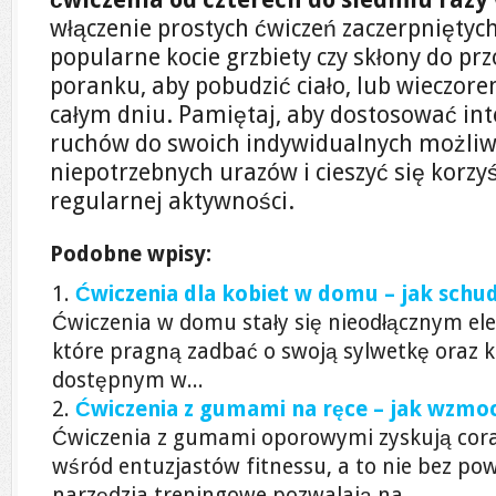
włączenie prostych ćwiczeń zaczerpniętych 
popularne kocie grzbiety czy skłony do pr
poranku, aby pobudzić ciało, lub wieczore
całym dniu. Pamiętaj, aby dostosować in
ruchów do swoich indywidualnych możliwo
niepotrzebnych urazów i cieszyć się korzy
regularnej aktywności.
Podobne wpisy:
Ćwiczenia dla kobiet w domu – jak schu
Ćwiczenia w domu stały się nieodłącznym el
które pragną zadbać o swoją sylwetkę oraz ko
dostępnym w...
Ćwiczenia z gumami na ręce – jak wzmoc
Ćwiczenia z gumami oporowymi zyskują cor
wśród entuzjastów fitnessu, a to nie bez p
narzędzia treningowe pozwalają na...