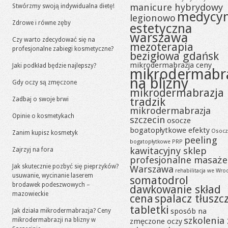
manicure hybrydowy
Stwórzmy swoją indywidualna dietę!
medycy
legionowo
Zdrowe i równe zęby
estetyczna
warszawa
Czy warto zdecydować się na
mezoterapia
profesjonalne zabiegi kosmetyczne?
bezigłowa gdańsk
mikrodermabrazja ceny
Jaki podkład będzie najlepszy?
mikrodermabr
na blizny
Gdy oczy są zmęczone
mikrodermabrazja
tradzik
Zadbaj o swoje brwi
mikrodermabrazja
Opinie o kosmetykach
szczecin
osocze
bogatopłytkowe efekty
Osocz
Zanim kupisz kosmetyk
peeling
bogatopłytkowe PRP
kawitacyjny sklep
Zajrzyj na fora
profesjonalne masaże
Jak skutecznie pozbyć się pieprzyków?
Warszawa
rehabilitacja we Wro
usuwanie, wycinanie laserem
somatodrol
brodawek podeszwowych –
dawkowanie skład
mazowieckie
cena
spalacz tłuszc
tabletki
sposób na
Jak działa mikrodermabrazja? Ceny
szkolenia 
mikrodermabrazji na blizny w
zmęczone oczy