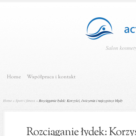
Salon kosmety
Home
Współpraca i kontakt
Home
»
Sport i fitness
»
Rozciąganie łydek: Korzyści, ćwiczenia i najczęstsze błędy
Rozciąganie łydek: Korzyś