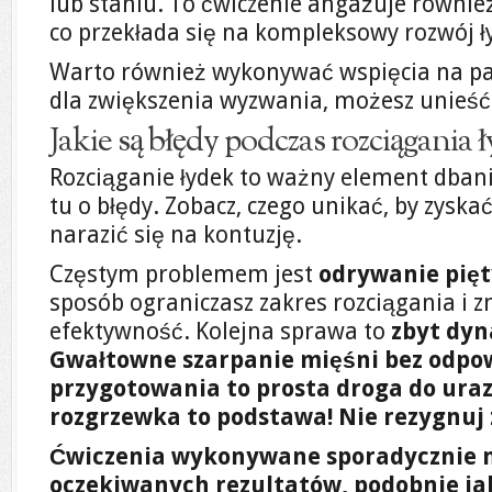
lub staniu. To ćwiczenie angażuje równie
co przekłada się na kompleksowy rozwój ły
Warto również wykonywać wspięcia na palc
dla zwiększenia wyzwania, możesz unieść 
Jakie są błędy podczas rozciągania 
Rozciąganie łydek to ważny element dbani
tu o błędy. Zobacz, czego unikać, by zyskać
narazić się na kontuzję.
Częstym problemem jest
odrywanie pięt
sposób ograniczasz zakres rozciągania i z
efektywność. Kolejna sprawa to
zbyt dy
Gwałtowne szarpanie mięśni bez odpo
przygotowania to prosta droga do uraz
rozgrzewka to podstawa! Nie rezygnuj z
Ćwiczenia wykonywane sporadycznie n
oczekiwanych rezultatów, podobnie jak