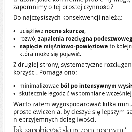
zapomnimy o tej prostej czynności?
Do najczęstszych konsekwencji należą:
uciążliwe
nocne skurcze
,
rozwój
zapalenia rozcięgna podeszwowe
napięcie mięśniowo-powięziowe
to kolej
która może się pojawić.
Z drugiej strony, systematyczne rozciągan
korzyści. Pomaga ono:
minimalizować
ból po intensywnym wysi
skutecznie łagodzić wspomniane wcześnie
Warto zatem wygospodarować kilka minut
proste ćwiczenia, by cieszyć się lepszym
nieprzyjemnych dolegliwości.
Jak zapobiegać skurczom nocnym?