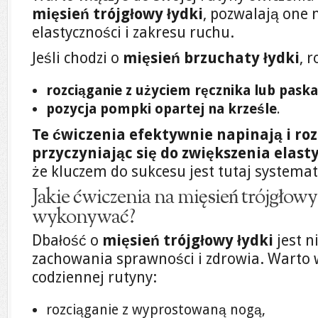
mięsień trójgłowy łydki
, pozwalają one
elastyczności i zakresu ruchu.
Jeśli chodzi o
mięsień brzuchaty łydki
, 
rozciąganie z użyciem ręcznika lub paska
pozycja pompki opartej na krześle
.
Te ćwiczenia efektywnie napinają i roz
przyczyniając się do zwiększenia elast
że kluczem do sukcesu jest tutaj systema
Jakie ćwiczenia na mięsień trójgłowy
wykonywać?
Dbałość o
mięsień trójgłowy łydki
jest n
zachowania sprawności i zdrowia. Warto w
codziennej rutyny:
rozciąganie z wyprostowaną nogą,