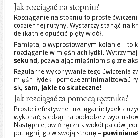
Jak rozciągać na stopniu?
Rozciąganie na stopniu to proste ćwiczeni
codziennej rutyny. Wystarczy stanąć na kr
delikatnie opuścić pięty w dół.
Pamiętaj o wyprostowanym kolanie – to k
rozciąganie w mięśniach łydki. Wytrzymaj 
sekund
, pozwalając mięśniom się zrelak
Regularne wykonywanie tego ćwiczenia zw
mięśni łydek i pomoże zminimalizować r
się sam, jakie to skuteczne!
Jak rozciągać za pomocą ręcznika?
Proste i efektywne rozciąganie łydek z u
wykonać, siedząc na podłodze z wyprost
Następnie, owiń ręcznik wokół palców jedn
pociągnij go w swoją stronę –
powinieneś