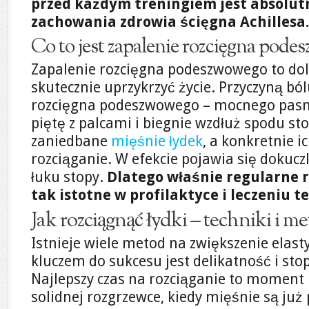
przed każdym treningiem jest absolut
zachowania zdrowia ścięgna Achillesa.
Co to jest zapalenie rozcięgna pod
Zapalenie rozcięgna podeszwowego to dole
skutecznie uprzykrzyć życie. Przyczyną ból
rozcięgna podeszwowego – mocnego pasma
piętę z palcami i biegnie wzdłuż spodu st
zaniedbane
mięśnie łydek
, a konkretnie i
rozciąganie. W efekcie pojawia się dokuczli
łuku stopy.
Dlatego właśnie regularne r
tak istotne w profilaktyce i leczeniu t
Jak rozciągnąć łydki – techniki i m
Istnieje wiele metod na zwiększenie elasty
kluczem do sukcesu jest delikatność i sto
Najlepszy czas na rozciąganie to moment 
solidnej rozgrzewce, kiedy mięśnie są już