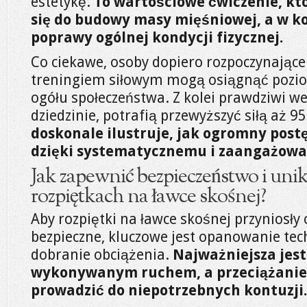
estetykę.
To wartościowe ćwiczenie, któ
się do budowy masy mięśniowej, a w k
poprawy ogólnej kondycji fizycznej.
Co ciekawe, osoby dopiero rozpoczynające
treningiem siłowym mogą osiągnąć pozio
ogółu społeczeństwa. Z kolei prawdziwi wet
dziedzinie, potrafią przewyższyć siłą aż 9
doskonale ilustruje, jak ogromny pos
dzięki systematycznemu i zaangażow
Jak zapewnić bezpieczeństwo i unik
rozpiętkach na ławce skośnej?
Aby rozpiętki na ławce skośnej przyniosły 
bezpieczne, kluczowe jest opanowanie tec
dobranie obciążenia.
Najważniejsza jest
wykonywanym ruchem, a przeciążanie
prowadzić do niepotrzebnych kontuzji.