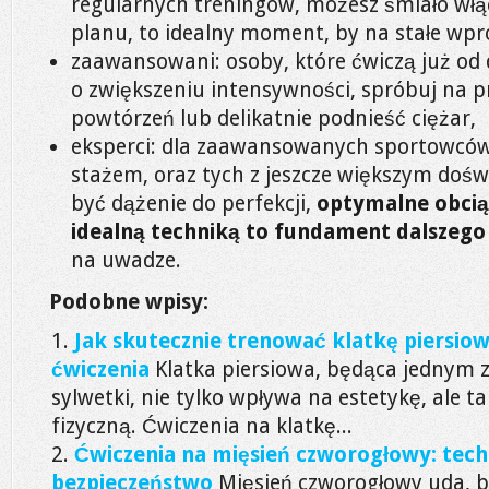
regularnych treningów, możesz śmiało włąc
planu, to idealny moment, by na stałe wpro
zaawansowani: osoby, które ćwiczą już od
o zwiększeniu intensywności, spróbuj na p
powtórzeń lub delikatnie podnieść ciężar,
eksperci: dla zaawansowanych sportowców,
stażem, oraz tych z jeszcze większym doś
być dążenie do perfekcji,
optymalne obcią
idealną techniką to fundament dalszego
na uwadze.
Podobne wpisy:
Jak skutecznie trenować klatkę piersio
ćwiczenia
Klatka piersiowa, będąca jednym
sylwetki, nie tylko wpływa na estetykę, ale 
fizyczną. Ćwiczenia na klatkę...
Ćwiczenia na mięsień czworogłowy: techn
bezpieczeństwo
Mięsień czworogłowy uda, 