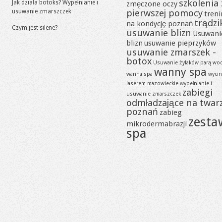
szkolenia 
Jak działa botoks? Wypełnianie i
zmęczone oczy
pierwszej pomocy
usuwanie zmarszczek
tren
trądzi
na kondycję poznań
Czym jest silene?
usuwanie blizn
Usuwani
blizn
usuwanie pieprzyków
usuwanie zmarszek -
botox
Usuwanie żylaków parą wo
wanny spa
wanna spa
wycin
laserem mazowieckie
wypełnianie i
zabiegi
usuwanie zmarszczek
odmładzające na twar
poznań
zabieg
zesta
mikrodermabrazji
spa