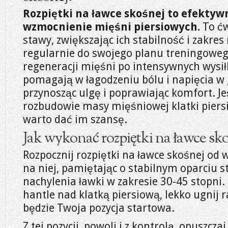
Rozpiętki na ławce skośnej to efektyw
wzmocnienie mięśni piersiowych.
To ćw
stawy, zwiększając ich stabilność i zakres
regularnie do swojego planu treningoweg
regeneracji mięśni po intensywnych wysiłk
pomagają w łagodzeniu bólu i napięcia w g
przynosząc ulgę i poprawiając komfort. Jeś
rozbudowie masy mięśniowej klatki piersi
warto dać im szansę.
Jak wykonać rozpiętki na ławce sko
Rozpocznij rozpiętki na ławce skośnej od
na niej, pamiętając o stabilnym oparciu s
nachylenia ławki w zakresie 30-45 stopni.
hantle nad klatką piersiową, lekko ugnij 
będzie Twoja pozycja startowa.
Z tej pozycji, powoli i z kontrolą, opuszczaj