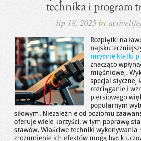
technika i program 
lip 18, 2025
by
activelife
Rozpiętki na ław
najskuteczniejs
mięśnie klatki p
znacząco wpłynąć
mięśniowej. Wy
specjalistycznej 
rozciąganie i wz
piersiowego więk
popularnym wyb
siłowym. Niezależnie od poziomu zaawans
oferuje wiele korzyści, w tym poprawę sta
stawów. Właściwe techniki wykonywania r
zrozumienie ich efektów mogą być kluczo