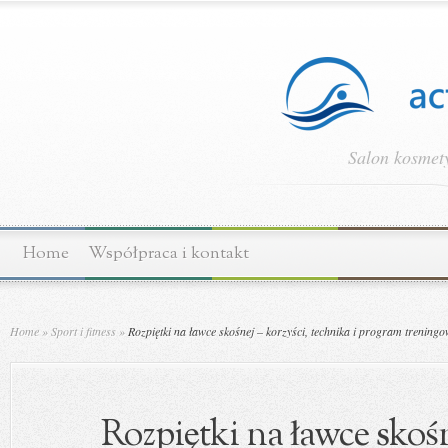
Salon kosmety
Home
Współpraca i kontakt
Home
»
Sport i fitness
»
Rozpiętki na ławce skośnej – korzyści, technika i program trening
Rozpiętki na ławce skośn