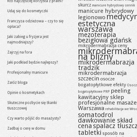
Kto najczęściej korzysta z pralni?
skurcz
manicure hybrydowy cennik
manicure hybrydowy
Udaj się do kosmetyczki
medycy
legionowo
Franczyza odzieżowa – czy to się
estetyczna
opłaca?
warszawa
mezoterapia
Jaki zabieg u fryzjera jest
bezigłowa gdańsk
najmodniejszy?
mikrodermabrazja ceny
mikrodermabr
Zajrzyj na fora
na blizny
mikrodermabrazja
Jaki podkład będzie najlepszy?
tradzik
mikrodermabrazja
Profesjonalny manicure
szczecin
osocze
Załóż bloga
bogatopłytkowe efekty
Osocz
peeling
bogatopłytkowe PRP
Opinie o kosmetykach
kawitacyjny sklep
profesjonalne masaże
Skuteczne pozbycie się tkanki
Warszawa
tłuszczowej
rehabilitacja we Wro
somatodrol
Czy warto pójść do masażysty?
dawkowanie skład
cena
spalacz tłuszc
Zadbaj o cerę w domu
tabletki
sposób na