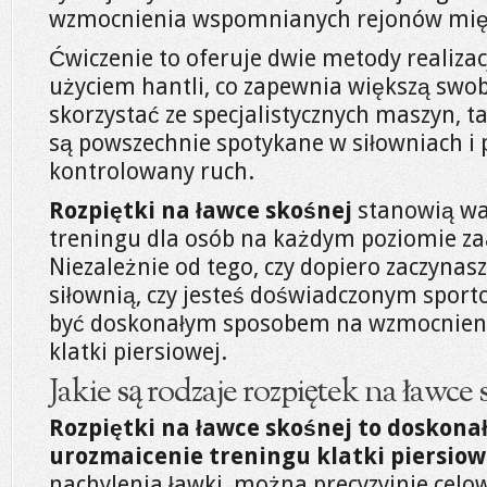
wzmocnienia wspomnianych rejonów mię
Ćwiczenie to oferuje dwie metody realiza
użyciem hantli, co zapewnia większą swo
skorzystać ze specjalistycznych maszyn, ta
są powszechnie spotykane w siłowniach i 
kontrolowany ruch.
Rozpiętki na ławce skośnej
stanowią wa
treningu dla osób na każdym poziomie 
Niezależnie od tego, czy dopiero zaczynas
siłownią, czy jesteś doświadczonym spor
być doskonałym sposobem na wzmocnieni
klatki piersiowej.
Jakie są rodzaje rozpiętek na ławce 
Rozpiętki na ławce skośnej to doskona
urozmaicenie treningu klatki piersiow
nachylenia ławki, można precyzyjnie celo