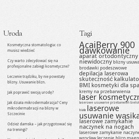
Uroda
Tagi
AcaiBerry 900
Kosmetyczna stomatologia: co
dawkowanie
musisz wiedzieć
aparat ortodontyczny
niewidoczny
Czy warto zdecydować się na
blizny usuw
profesjonalne zabiegi kosmetyczne?
brodawki podeszwowe
depilacja laserowa
Leczenie trądziku, by nie powstały
skuteczność
kalkulato
blizny. Usuwanie blizn.
BMI
kosmetyki dla sp
kremy na przebarwienia
Jak poprawić swoją urodę?
laser kosmetycz
Jak działa mikrodermabrazja? Ceny
laserowe usuwanie przebarwień biels
laserowe
mikrodermabrazji na blizny w
biała
usuwanie wąsik
Szczecinie
laserowe zamykanie
Odzież damska – jak przygotować się
naczynek na nogach
na treningi?
laserowe zamykanie naczyn
wrocław
leczenie blizn
magn