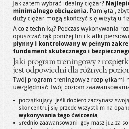
Jak zatem wybrać idealny ciężar?
Najlepi
minimalnego obciążenia.
Pamiętaj, zbyt
duży ciężar mogą skończyć się wizytą u fi
A co z techniką? Podczas wykonywania rozp
opuszczać rąk poniżej linii klatki piersiow
płynny i kontrolowany w pełnym zakresi
fundament skutecznego i bezpieczneg
Jaki program treningowy z rozpięt
jest odpowiedni dla różnych poz
Twój program treningowy z rozpiętkami n
uwzględniać Twój poziom zaawansowania
początkujący: jeśli dopiero zaczynasz swoją
skoncentruj się przede wszystkim na opa
wykonywania tego ćwiczenia
,
średnio zaawansowani: gdy masz już za so