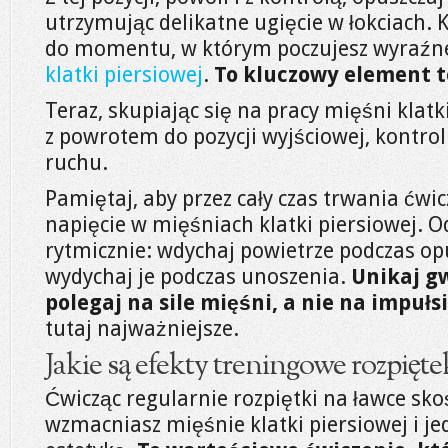
utrzymując delikatne ugięcie w łokciach.
do momentu, w którym poczujesz wyraź
klatki piersiowej
.
To kluczowy element t
Teraz, skupiając się na pracy mięśni klatk
z powrotem do pozycji wyjściowej, kontro
ruchu.
Pamiętaj, aby przez cały czas trwania ćwi
napięcie w mięśniach klatki piersiowej. O
rytmicznie: wdychaj powietrze podczas opu
wydychaj je podczas unoszenia.
Unikaj g
polegaj na sile mięśni, a nie na impułsi
tutaj najważniejsze.
Jakie są efekty treningowe rozpięte
Ćwicząc regularnie rozpiętki na ławce sko
wzmacniasz mięśnie klatki piersiowej i j