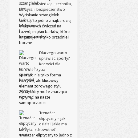
siedząc – technika,
korzyści i bezpieczeństwo
Wyciskanie sztangielek
siedząc to jedno z najbardziej
efektywnych ćwiczeń na
rozwój mięśni barków, które
angażuje nie tylko przednie i
boczne …
Dlaczego warto
uprawiać sporty?
Korzyści dla
zdrowia i życia
Sport to nie tylko forma
rozrywki, ale kluczowy
element zdrowego stylu
życia, który może znacząco
wpłynąć na nasze
samopoczucie i …
Trenażer
eliptyczny – jak
działa i jakie ma
korzyści zdrowotne?
Trenażer eliptyczny to jedno z