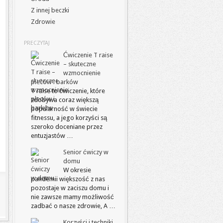
Z innej beczki
Zdrowie
PRECZYTAJ
Ćwiczenie T raise
– skuteczne
wzmocnienie
pleców i barków
T raise to ćwiczenie, które
zdobywa coraz większą
popularność w świecie
fitnessu, a jego korzyści są
szeroko doceniane przez
entuzjastów …
Senior ćwiczy w
domu
W okresie
pandemii większość z nas
pozostaje w zaciszu domu i
nie zawsze mamy możliwość
zadbać o nasze zdrowie, A …
Korzyści i techniki