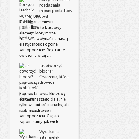
rozciągania
mięśni pośladków
– unikaj błędów!
Rozciąganie mięśni
pośladków to kluczowy
element, który może
znacząco wpłynąć na naszą
elastyczność i ogólne
samopoczucie. Regularne
ćwiczenia w tej …
Jak otworzyć
biodra?
Ćwiczenia, które
poprawią zdrowie i
mobilność
Biodra stanowią kluczowy
element naszego ciała, nie
tylko w kontekście ruchu, ale
również zdrowia i
samopoczucia. Często
zapominamy, jak wiele …
Wyciskanie
sztangielek