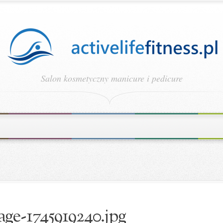
Salon kosmetyczny manicure i pedicure
age-1745919240.jpg