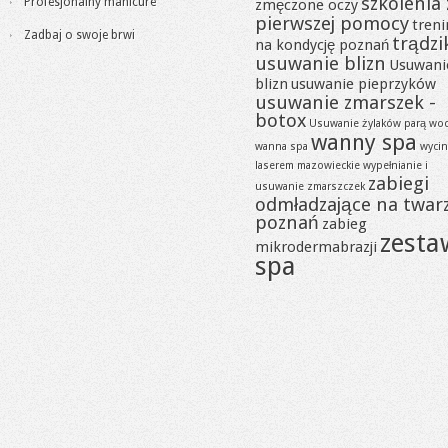
szkolenia 
Profesjonalny manicure
zmęczone oczy
pierwszej pomocy
tren
Zadbaj o swoje brwi
trądzi
na kondycję poznań
usuwanie blizn
Usuwani
blizn
usuwanie pieprzyków
usuwanie zmarszek -
botox
Usuwanie żylaków parą wo
wanny spa
wanna spa
wycin
laserem mazowieckie
wypełnianie i
zabiegi
usuwanie zmarszczek
odmładzające na twar
poznań
zabieg
zesta
mikrodermabrazji
spa