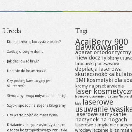
Uroda
Tagi
AcaiBerry 900
Kto najczęściej korzysta z pralni?
dawkowanie
aparat ortodontyczny
Zadbaj o cerę w domu
niewidoczny
blizny usuw
Jak depilować brwi?
brodawki podeszwowe
depilacja laserowa
Udaj się do kosmetyczki
skuteczność
kalkulato
BMI
kosmetyki dla sp
Czy peeling kawitacyjny jest
kremy na przebarwienia
skuteczny?
laser kosmetycz
Stwórzmy swoją indywidualna dietę!
laserowe usuwanie przebarwień biels
laserowe
biała
Szybki sposób na zbędne kilogramy
usuwanie wąsik
laserowe zamykanie
Czy warto pójść do masażysty?
naczynek na nogach
laserowe zamykanie naczyn
Działanie zabiegu z wykorzystaniem
wrocław
leczenie blizn
magn
osocza bogatopłytkowego PRP. Jakie