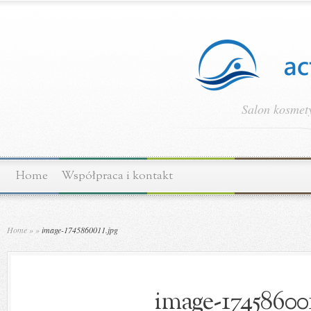
Salon kosmety
Home
Współpraca i kontakt
Home
»
»
image-1745860011.jpg
image-174586001