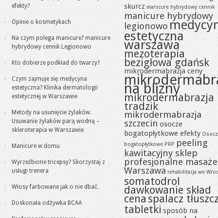
skurcz
efekty?
manicure hybrydowy cennik
manicure hybrydowy
medycy
Opinie o kosmetykach
legionowo
estetyczna
Na czym polega manicure? manicure
warszawa
hybrydowy cennik Legionowo
mezoterapia
bezigłowa gdańsk
Kto dobierze podkład do twarzy?
mikrodermabrazja ceny
mikrodermabr
Czym zajmuje się medycyna
na blizny
estetyczna? Klinika dermatologii
mikrodermabrazja
estetycznej w Warszawie
tradzik
Metody na usunięcie żylaków.
mikrodermabrazja
Usuwanie żylaków parą wodną –
szczecin
osocze
skleroterapia w Warszawie
bogatopłytkowe efekty
Osocz
peeling
bogatopłytkowe PRP
Manicure w domu
kawitacyjny sklep
profesjonalne masaże
Wyrzeźbione tricepsy? Skorzystaj z
Warszawa
usługi trenera
rehabilitacja we Wro
somatodrol
Włosy farbowane jak o nie dbać.
dawkowanie skład
cena
spalacz tłuszc
Doskonała odżywka BCAA
tabletki
sposób na