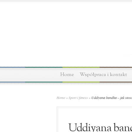
Home
Współpraca i kontakt
Home
»
Sport i fitness
»
Uddiyana bandha – jak stosow
Uddiyana bandh