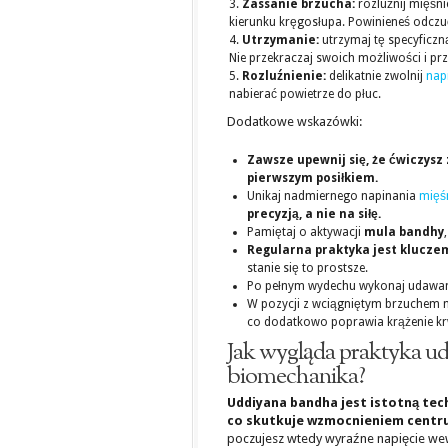
Zassanie brzucha:
rozluźnij mięśni
kierunku kręgosłupa. Powinieneś odczuć
Utrzymanie:
utrzymaj tę specyficzn
Nie przekraczaj swoich możliwości i pr
Rozluźnienie:
delikatnie zwolnij
nap
nabierać powietrze do płuc.
Dodatkowe wskazówki:
Zawsze upewnij się, że ćwiczys
pierwszym posiłkiem.
Unikaj nadmiernego napinania
mięś
precyzją, a nie na siłę.
Pamiętaj o aktywacji
mula bandhy
Regularna praktyka jest klucze
stanie się to prostsze.
Po pełnym wydechu wykonaj udawan
W pozycji z wciągniętym brzuchem 
co dodatkowo poprawia krążenie kr
Jak wygląda praktyka ud
biomechanika?
Uddiyana bandha jest istotną tech
co skutkuje wzmocnieniem centru
poczujesz wtedy wyraźne napięcie we