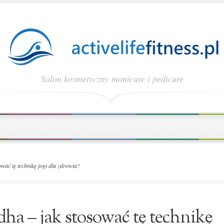
Salon kosmetyczny manicure i pedicure
ać tę technikę jogi dla zdrowia?
a – jak stosować tę technikę