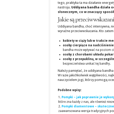
tego, praktyka ta ma działanie energe
nastroju.
Uddiyana bandha działa o
słonecznym, co w znaczący sposó
Jakie są przeciwwskazan
Uddiyana bandha, choć intensywna, ni
wyraźne przeciwwskazania. Kto zatem 
kobiety w ciąży lub w trakcie me
osoby cierpiące na nadciśnienie
bandha może wpływać na poziom ciś
osoby z chorobami układu pokar
osoby z przepukliną, w szczegó
bezpieczeństwa unikać tej bandhy.
Należy pamiętać, że uddiyana bandha
W razie jakichkolwiek wątpliwości, na
nauczycielem jogi, którzy pomogą oceni
Podobne wpisy:
Pompki – jak poprawnie je wykony
które zna każdy z nas, ale również niez
Pompki diamentowe – skuteczne 
zaawansowana wersja tradycyjnych pom