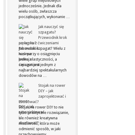
wiele grup mięśniowych
jednocześnie. Jednak dla
wielu osób, zwłaszcza
początkujących, wykonanie …
Jak nauczyć się
szpagatu?
Przewodnik krok
po kroku z ćwiczeniami
Jak zrobić szpagat? Wielu z
nas marzy o osiągnięciu
pełnej elastyczności, a
szpagat jest jednym z
najbardziej spektakularnych
dowodów na …
Stojak na rower
DIY – jak
zaprojektować i
zbudować?
Stojak na rower DIY to nie
tylko praktyczne rozwiązanie,
ale również kreatywna
możliwość, która może
odmienić sposób, w jaki
przechowujemy …