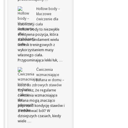
Hollow body –
kluczowe
ćwiczenie dla
stabilizacji ciała
Hollow body to niezwykle
efektywna pozycja, która
stanowi fundament wielu
technik treningowych z
wykorzystaniem masy
własnego ciała.
Przypominająca lekki łuk, …
Ćwiczenia
wzmacniające
kolana w domu –
klucz do zdrowych stawów
Czy wiesz, że regularne
ćwiczenia wzmacniające
kolana mogą znacząco
poprawić kondycję stawów i
zredukować ból? W
dzisiejszych czasach, kiedy
wiele …