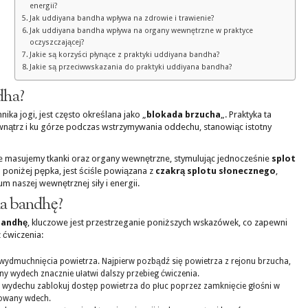
energii?
Jak uddiyana bandha wpływa na zdrowie i trawienie?
Jak uddiyana bandha wpływa na organy wewnętrzne w praktyce
oczyszczającej?
Jakie są korzyści płynące z praktyki uddiyana bandha?
Jakie są przeciwwskazania do praktyki uddiyana bandha?
dha?
a jogi, jest często określana jako „
blokada brzucha
„. Praktyka ta
nątrz i ku górze podczas wstrzymywania oddechu, stanowiąc istotny
e masujemy tkanki oraz organy wewnętrzne, stymulując jednocześnie
splot
a poniżej pępka, jest ściśle powiązana z
czakrą splotu słonecznego
,
um naszej wewnętrznej siły i energii.
a bandhę?
bandhę
, kluczowe jest przestrzeganie poniższych wskazówek, co zapewni
 ćwiczenia:
wydmuchnięcia powietrza. Najpierw pozbądź się powietrza z rejonu brzucha,
ny wydech znacznie ułatwi dalszy przebieg ćwiczenia.
ydechu zablokuj dostęp powietrza do płuc poprzez zamknięcie głośni w
lowany wdech.