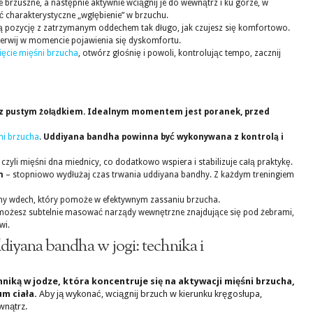
e brzuszne, a następnie aktywnie wciągnij je do wewnątrz i ku górze, w
 charakterystyczne „wgłębienie” w brzuchu.
ą pozycję z zatrzymanym oddechem tak długo, jak czujesz się komfortowo.
zerwij w momencie pojawienia się dyskomfortu.
ięcie mięśni brzucha
, otwórz głośnię i powoli, kontrolując tempo, zacznij
z z pustym żołądkiem. Idealnym momentem jest poranek, przed
ni brzucha
.
Uddiyana bandha powinna być wykonywana z kontrolą i
, czyli mięśni dna miednicy, co dodatkowo wspiera i stabilizuje całą praktykę.
m
– stopniowo wydłużaj czas trwania uddiyana bandhy. Z każdym treningiem
y wdech, który pomoże w efektywnym zassaniu brzucha.
możesz subtelnie masować narządy wewnętrzne znajdujące się pod żebrami,
wi.
diyana bandha w jogi: technika i
niką w jodze, która koncentruje się na aktywacji mięśni brzucha,
m ciała.
Aby ją wykonać, wciągnij brzuch w kierunku kręgosłupa,
wnątrz.