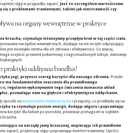
zynieść ulgę w przypadku zaparć.
Jest to szczególnie wartościowe
ą się z problemami trawiennymi, takimi jak niestrawność czy
ływa na organy wewnętrzne w praktyce
e brzucha, stymuluje intensywny przepływ krwi w tej części ciała.
jonowanie narządów wewnętrznych, działając na nie niczym odprężający
 jest niezwykle istotna dla ich zdrowia i efektywności. Co więcej,
pomaga oczyścić przewód pokarmowy z nagromadzonych toksyn, stanowiąc
ksykacyjnych.
e z praktyki uddiyana bandha?
tyka jogi, przynosi szereg korzyści dla naszego zdrowia.
Przede
co ma fundamentalne znaczenie dla prawidłowego
cej,
regularne wykonywanie tego ćwiczenia wzmacnia układ
łuc, pozwalając nam na głębsze i efektywniejsze oddychanie.
ły sposób na
wzmocnienie mięśni brzucha
i przepony, co przekłada się na
ktyka ta stymuluje poziom energii, dodając wigoru i poprawiając
cenna korzyść dla kobiet po porodzie, ponieważ pomaga im w szybkim
i brzucha.
onizująco na narządy jamy brzusznej, wspierając ich prawidłowe
u zaparć, przynosząc ulgę i poprawiając komfort trawienny. Oprócz