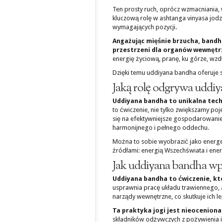
Ten prosty ruch, oprócz wzmacniania
kluczową rolę w ashtanga vinyasa jod
wymagających pozycji.
Angażując mięśnie brzucha, bandha 
przestrzeni dla organów wewnętrz
energię życiową, pranę, ku górze, wz
Dzięki temu uddiyana bandha oferuje 
Jaką rolę odgrywa uddiy
Uddiyana bandha to unikalna techn
to ćwiczenie, nie tylko zwiększamy po
się na efektywniejsze gospodarowanie
harmonijnego i pełnego oddechu.
Można to sobie wyobrazić jako energe
źródłami: energią Wszechświata i ener
Jak uddiyana bandha wpł
Uddiyana bandha to ćwiczenie, kt
usprawnia pracę układu trawiennego, a
narządy wewnętrzne, co skutkuje ich 
Ta praktyka jogi jest nieoceniona
składników odżywczych z pożywienia