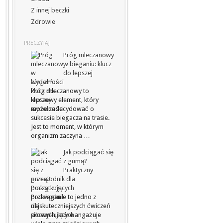
Z innej beczki
Zdrowie
PRECZYTAJ
Próg mleczanowy
w bieganiu: klucz
do lepszej
wydolności
Próg mleczanowy to
kluczowy element, który
może zadecydować o
sukcesie biegacza na trasie.
Jest to moment, w którym
organizm zaczyna …
Jak podciągać się
z gumą?
Praktyczny
przewodnik dla
początkujących
Podciąganie to jedno z
najskuteczniejszych ćwiczeń
siłowych, które angażuje