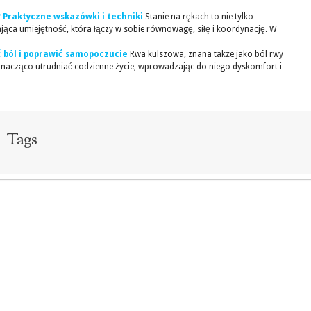
? Praktyczne wskazówki i techniki
Stanie na rękach to nie tylko
jąca umiejętność, która łączy w sobie równowagę, siłę i koordynację. W
ć ból i poprawić samopoczucie
Rwa kulszowa, znana także jako ból rwy
i znacząco utrudniać codzienne życie, wprowadzając do niego dyskomfort i
Tags