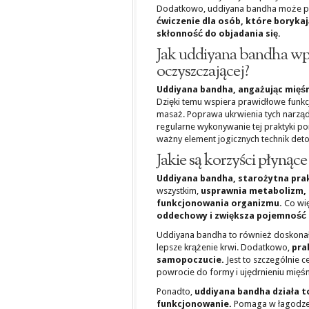
Dodatkowo, uddiyana bandha może pr
ćwiczenie dla osób, które borykaj
skłonność do objadania się.
Jak uddiyana bandha wp
oczyszczającej?
Uddiyana bandha, angażując mięśni
Dzięki temu wspiera prawidłowe funkc
masaż. Poprawa ukrwienia tych narządów
regularne wykonywanie tej praktyki 
ważny element jogicznych technik deto
Jakie są korzyści płynąc
Uddiyana bandha, starożytna prak
wszystkim,
usprawnia metabolizm, 
funkcjonowania organizmu.
Co wię
oddechowy i zwiększa pojemność p
Uddiyana bandha to również doskona
lepsze krążenie krwi. Dodatkowo,
pra
samopoczucie.
Jest to szczególnie 
powrocie do formy i ujędrnieniu mięśn
Ponadto,
uddiyana bandha działa t
funkcjonowanie.
Pomaga w łagodzeni