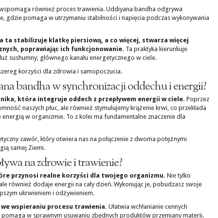
, wspomaga również proces trawienia. Uddiyana bandha odgrywa
ze, gdzie pomaga w utrzymaniu stabilności i napięcia podczas wykonywania
ta stabilizuje klatkę piersiową, a co więcej, stwarza więcej
nych, poprawiając ich funkcjonowanie.
Ta praktyka kierunkuje
dłuż sushumny, głównego kanału energetycznego w ciele.
szereg korzyści dla zdrowia i samopoczucia.
ana bandha w synchronizacji oddechu i energii?
ika, która integruje oddech z przepływem energii w ciele.
Poprzez
jemność naszych płuc, ale również stymulujemy krążenie krwi, co przekłada
 energią w organizmie. To z kolei ma fundamentalne znaczenie dla
tyczny zawór, który otwiera nas na połączenie z dwoma potężnymi
gią samej Ziemi.
ywa na zdrowie i trawienie?
óre przynosi realne korzyści dla twojego organizmu.
Nie tylko
le również dodaje energii na cały dzień. Wykonując je, pobudzasz swoje
lepszym ukrwieniem i odżywieniem.
 we wspieraniu procesu trawienia.
Ułatwia wchłanianie cennych
 i pomaga w sprawnym usuwaniu zbędnych produktów przemiany materii.