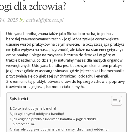
jogi dla zdrowia?
24, 2025
by
activelifefitness.pl
Uddiyana bandha, znana także jako Blokada brzucha, to jedna z
bardziej zaawansowanych technik jogi, która zyskuje coraz większe
uznanie wśród praktyków na całym świecie. Ta oczyszczająca praktyka
nie tylko wpływa na naszą fizyczność, ale także na stan energetyczny i
emocjonalny. Polega na zasysaniu brzucha do środka i w górę w
trakcie bezdechu, co działa jak naturalny masaż dla naszych organów
wewnętrznych. Uddiyana bandha jest kluczowym elementem praktyki
jogi, szczególnie w ashtanga vinyasa, gdzie jej technika i biomechanika
przyczyniają się do głębszej synchronizacji oddechu i energii.
Zrozumienie tej praktyki otwiera drzwi do lepszego zdrowia, poprawy
trawienia oraz głębszej harmonii ciała i umysłu.
Spis treści
Co to jest uddiyana bandha?
Jak wykonywać uddiyana bandhę?
Jak wygląda praktyka uddiyana bandha w jogi: technika i
biomechanika?
Jaką rolę odgrywa uddiyana bandha w synchronizacji oddechu i