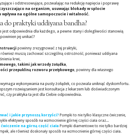
tyzujące i odstresowujące, pozwalając na redukcję napięcia i poprawę
czyszczająco na organizm, usuwając blokady w splocie
b wpływa na ogólne samopoczucie i witalność.
ia do praktyki uddiyana bandha?
e jest odpowiednia dla każdego, a pewne stany i dolegliwości stanowią
powinien jej unikać?
nstruacji
powinny zrezygnować z tej praktyki,
również muszą zachować szczególną ostrożność, ponieważ uddiyana
nienia krwi,
mowego, takimi jak wrzody żołądka
,
lności przepukliną rozworu przełykowego
, powinny dla własnego
 wymaga wykonywania na pusty żołądek, co pozwala uniknąć dyskomfortu.
jlepszym rozwiązaniem jest konsultacja z lekarzem lub doświadczonym
ć, czy praktyka ta jest dla Ciebie odpowiednia.
wać i jakie przynoszą korzyści?
Pompki to nie tylko klasyczne ćwiczenie,
wykle efektywny sposób na wzmocnienie górnej części ciała oraz...
ćwiczenie na górną część ciała
Pompki diamentowe to nie tylko bardziej
pek, ale również doskonały sposób na wzmocnienie górnej części ciała.