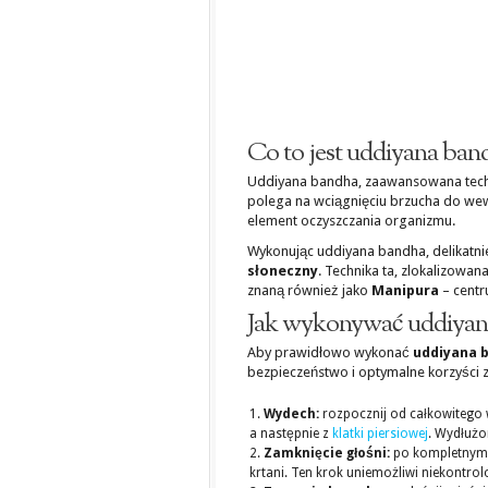
Co to jest uddiyana ban
Uddiyana bandha, zaawansowana technik
polega na wciągnięciu brzucha do wew
element oczyszczania organizmu.
Wykonując uddiyana bandha, delikatni
słoneczny
. Technika ta, zlokalizowan
znaną również jako
Manipura
– centr
Jak wykonywać uddiyan
Aby prawidłowo wykonać
uddiyana 
bezpieczeństwo i optymalne korzyści z
Wydech:
rozpocznij od całkowitego 
a następnie z
klatki piersiowej
. Wydłużo
Zamknięcie głośni:
po kompletnym w
krtani. Ten krok uniemożliwi niekontro