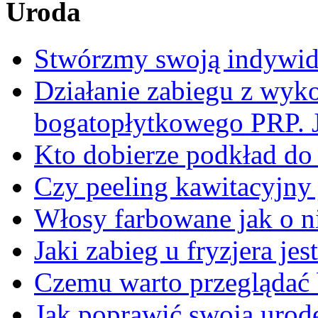
Uroda
Stwórzmy swoją indywidu
Działanie zabiegu z wyk
bogatopłytkowego PRP. J
Kto dobierze podkład do
Czy peeling kawitacyjny 
Włosy farbowane jak o n
Jaki zabieg u fryzjera je
Czemu warto przeglądać 
Jak poprawić swoją urod