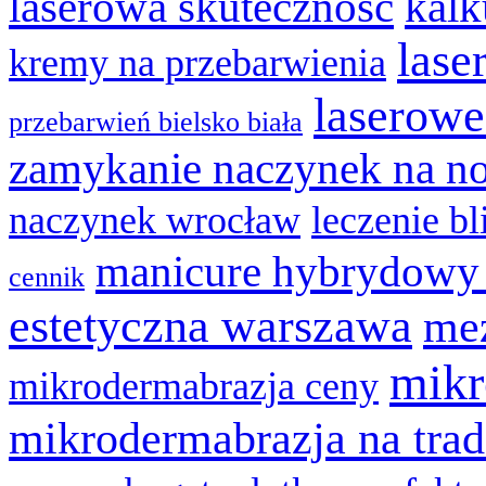
laserowa skuteczność
kalk
lase
kremy na przebarwienia
laserowe
przebarwień bielsko biała
zamykanie naczynek na n
naczynek wrocław
leczenie bl
manicure hybrydowy
cennik
estetyczna warszawa
mez
mikr
mikrodermabrazja ceny
mikrodermabrazja na trad