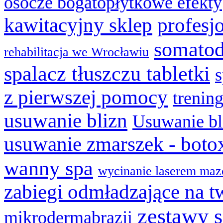
osocze bogatopłytkowe efekty
kawitacyjny sklep
profesj
somatod
rehabilitacja we Wrocławiu
spalacz tłuszczu tabletki
z pierwszej pomocy
trenin
usuwanie blizn
Usuwanie bl
usuwanie zmarszek - boto
wanny spa
wycinanie laserem maz
zabiegi odmładzające na t
zestawy 
mikrodermabrazji