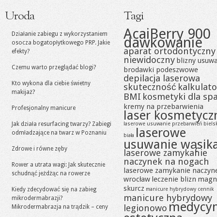
Uroda
Tagi
AcaiBerry 900
Działanie zabiegu z wykorzystaniem
dawkowanie
osocza bogatopłytkowego PRP. Jakie
aparat ortodontyczny
efekty?
niewidoczny
blizny usuw
Czemu warto przeglądać blogi?
brodawki podeszwowe
depilacja laserowa
Kto wykona dla ciebie świetny
skuteczność
kalkulato
makijaż?
BMI
kosmetyki dla sp
kremy na przebarwienia
Profesjonalny manicure
laser kosmetycz
Jak działa resurfacing twarzy? Zabiegi
laserowe usuwanie przebarwień biels
laserowe
odmładzające na twarz w Poznaniu
biała
usuwanie wąsik
Zdrowe i równe zęby
laserowe zamykanie
naczynek na nogach
Rower a utrata wagi: Jak skutecznie
laserowe zamykanie naczyn
schudnąć jeżdżąc na rowerze
wrocław
leczenie blizn
magn
skurcz
Kiedy zdecydować się na zabieg
manicure hybrydowy cennik
manicure hybrydowy
mikrodermabrazji?
medycy
legionowo
Mikrodermabrazja na trądzik – ceny