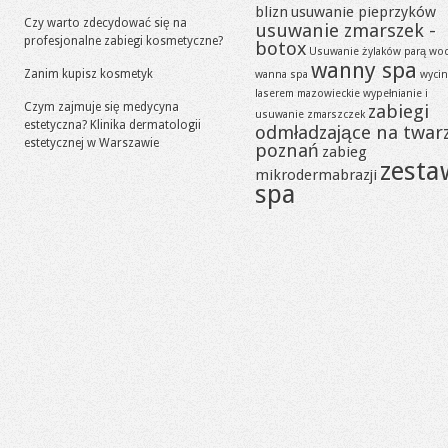
blizn
usuwanie pieprzyków
Czy warto zdecydować się na
usuwanie zmarszek -
profesjonalne zabiegi kosmetyczne?
botox
Usuwanie żylaków parą wo
wanny spa
Zanim kupisz kosmetyk
wanna spa
wycin
laserem mazowieckie
wypełnianie i
Czym zajmuje się medycyna
zabiegi
usuwanie zmarszczek
estetyczna? Klinika dermatologii
odmładzające na twar
estetycznej w Warszawie
poznań
zabieg
zesta
mikrodermabrazji
spa