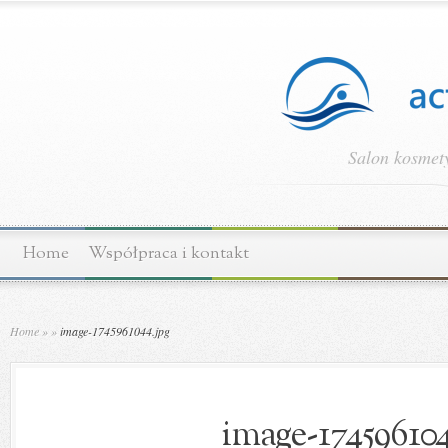
Salon kosmety
Home
Współpraca i kontakt
Home
»
»
image-1745961044.jpg
image-174596104