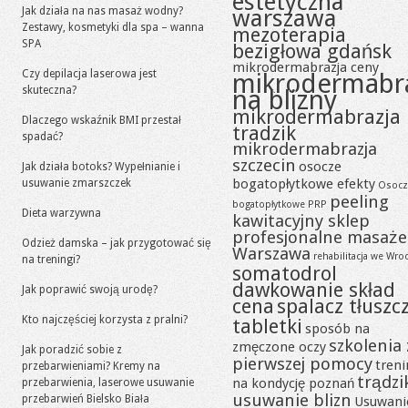
estetyczna
Jak działa na nas masaż wodny?
warszawa
Zestawy, kosmetyki dla spa – wanna
mezoterapia
SPA
bezigłowa gdańsk
mikrodermabrazja ceny
Czy depilacja laserowa jest
mikrodermabr
skuteczna?
na blizny
mikrodermabrazja
Dlaczego wskaźnik BMI przestał
tradzik
spadać?
mikrodermabrazja
szczecin
osocze
Jak działa botoks? Wypełnianie i
bogatopłytkowe efekty
usuwanie zmarszczek
Osocz
peeling
bogatopłytkowe PRP
Dieta warzywna
kawitacyjny sklep
profesjonalne masaże
Odzież damska – jak przygotować się
Warszawa
rehabilitacja we Wro
na treningi?
somatodrol
dawkowanie skład
Jak poprawić swoją urodę?
cena
spalacz tłuszc
Kto najczęściej korzysta z pralni?
tabletki
sposób na
szkolenia 
zmęczone oczy
Jak poradzić sobie z
pierwszej pomocy
tren
przebarwieniami? Kremy na
trądzi
na kondycję poznań
przebarwienia, laserowe usuwanie
usuwanie blizn
przebarwień Bielsko Biała
Usuwani