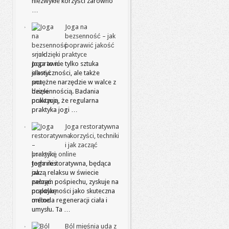
niezwykłe korzyści zarówno
…
Joga na
bezsenność – jak
poprawić jakość
snu dzięki praktyce
Joga to nie tylko sztuka
elastyczności, ale także
potężne narzędzie w walce z
bezsennością. Badania
pokazują, że regularna
praktyka jogi …
Joga restoratywna
– korzyści, techniki
i jak zacząć
praktykę online
Joga restoratywna, będąca
oazą relaksu w świecie
pełnym pośpiechu, zyskuje na
popularności jako skuteczna
metoda regeneracji ciała i
umysłu. Ta …
Ból mięśnia uda z