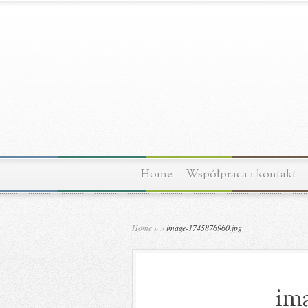
Home
Współpraca i kontakt
Home
»
»
image-1745876960.jpg
ima