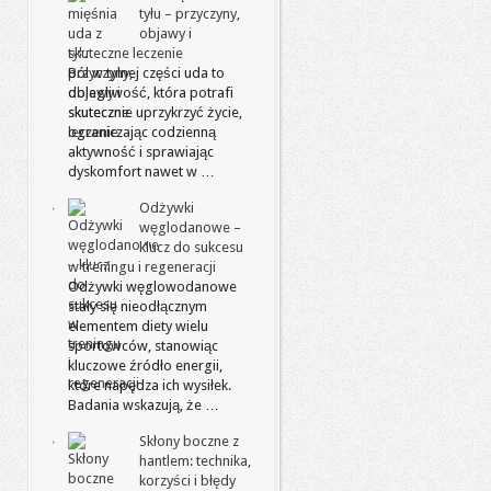
tyłu – przyczyny,
objawy i
skuteczne leczenie
Ból w tylnej części uda to
dolegliwość, która potrafi
skutecznie uprzykrzyć życie,
ograniczając codzienną
aktywność i sprawiając
dyskomfort nawet w …
Odżywki
węglodanowe –
klucz do sukcesu
w treningu i regeneracji
Odżywki węglowodanowe
stały się nieodłącznym
elementem diety wielu
sportowców, stanowiąc
kluczowe źródło energii,
które napędza ich wysiłek.
Badania wskazują, że …
Skłony boczne z
hantlem: technika,
korzyści i błędy