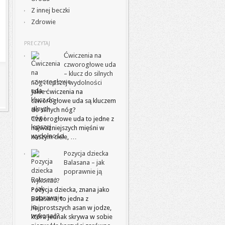
Z innej beczki
Zdrowie
PRECZYTAJ
Ćwiczenia na
czworogłowe uda
– klucz do silnych
nóg i lepszej wydolności
Jakie ćwiczenia na
czworogłowe uda są kluczem
do silnych nóg?
Czworogłowe uda to jedne z
najważniejszych mięśni w
naszym ciele, …
Pozycja dziecka
Balasana – jak
poprawnie ją
wykonać?
Pozycja dziecka, znana jako
Balasana, to jedna z
najprostszych asan w jodze,
która jednak skrywa w sobie