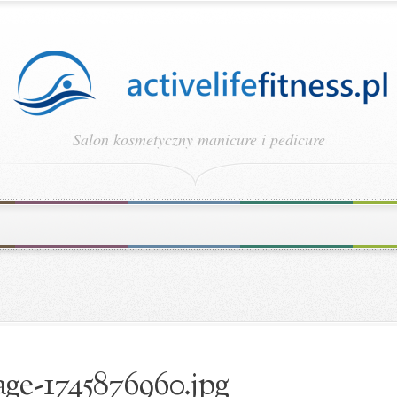
Salon kosmetyczny manicure i pedicure
ge-1745876960.jpg