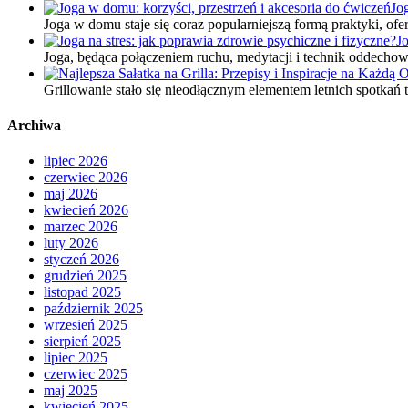
Jo
Joga w domu staje się coraz popularniejszą formą praktyki, of
Jo
Joga, będąca połączeniem ruchu, medytacji i technik oddecho
Grillowanie stało się nieodłącznym elementem letnich spotkań
Archiwa
lipiec 2026
czerwiec 2026
maj 2026
kwiecień 2026
marzec 2026
luty 2026
styczeń 2026
grudzień 2025
listopad 2025
październik 2025
wrzesień 2025
sierpień 2025
lipiec 2025
czerwiec 2025
maj 2025
kwiecień 2025