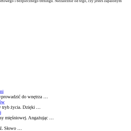
owego i bezpiecznego treningu. Niezależnie od tego, czy jesteś zapalonym
ni
ią wprowadzić do wnętrza …
ców
 tryb życia. Dzięki …
j
masy mięśniowej. Angażując …
ięź. Słowo …