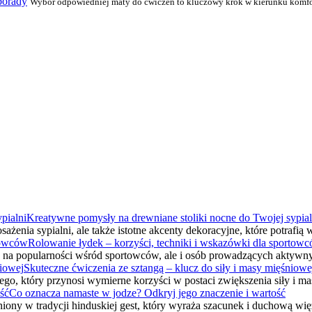
porady
Wybór odpowiedniej maty do ćwiczeń to kluczowy krok w kierunku komfort
Kreatywne pomysły na drewniane stoliki nocne do Twojej sypial
sażenia sypialni, ale także istotne akcenty dekoracyjne, które potraf
Rolowanie łydek – korzyści, techniki i wskazówki dla sportow
e na popularności wśród sportowców, ale i osób prowadzących aktywny
Skuteczne ćwiczenia ze sztangą – klucz do siły i masy mięśniowe
ego, który przynosi wymierne korzyści w postaci zwiększenia siły i 
Co oznacza namaste w jodze? Odkryj jego znaczenie i wartość
eniony w tradycji hinduskiej gest, który wyraża szacunek i duchową w