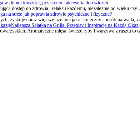
ga w domu: korzyści, przestrzeń i akcesoria do ćwiczeń
erującą dostęp do zdrowia i relaksu każdemu, niezależnie od wieku czy
ga na stres: jak poprawia zdrowie psychiczne i fizyczne?
wych, zyskuje coraz większe uznanie jako skuteczny sposób na walkę 
Najlepsza Sałatka na Grilla: Przepisy i Inspiracje na Każdą Okazj
 towarzyskich. Aromatyczne mięsa, świeże ryby i warzywa z rusztu to t