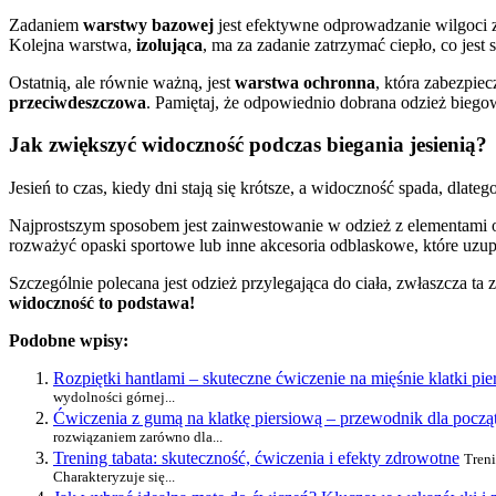
Zadaniem
warstwy bazowej
jest efektywne odprowadzanie wilgoci z
Kolejna warstwa,
izolująca
, ma za zadanie zatrzymać ciepło, co jest
Ostatnią, ale równie ważną, jest
warstwa ochronna
, która zabezpie
przeciwdeszczowa
. Pamiętaj, że odpowiednio dobrana odzież biego
Jak zwiększyć widoczność podczas biegania jesienią?
Jesień to czas, kiedy dni stają się krótsze, a widoczność spada, dlat
Najprostszym sposobem jest zainwestowanie w odzież z elementami
rozważyć opaski sportowe lub inne akcesoria odblaskowe, które uzupe
Szczególnie polecana jest odzież przylegająca do ciała, zwłaszcza 
widoczność to podstawa!
Podobne wpisy:
Rozpiętki hantlami – skuteczne ćwiczenie na mięśnie klatki pie
wydolności górnej...
Ćwiczenia z gumą na klatkę piersiową – przewodnik dla począ
rozwiązaniem zarówno dla...
Trening tabata: skuteczność, ćwiczenia i efekty zdrowotne
Treni
Charakteryzuje się...