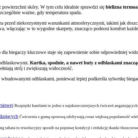
 powierzchni skóry. W tym celu idealnie sprawdzi się
bielizna termo
 szczególnie ważne, gdy temperatura spada.
cza przed niekorzystnymi warunkami atmosferycznymi, takimi jak deszcz 
wa, włączając w to wygodne skarpety, znacząco podnosi komfort każde
ego dla biegaczy kluczowe staje się zapewnienie sobie odpowiedniej wido
 odblaskowymi.
Kurtka, spodnie, a nawet buty z odblaskami znaczą
łniają strój i zwiększają widoczność.
ta z wbudowanymi odblaskami, ponieważ lepiej podkreśla sylwetkę bieg
rsiowej
Rozpiętki hantlami to jedno z najskuteczniejszych ćwiczeń angażujących m
tkujących
Ćwiczenia z gumą oporową zdobywają coraz większą popularność wśród e
ng tabata to rewolucyjny sposób na poprawę kondycji i redukcję tkanki tłuszczowe