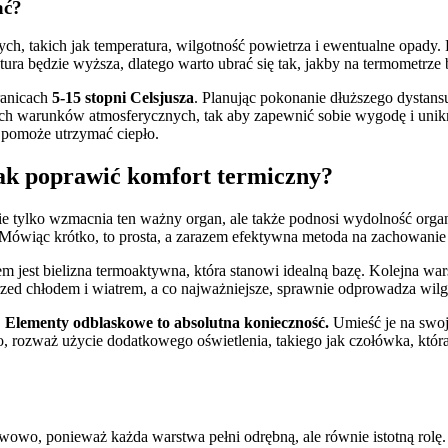
ać?
, takich jak temperatura, wilgotność powietrza i ewentualne opady. 
ura będzie wyższa, dlatego warto ubrać się tak, jakby na termometrze
ranicach
5-15 stopni Celsjusza
. Planując pokonanie dłuższego dystan
ych warunków atmosferycznych, tak aby zapewnić sobie wygodę i unikn
a pomoże utrzymać ciepło.
 jak poprawić komfort termiczny?
Nie tylko wzmacnia ten ważny organ, ale także podnosi wydolność organ
m. Mówiąc krótko, to prosta, a zarazem efektywna metoda na zachowanie
em jest bielizna termoaktywna, która stanowi idealną bazę. Kolejna wa
rzed chłodem i wiatrem, a co najważniejsze, sprawnie odprowadza wilg
!
Elementy odblaskowe to absolutna konieczność.
Umieść je na swoj
ozważ użycie dodatkowego oświetlenia, takiego jak czołówka, która z
rstwowo, ponieważ każda warstwa pełni odrębną, ale równie istotną rol