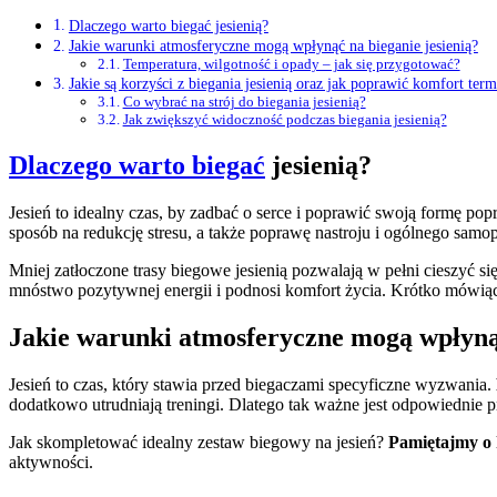
Dlaczego warto biegać jesienią?
Jakie warunki atmosferyczne mogą wpłynąć na bieganie jesienią?
Temperatura, wilgotność i opady – jak się przygotować?
Jakie są korzyści z biegania jesienią oraz jak poprawić komfort ter
Co wybrać na strój do biegania jesienią?
Jak zwiększyć widoczność podczas biegania jesienią?
Dlaczego warto biegać
jesienią?
Jesień to idealny czas, by zadbać o serce i poprawić swoją formę po
sposób na redukcję stresu, a także poprawę nastroju i ogólnego samo
Mniej zatłoczone trasy biegowe jesienią pozwalają w pełni cieszyć s
mnóstwo pozytywnej energii i podnosi komfort życia. Krótko mówiąc
Jakie warunki atmosferyczne mogą wpłynąć
Jesień to czas, który stawia przed biegaczami specyficzne wyzwania.
dodatkowo utrudniają treningi. Dlatego tak ważne jest odpowiednie 
Jak skompletować idealny zestaw biegowy na jesień?
Pamiętajmy o 
aktywności.