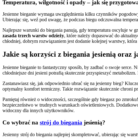
Temperatura, wilgotność i opady – jak się przygotow
Jesienne bieganie wymaga uwzględnienia kilku czynników pogodowych
Ubierając się, weź pod uwagę, że podczas biegu odczuwalna temperat
Najlepsze warunki do biegania panują, gdy temperatura oscyluje w g
zasada trzech warstw odzieży
, które należy dopasować do aktualn
chłodniej, dobrym rozwiązaniem jest dodanie kolejnej warstwy, któr
Jakie są korzyści z biegania jesienią oraz
Jesienne bieganie to fantastyczny sposób, by zadbać o swoje serce. 
chłodniejsze dni jesieni potrafią skutecznie przyspieszyć metaboliz
Zastanawiasz się, jak odpowiednio ubrać się na jesienny bieg? Klucz
optymalny komfort termiczny. Takie rozwiązanie skutecznie chroni p
Pamiętaj również o widoczności, szczególnie gdy biegasz po zmroku
bezpieczeństwo w trudnych warunkach oświetleniowych. Dodatkowo, r
widoczny dla innych użytkowników.
Co wybrać na
strój do biegania
jesienią?
Jesienny strój do biegania najlepiej skompletować, ubierając się wa