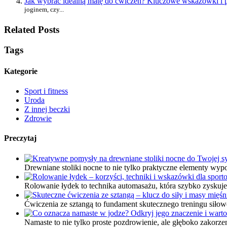
Jak wybrać idealną matę do ćwiczeń? Kluczowe wskazówki i 
joginem, czy...
Related Posts
Tags
Kategorie
Sport i fitness
Uroda
Z innej beczki
Zdrowie
Preczytaj
Drewniane stoliki nocne to nie tylko praktyczne elementy wypo
Rolowanie łydek to technika automasażu, która szybko zyskuj
Ćwiczenia ze sztangą to fundament skutecznego treningu siłow
Namaste to nie tylko proste pozdrowienie, ale głęboko zakorz