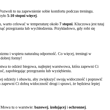
Pozwoli to na zapewnienie sobie komfortu podczas treningu.
 było
5-10 stopni więcej
.
su, warto celować w temperaturę około
7 stopni
. Kluczowa jest tutaj
ąć przegrzania lub wychłodzenia. Przykładowo, gdy robi się
izmu i wspiera naturalną odporność. Co więcej, treningi w
 dobrej formy!
rstwa to odzież biegowa, najlepiej warstwowa, która zapewni Ci
oć, zapobiegając przegrzaniu lub wyziębieniu.
ej odzieży i obuwiu, aby zwiększyć swoją widoczność i poprawić
apewni Ci dobrą widoczność drogi i sprawi, że będziesz lepiej
ę. Mowa tu o warstwie:
bazowej
,
izolującej
i
ochronnej
.