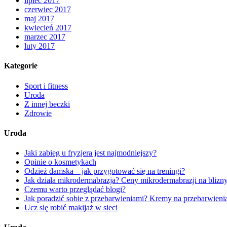
lipiec 2017
czerwiec 2017
maj 2017
kwiecień 2017
marzec 2017
luty 2017
Kategorie
Sport i fitness
Uroda
Z innej beczki
Zdrowie
Uroda
Jaki zabieg u fryzjera jest najmodniejszy?
Opinie o kosmetykach
Odzież damska – jak przygotować się na treningi?
Jak działa mikrodermabrazja? Ceny mikrodermabrazji na blizn
Czemu warto przeglądać blogi?
Jak poradzić sobie z przebarwieniami? Kremy na przebarwieni
Ucz się robić makijaż w sieci