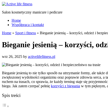
Salon kosmetyczny manicure i pedicure
Home
Współpraca i kontakt
Home
»
Sport i fitness
»
Bieganie jesienią – korzyści, odzież i bezpie
Bieganie jesienią – korzyści, odz
wrz 26, 2025
by
activelifefitness.pl
Bieganie jesienią to nie tylko sposób na utrzymanie formy, ale także 
zwiększonej wydolności organizmu oraz poprawie zdrowia serca, a tak
ruchem na trasach, co sprawia, że każdy trening staje się przyjem
biegu. Jak zatem czerpać pełnię
korzyści z biegania
w tym pięknym, a
Spis treści