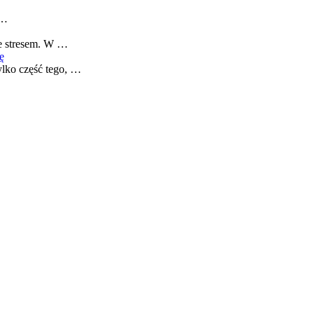
 …
ze stresem. W …
ę
ylko część tego, …