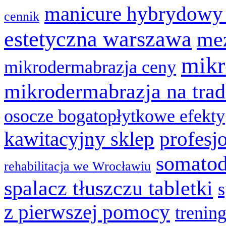
manicure hybrydowy
cennik
estetyczna warszawa
mez
mikr
mikrodermabrazja ceny
mikrodermabrazja na trad
osocze bogatopłytkowe efekty
kawitacyjny sklep
profesj
somatod
rehabilitacja we Wrocławiu
spalacz tłuszczu tabletki
z pierwszej pomocy
trenin