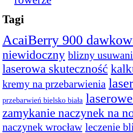
Tagi
AcaiBerry 900 dawkow
niewidoczny
blizny usuwan
laserowa skuteczność
kalk
lase
kremy na przebarwienia
laserowe
przebarwień bielsko biała
zamykanie naczynek na n
naczynek wrocław
leczenie bl