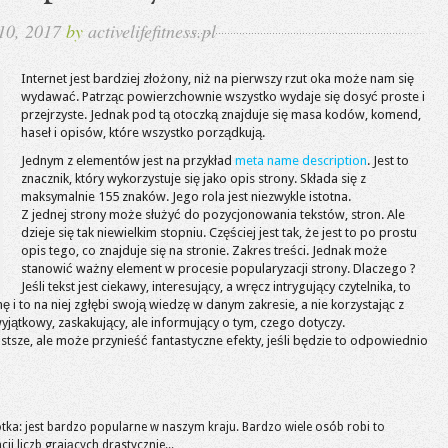
10, 2017
by
activelifefitness.pl
Internet jest bardziej złożony, niż na pierwszy rzut oka może nam się
wydawać. Patrząc powierzchownie wszystko wydaje się dosyć proste i
przejrzyste. Jednak pod tą otoczką znajduje się masa kodów, komend,
haseł i opisów, które wszystko porządkują.
Jednym z elementów jest na przykład
meta name description
. Jest to
znacznik, który wykorzystuje się jako opis strony. Składa się z
maksymalnie 155 znaków. Jego rola jest niezwykle istotna.
Z jednej strony może służyć do pozycjonowania tekstów, stron. Ale
dzieje się tak niewielkim stopniu. Częściej jest tak, że jest to po prostu
opis tego, co znajduje się na stronie. Zakres treści. Jednak może
stanowić ważny element w procesie popularyzacji strony. Dlaczego ?
Jeśli tekst jest ciekawy, interesujący, a wręcz intrygujący czytelnika, to
 i to na niej zgłębi swoją wiedzę w danym zakresie, a nie korzystając z
wyjątkowy, zaskakujący, ale informujący o tym, czego dotyczy.
ostsze, ale może przynieść fantastyczne efekty, jeśli będzie to odpowiednio
otka: jest bardzo popularne w naszym kraju. Bardzo wiele osób robi to
i liczb grających drastycznie...