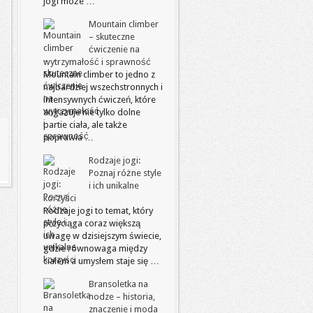
jogi może …
Mountain climber
– skuteczne
ćwiczenie na
wytrzymałość i sprawność
Mountain climber to jedno z
najbardziej wszechstronnych i
intensywnych ćwiczeń, które
angażuje nie tylko dolne
partie ciała, ale także
poprawia …
Rodzaje jogi:
Poznaj różne style
i ich unikalne
korzyści
Rodzaje jogi to temat, który
przyciąga coraz większą
uwagę w dzisiejszym świecie,
gdzie równowaga między
ciałem a umysłem staje się …
Bransoletka na
nodze – historia,
znaczenie i moda