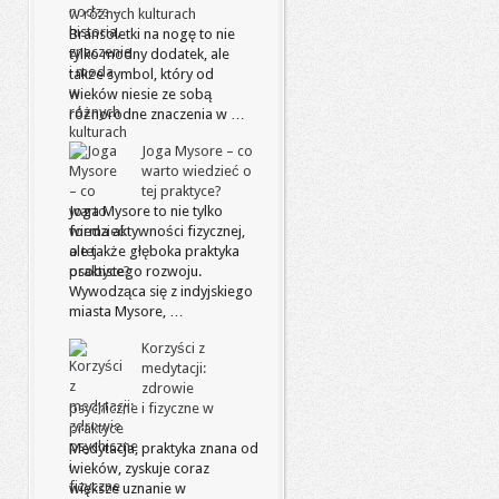
w różnych kulturach
Bransoletki na nogę to nie
tylko modny dodatek, ale
także symbol, który od
wieków niesie ze sobą
różnorodne znaczenia w …
Joga Mysore – co
warto wiedzieć o
tej praktyce?
Joga Mysore to nie tylko
forma aktywności fizycznej,
ale także głęboka praktyka
osobistego rozwoju.
Wywodząca się z indyjskiego
miasta Mysore, …
Korzyści z
medytacji:
zdrowie
psychiczne i fizyczne w
praktyce
Medytacja, praktyka znana od
wieków, zyskuje coraz
większe uznanie w