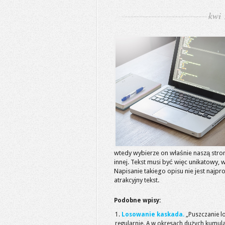
kwi 
wtedy wybierze on właśnie naszą stronę
innej. Tekst musi być więc unikatowy, 
Napisanie takiego opisu nie jest najpr
atrakcyjny tekst.
Podobne wpisy:
Losowanie kaskada.
„Puszczanie l
regularnie. A w okresach dużych kumulacj