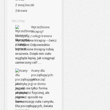
Z innej beczki
Zdrowie
PRECZYTAJ
Wyrzeźbione
tricepsy?
Skorzystaj z usługi trenera
Wyrzeźbione tricepsy – ćwicz
z hantlami Odpowiednio
wyrzeźbione tricepsy robią
wrażenie. Dzięki nim ciało
wygląda lepiej. Jak osiągnąć
zamierzony cel? …
Asany dla
początkujących:
jak zacząć
praktykę jogi w domu
Joga to nie tylko forma
aktywności fizycznej, ale
również sposób na
harmonizację ciała i umysłu.
Dla początkujących, świata