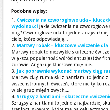
Podobne wpisy:
Ćwiczenia na czworogłowe uda – klucz do 
wydolności
Jakie ćwiczenia na czworogłowe 
nóg? Czworogłowe uda to jedne z najważnie
ciele, które odpowiadają...
Martwy robak – kluczowe ćwiczenie dla 
Martwy robak to niezwykle skuteczne ćwicze
większą popularność wśród entuzjastów fitn
zdrowie. Angażuje kluczowe mięśnie...
Jak poprawnie wykonać martwy ciąg ru
Martwy ciąg rumuński z hantlami to jedno z 
wszechstronnych ćwiczeń, które nie tylko rozw
wiele grup mięśniowych,...
Szrugsy z hantlami – skuteczne ćwiczen
Szrugsy z hantlami to jedno z najbardziej s
treningu siłowym, które ma na celu wzmocnie