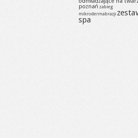
odmładzające na twar
poznań
zabieg
zesta
mikrodermabrazji
spa