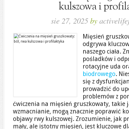
kulszowa i profi
sie 27, 2025
by
activelife
Mięsień gruszkow
odgrywa kluczow
naszego ciała. Zn
pośladków i odpo
rotacyjne uda or
biodrowego
. Nie
się z dysfunkcja
prowadzić do up
problemów z por
ćwiczenia na mięsień gruszkowaty, takie j
wzmacnianie, mogą znacznie poprawić kom
objawy rwy kulszowej. Zrozumienie, jak p
mały, ale istotny mięsień, jest kluczowe d