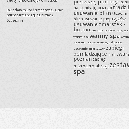
pierwszej pomocy
Włosy farbowane jak o nie dbać.
tren
trądzi
na kondycję poznań
Jak działa mikrodermabrazja? Ceny
usuwanie blizn
Usuwani
mikrodermabrazji na blizny w
blizn
usuwanie pieprzyków
Szczecinie
usuwanie zmarszek -
botox
Usuwanie żylaków parą wo
wanny spa
wanna spa
wycin
laserem mazowieckie
wypełnianie i
zabiegi
usuwanie zmarszczek
odmładzające na twar
poznań
zabieg
zesta
mikrodermabrazji
spa