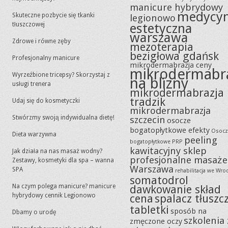
manicure hybrydowy
medycy
Skuteczne pozbycie się tkanki
legionowo
tłuszczowej
estetyczna
warszawa
Zdrowe i równe zęby
mezoterapia
bezigłowa gdańsk
Profesjonalny manicure
mikrodermabrazja ceny
mikrodermabr
Wyrzeźbione tricepsy? Skorzystaj z
na blizny
usługi trenera
mikrodermabrazja
tradzik
Udaj się do kosmetyczki
mikrodermabrazja
Stwórzmy swoją indywidualna dietę!
szczecin
osocze
bogatopłytkowe efekty
Osocz
Dieta warzywna
peeling
bogatopłytkowe PRP
kawitacyjny sklep
Jak działa na nas masaż wodny?
profesjonalne masaże
Zestawy, kosmetyki dla spa – wanna
Warszawa
SPA
rehabilitacja we Wro
somatodrol
Na czym polega manicure? manicure
dawkowanie skład
hybrydowy cennik Legionowo
cena
spalacz tłuszc
tabletki
sposób na
Dbamy o urodę
szkolenia 
zmęczone oczy