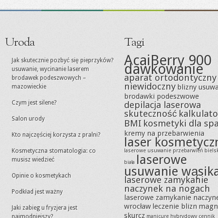
Uroda
Tagi
AcaiBerry 900
Jak skutecznie pozbyć się pieprzyków?
dawkowanie
usuwanie, wycinanie laserem
aparat ortodontyczny
brodawek podeszwowych –
niewidoczny
blizny usuw
mazowieckie
brodawki podeszwowe
Czym jest silene?
depilacja laserowa
skuteczność
kalkulato
Salon urody
BMI
kosmetyki dla sp
kremy na przebarwienia
Kto najczęściej korzysta z pralni?
laser kosmetycz
Kosmetyczna stomatologia: co
laserowe usuwanie przebarwień biels
laserowe
musisz wiedzieć
biała
usuwanie wąsik
Opinie o kosmetykach
laserowe zamykanie
naczynek na nogach
Podkład jest ważny
laserowe zamykanie naczyn
wrocław
leczenie blizn
magn
Jaki zabieg u fryzjera jest
skurcz
najmodniejszy?
manicure hybrydowy cennik