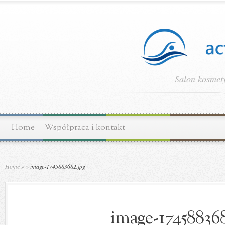
Salon kosmety
Home
Współpraca i kontakt
Home
»
»
image-1745883682.jpg
image-174588368