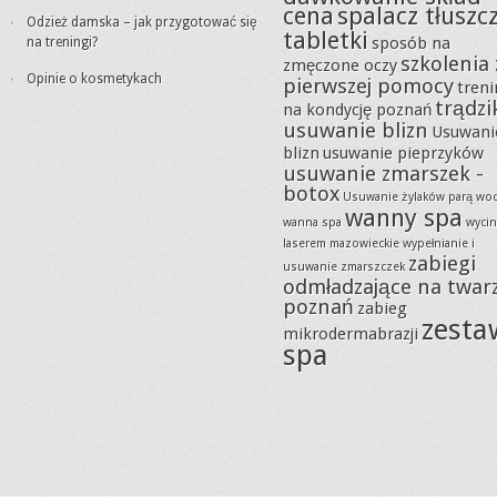
cena
spalacz tłuszc
Odzież damska – jak przygotować się
tabletki
sposób na
na treningi?
szkolenia 
zmęczone oczy
Opinie o kosmetykach
pierwszej pomocy
tren
trądzi
na kondycję poznań
usuwanie blizn
Usuwani
blizn
usuwanie pieprzyków
usuwanie zmarszek -
botox
Usuwanie żylaków parą wo
wanny spa
wanna spa
wycin
laserem mazowieckie
wypełnianie i
zabiegi
usuwanie zmarszczek
odmładzające na twar
poznań
zabieg
zesta
mikrodermabrazji
spa