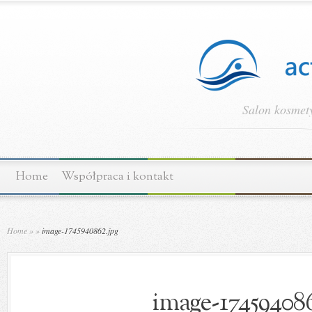
Salon kosmety
Home
Współpraca i kontakt
Home
»
»
image-1745940862.jpg
image-174594086