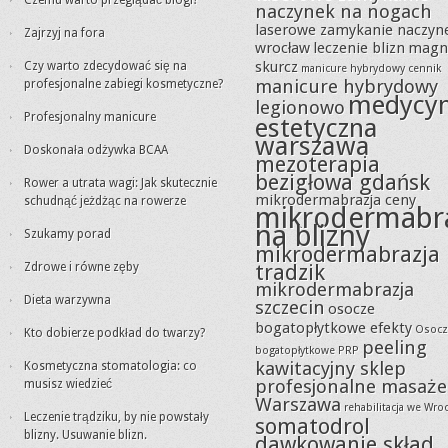
Czemu warto przeglądać blogi?
naczynek na nogach
laserowe zamykanie naczyn
Zajrzyj na fora
wrocław
leczenie blizn
magn
skurcz
Czy warto zdecydować się na
manicure hybrydowy cennik
manicure hybrydowy
profesjonalne zabiegi kosmetyczne?
medycy
legionowo
Profesjonalny manicure
estetyczna
warszawa
Doskonała odżywka BCAA
mezoterapia
bezigłowa gdańsk
Rower a utrata wagi: Jak skutecznie
mikrodermabrazja ceny
schudnąć jeżdżąc na rowerze
mikrodermabr
na blizny
Szukamy porad
mikrodermabrazja
tradzik
Zdrowe i równe zęby
mikrodermabrazja
Dieta warzywna
szczecin
osocze
bogatopłytkowe efekty
Osocz
Kto dobierze podkład do twarzy?
peeling
bogatopłytkowe PRP
kawitacyjny sklep
Kosmetyczna stomatologia: co
profesjonalne masaże
musisz wiedzieć
Warszawa
rehabilitacja we Wro
Leczenie trądziku, by nie powstały
somatodrol
blizny. Usuwanie blizn.
dawkowanie skład