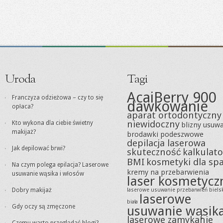
Uroda
Tagi
AcaiBerry 900
Franczyza odzieżowa – czy to się
dawkowanie
opłaca?
aparat ortodontyczny
niewidoczny
Kto wykona dla ciebie świetny
blizny usuw
makijaż?
brodawki podeszwowe
depilacja laserowa
Jak depilować brwi?
skuteczność
kalkulato
BMI
kosmetyki dla sp
Na czym polega epilacja? Laserowe
kremy na przebarwienia
usuwanie wąsika i włosów
laser kosmetycz
Dobry makijaż
laserowe usuwanie przebarwień biels
laserowe
biała
Gdy oczy są zmęczone
usuwanie wąsik
laserowe zamykanie