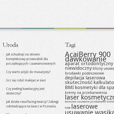
Uroda
Tagi
AcaiBerry 900
Jak schudnąć na siłowni:
dawkowanie
Kompleksowy przewodnik dla
aparat ortodontyczny
początkujących i zaawansowanych
niewidoczny
blizny usuw
Czy warto pójść do masażysty?
brodawki podeszwowe
depilacja laserowa
Ucz się robić makijaż w sieci
skuteczność
kalkulato
BMI
kosmetyki dla sp
Czy peeling kawitacyjny jest
kremy na przebarwienia
skuteczny?
laser kosmetycz
Jak działa resurfacing twarzy? Zabiegi
laserowe usuwanie przebarwień biels
laserowe
odmładzające na twarz w Poznaniu
biała
usuwanie wąsik