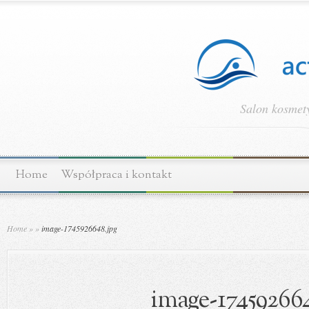
Salon kosmety
Home
Współpraca i kontakt
Home
»
»
image-1745926648.jpg
image-174592664