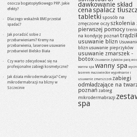
dawkowanie skład
osocza bogatopłytkowego PRP. Jakie
cena
spalacz tłuszc
efekty?
tabletki
sposób na
Dlaczego wskaźnik BMI przestał
szkolenia 
zmęczone oczy
spadać?
pierwszej pomocy
tren
trądzi
Jak poradzić sobie z
na kondycję poznań
przebarwieniami? Kremy na
usuwanie blizn
Usuwani
przebarwienia, laserowe usuwanie
blizn
usuwanie pieprzyków
przebarwień Bielsko Biała
usuwanie zmarszek -
botox
Usuwanie żylaków parą wo
Czy warto zdecydować się na
wanny spa
profesjonalne zabiegi kosmetyczne?
wanna spa
wycin
laserem mazowieckie
wypełnianie i
Jak działa mikrodermabrazja? Ceny
zabiegi
usuwanie zmarszczek
mikrodermabrazji na blizny w
odmładzające na twar
Szczecinie
poznań
zabieg
zesta
mikrodermabrazji
spa