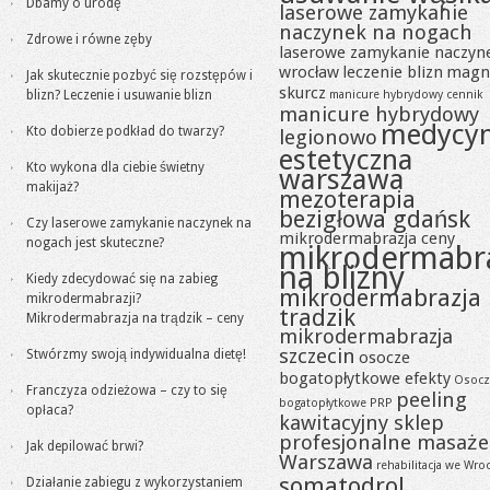
Dbamy o urodę
laserowe zamykanie
naczynek na nogach
Zdrowe i równe zęby
laserowe zamykanie naczyn
wrocław
leczenie blizn
magn
Jak skutecznie pozbyć się rozstępów i
skurcz
blizn? Leczenie i usuwanie blizn
manicure hybrydowy cennik
manicure hybrydowy
medycy
Kto dobierze podkład do twarzy?
legionowo
estetyczna
Kto wykona dla ciebie świetny
warszawa
makijaż?
mezoterapia
bezigłowa gdańsk
Czy laserowe zamykanie naczynek na
mikrodermabrazja ceny
nogach jest skuteczne?
mikrodermabr
na blizny
Kiedy zdecydować się na zabieg
mikrodermabrazja
mikrodermabrazji?
tradzik
Mikrodermabrazja na trądzik – ceny
mikrodermabrazja
szczecin
Stwórzmy swoją indywidualna dietę!
osocze
bogatopłytkowe efekty
Osocz
Franczyza odzieżowa – czy to się
peeling
bogatopłytkowe PRP
opłaca?
kawitacyjny sklep
profesjonalne masaże
Jak depilować brwi?
Warszawa
rehabilitacja we Wro
somatodrol
Działanie zabiegu z wykorzystaniem