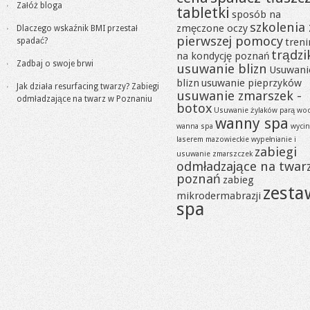
Załóż bloga
tabletki
sposób na
szkolenia 
zmęczone oczy
Dlaczego wskaźnik BMI przestał
pierwszej pomocy
spadać?
tren
trądzi
na kondycję poznań
Zadbaj o swoje brwi
usuwanie blizn
Usuwani
blizn
usuwanie pieprzyków
Jak działa resurfacing twarzy? Zabiegi
usuwanie zmarszek -
odmładzające na twarz w Poznaniu
botox
Usuwanie żylaków parą wo
wanny spa
wanna spa
wycin
laserem mazowieckie
wypełnianie i
zabiegi
usuwanie zmarszczek
odmładzające na twar
poznań
zabieg
zesta
mikrodermabrazji
spa