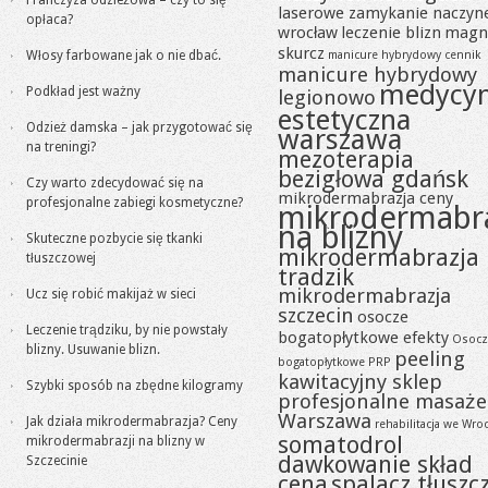
Franczyza odzieżowa – czy to się
laserowe zamykanie naczyn
opłaca?
wrocław
leczenie blizn
magn
skurcz
Włosy farbowane jak o nie dbać.
manicure hybrydowy cennik
manicure hybrydowy
medycy
Podkład jest ważny
legionowo
estetyczna
Odzież damska – jak przygotować się
warszawa
na treningi?
mezoterapia
bezigłowa gdańsk
Czy warto zdecydować się na
mikrodermabrazja ceny
profesjonalne zabiegi kosmetyczne?
mikrodermabr
na blizny
Skuteczne pozbycie się tkanki
mikrodermabrazja
tłuszczowej
tradzik
mikrodermabrazja
Ucz się robić makijaż w sieci
szczecin
osocze
Leczenie trądziku, by nie powstały
bogatopłytkowe efekty
Osocz
blizny. Usuwanie blizn.
peeling
bogatopłytkowe PRP
kawitacyjny sklep
Szybki sposób na zbędne kilogramy
profesjonalne masaże
Warszawa
Jak działa mikrodermabrazja? Ceny
rehabilitacja we Wro
somatodrol
mikrodermabrazji na blizny w
dawkowanie skład
Szczecinie
cena
spalacz tłuszc