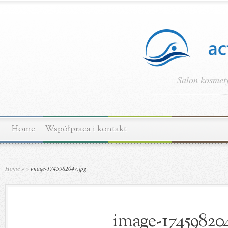
Salon kosmety
Home
Współpraca i kontakt
Home
»
»
image-1745982047.jpg
image-174598204