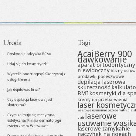
Uroda
Tagi
AcaiBerry 900
Doskonała odżywka BCAA
dawkowanie
aparat ortodontyczny
Udaj się do kosmetyczki
niewidoczny
blizny usuw
Wyrzeźbione tricepsy? Skorzystaj z
brodawki podeszwowe
usługi trenera
depilacja laserowa
skuteczność
kalkulato
Jak depilować brwi?
BMI
kosmetyki dla sp
kremy na przebarwienia
Czy depilacja laserowa jest
laser kosmetycz
skuteczna?
laserowe usuwanie przebarwień biels
laserowe
Czym zajmuje się medycyna
biała
estetyczna? Klinika dermatologii
usuwanie wąsik
estetycznej w Warszawie
laserowe zamykanie
naczynek na nogach