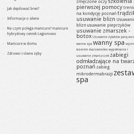
szkolenia 
zmęczone oczy
pierwszej pomocy
tren
Jak depilować brwi?
trądzi
na kondycję poznań
usuwanie blizn
Informacje o silene
Usuwani
blizn
usuwanie pieprzyków
Na czym polega manicure? manicure
usuwanie zmarszek -
hybrydowy cennik Legionowo
botox
Usuwanie żylaków parą wo
wanny spa
Manicure w domu
wanna spa
wycin
laserem mazowieckie
wypełnianie i
Zdrowe i równe zęby
zabiegi
usuwanie zmarszczek
odmładzające na twar
poznań
zabieg
zesta
mikrodermabrazji
spa