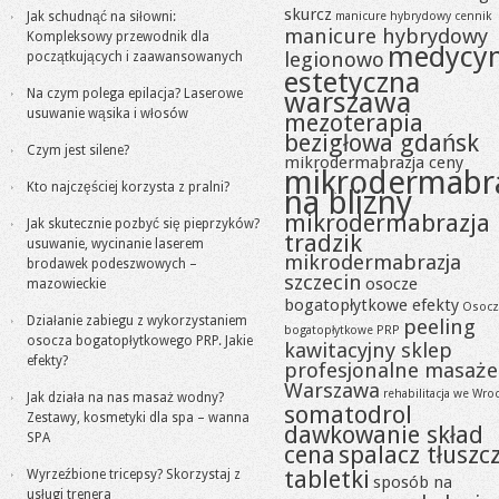
skurcz
Jak schudnąć na siłowni:
manicure hybrydowy cennik
manicure hybrydowy
Kompleksowy przewodnik dla
medycy
legionowo
początkujących i zaawansowanych
estetyczna
Na czym polega epilacja? Laserowe
warszawa
usuwanie wąsika i włosów
mezoterapia
bezigłowa gdańsk
Czym jest silene?
mikrodermabrazja ceny
mikrodermabr
Kto najczęściej korzysta z pralni?
na blizny
mikrodermabrazja
Jak skutecznie pozbyć się pieprzyków?
tradzik
usuwanie, wycinanie laserem
mikrodermabrazja
brodawek podeszwowych –
szczecin
osocze
mazowieckie
bogatopłytkowe efekty
Osocz
Działanie zabiegu z wykorzystaniem
peeling
bogatopłytkowe PRP
osocza bogatopłytkowego PRP. Jakie
kawitacyjny sklep
efekty?
profesjonalne masaże
Warszawa
rehabilitacja we Wro
Jak działa na nas masaż wodny?
somatodrol
Zestawy, kosmetyki dla spa – wanna
dawkowanie skład
SPA
cena
spalacz tłuszc
tabletki
Wyrzeźbione tricepsy? Skorzystaj z
sposób na
usługi trenera