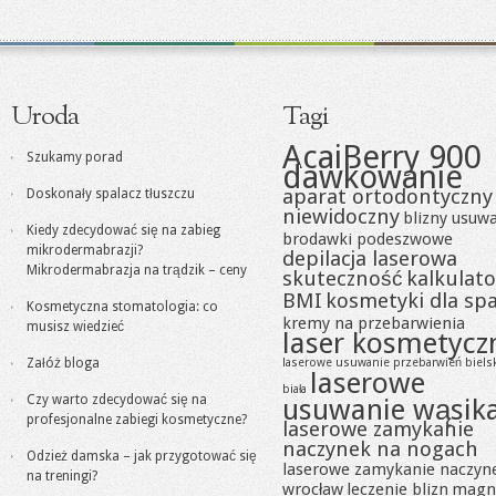
Uroda
Tagi
AcaiBerry 900
Szukamy porad
dawkowanie
aparat ortodontyczny
Doskonały spalacz tłuszczu
niewidoczny
blizny usuw
Kiedy zdecydować się na zabieg
brodawki podeszwowe
mikrodermabrazji?
depilacja laserowa
Mikrodermabrazja na trądzik – ceny
skuteczność
kalkulato
BMI
kosmetyki dla sp
Kosmetyczna stomatologia: co
kremy na przebarwienia
musisz wiedzieć
laser kosmetycz
Załóż bloga
laserowe usuwanie przebarwień biels
laserowe
biała
Czy warto zdecydować się na
usuwanie wąsik
profesjonalne zabiegi kosmetyczne?
laserowe zamykanie
naczynek na nogach
Odzież damska – jak przygotować się
laserowe zamykanie naczyn
na treningi?
wrocław
leczenie blizn
magn