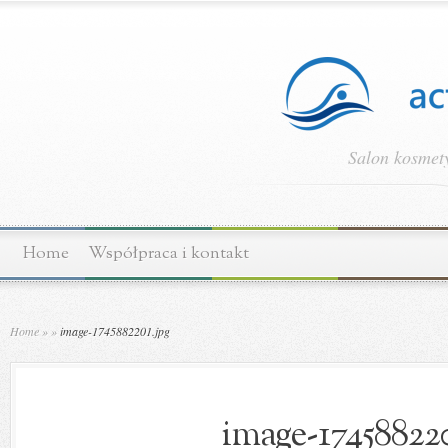
Salon kosmety
Home
Współpraca i kontakt
Home
»
»
image-1745882201.jpg
image-174588220