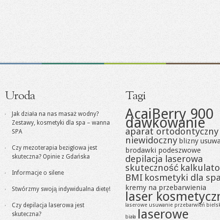
Uroda
Tagi
AcaiBerry 900
Jak działa na nas masaż wodny?
dawkowanie
Zestawy, kosmetyki dla spa – wanna
aparat ortodontyczny
SPA
niewidoczny
blizny usuw
Czy mezoterapia bezigłowa jest
brodawki podeszwowe
skuteczna? Opinie z Gdańska
depilacja laserowa
skuteczność
kalkulato
Informacje o silene
BMI
kosmetyki dla sp
kremy na przebarwienia
Stwórzmy swoją indywidualna dietę!
laser kosmetycz
Czy depilacja laserowa jest
laserowe usuwanie przebarwień biels
laserowe
skuteczna?
biała