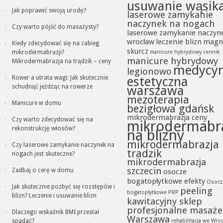
usuwanie wąsik
Jak poprawić swoją urodę?
laserowe zamykanie
naczynek na nogach
Czy warto pójść do masażysty?
laserowe zamykanie naczyn
wrocław
leczenie blizn
magn
Kiedy zdecydować się na zabieg
skurcz
mikrodermabrazji?
manicure hybrydowy cennik
manicure hybrydowy
Mikrodermabrazja na trądzik – ceny
medycy
legionowo
Rower a utrata wagi: Jak skutecznie
estetyczna
schudnąć jeżdżąc na rowerze
warszawa
mezoterapia
Manicure w domu
bezigłowa gdańsk
mikrodermabrazja ceny
Czy warto zdecydować się na
mikrodermabr
rekonstrukcję włosów?
na blizny
mikrodermabrazja
Czy laserowe zamykanie naczynek na
tradzik
nogach jest skuteczne?
mikrodermabrazja
szczecin
Zadbaj o cerę w domu
osocze
bogatopłytkowe efekty
Osocz
Jak skutecznie pozbyć się rozstępów i
peeling
bogatopłytkowe PRP
blizn? Leczenie i usuwanie blizn
kawitacyjny sklep
profesjonalne masaże
Dlaczego wskaźnik BMI przestał
Warszawa
spadać?
rehabilitacja we Wro