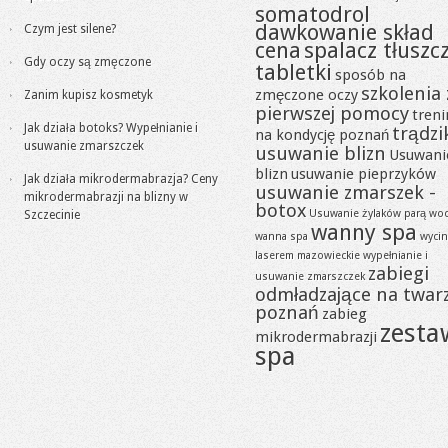
somatodrol
dawkowanie skład
Czym jest silene?
cena
spalacz tłuszc
Gdy oczy są zmęczone
tabletki
sposób na
szkolenia 
zmęczone oczy
Zanim kupisz kosmetyk
pierwszej pomocy
tren
Jak działa botoks? Wypełnianie i
trądzi
na kondycję poznań
usuwanie zmarszczek
usuwanie blizn
Usuwani
blizn
usuwanie pieprzyków
Jak działa mikrodermabrazja? Ceny
usuwanie zmarszek -
mikrodermabrazji na blizny w
botox
Usuwanie żylaków parą wo
Szczecinie
wanny spa
wanna spa
wycin
laserem mazowieckie
wypełnianie i
zabiegi
usuwanie zmarszczek
odmładzające na twar
poznań
zabieg
zesta
mikrodermabrazji
spa