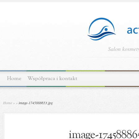
Salon kosmety
Home
Współpraca i kontakt
Home
»
»
image-1745888653.jpg
image-174588865