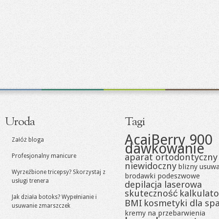
Uroda
Tagi
AcaiBerry 900
Załóż bloga
dawkowanie
aparat ortodontyczny
Profesjonalny manicure
niewidoczny
blizny usuw
Wyrzeźbione tricepsy? Skorzystaj z
brodawki podeszwowe
usługi trenera
depilacja laserowa
skuteczność
kalkulato
Jak działa botoks? Wypełnianie i
BMI
kosmetyki dla sp
usuwanie zmarszczek
kremy na przebarwienia