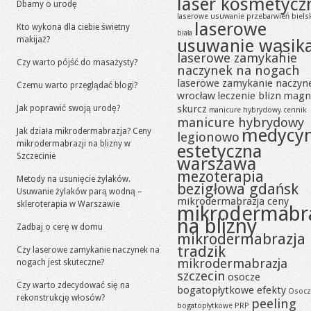
laser kosmetycz
Dbamy o urodę
laserowe usuwanie przebarwień biels
laserowe
Kto wykona dla ciebie świetny
biała
makijaż?
usuwanie wąsik
laserowe zamykanie
Czy warto pójść do masażysty?
naczynek na nogach
laserowe zamykanie naczyn
Czemu warto przeglądać blogi?
wrocław
leczenie blizn
magn
skurcz
Jak poprawić swoją urodę?
manicure hybrydowy cennik
manicure hybrydowy
medycy
Jak działa mikrodermabrazja? Ceny
legionowo
mikrodermabrazji na blizny w
estetyczna
Szczecinie
warszawa
mezoterapia
Metody na usunięcie żylaków.
bezigłowa gdańsk
Usuwanie żylaków parą wodną –
mikrodermabrazja ceny
skleroterapia w Warszawie
mikrodermabr
na blizny
Zadbaj o cerę w domu
mikrodermabrazja
tradzik
Czy laserowe zamykanie naczynek na
mikrodermabrazja
nogach jest skuteczne?
szczecin
osocze
Czy warto zdecydować się na
bogatopłytkowe efekty
Osocz
rekonstrukcję włosów?
peeling
bogatopłytkowe PRP