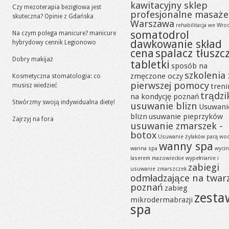
kawitacyjny sklep
Czy mezoterapia bezigłowa jest
profesjonalne masaże
skuteczna? Opinie z Gdańska
Warszawa
rehabilitacja we Wro
somatodrol
Na czym polega manicure? manicure
dawkowanie skład
hybrydowy cennik Legionowo
cena
spalacz tłuszc
Dobry makijaż
tabletki
sposób na
szkolenia 
zmęczone oczy
Kosmetyczna stomatologia: co
pierwszej pomocy
musisz wiedzieć
tren
trądzi
na kondycję poznań
Stwórzmy swoją indywidualna dietę!
usuwanie blizn
Usuwani
blizn
usuwanie pieprzyków
Zajrzyj na fora
usuwanie zmarszek -
botox
Usuwanie żylaków parą wo
wanny spa
wanna spa
wycin
laserem mazowieckie
wypełnianie i
zabiegi
usuwanie zmarszczek
odmładzające na twar
poznań
zabieg
zesta
mikrodermabrazji
spa