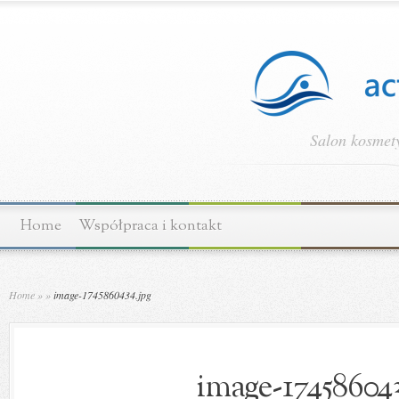
Salon kosmety
Home
Współpraca i kontakt
Home
»
»
image-1745860434.jpg
image-174586043