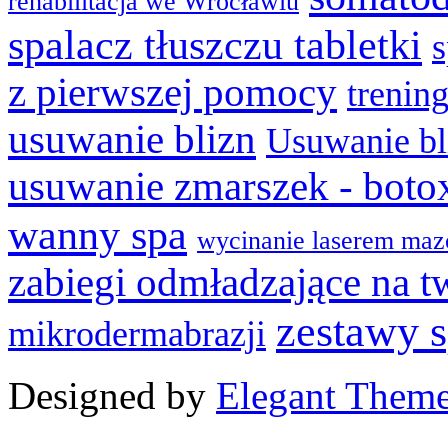
rehabilitacja we Wrocławiu
spalacz tłuszczu tabletki
z pierwszej pomocy
trenin
usuwanie blizn
Usuwanie bl
usuwanie zmarszek - boto
wanny spa
wycinanie laserem maz
zabiegi odmładzające na t
zestawy 
mikrodermabrazji
Designed by
Elegant Them