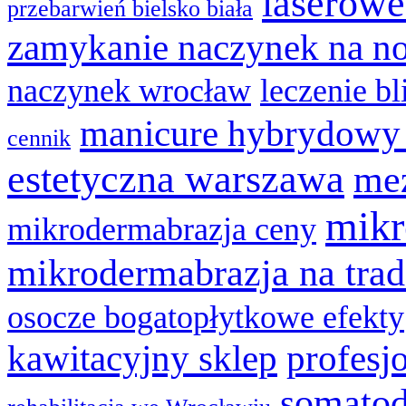
laserowe
przebarwień bielsko biała
zamykanie naczynek na n
naczynek wrocław
leczenie bl
manicure hybrydowy
cennik
estetyczna warszawa
mez
mikr
mikrodermabrazja ceny
mikrodermabrazja na trad
osocze bogatopłytkowe efekty
kawitacyjny sklep
profesj
somatod