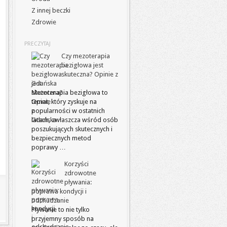
Z innej beczki
Zdrowie
PRECZYTAJ
Czy mezoterapia
bezigłowa jest
skuteczna? Opinie z
Gdańska
Mezoterapia bezigłowa to
temat, który zyskuje na
popularności w ostatnich
latach, zwłaszcza wśród osób
poszukujących skutecznych i
bezpiecznych metod
poprawy …
Korzyści
zdrowotne
pływania:
poprawa kondycji i
odchudzanie
Pływanie to nie tylko
przyjemny sposób na