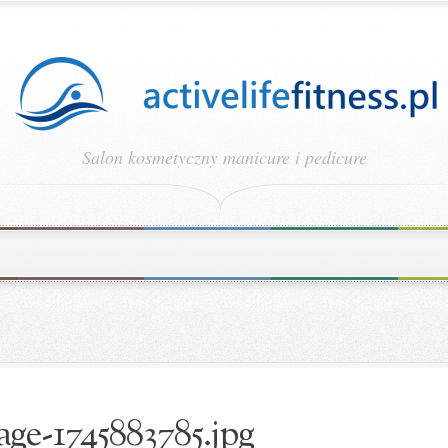
Salon kosmetyczny manicure i pedicure
age-1745883785.jpg