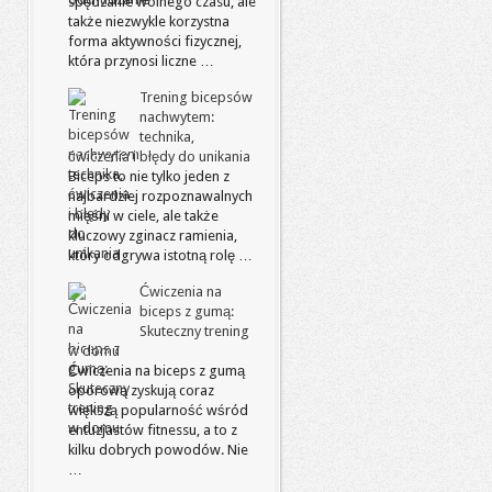
spędzanie wolnego czasu, ale
także niezwykle korzystna
forma aktywności fizycznej,
która przynosi liczne …
Trening bicepsów
nachwytem:
technika,
ćwiczenia i błędy do unikania
Biceps to nie tylko jeden z
najbardziej rozpoznawalnych
mięśni w ciele, ale także
kluczowy zginacz ramienia,
który odgrywa istotną rolę …
Ćwiczenia na
biceps z gumą:
Skuteczny trening
w domu
Ćwiczenia na biceps z gumą
oporową zyskują coraz
większą popularność wśród
entuzjastów fitnessu, a to z
kilku dobrych powodów. Nie
…