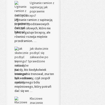
Uginanie ramion z
supinacją: jak
poprawnie
ćwiczyć biceps?
Uginanie ramion z supinacją
to jedno z podstawowych
ćwiczeń siłowych, które nie
tylko angażuje bicepsy, ale
również rozwija mięśnie
przedramion. …
Jak skutecznie
pozbyć się
zakwasów po
treningu? Sprawdzone
metody
Każdy, kto kiedykolwiek
intensywnie trenował, zna ten
ból – zakwasy, czyli zespół
opóźnionego bólu
mięśniowego, który potrafi
dać się we …
Kluczowe
znaczenie