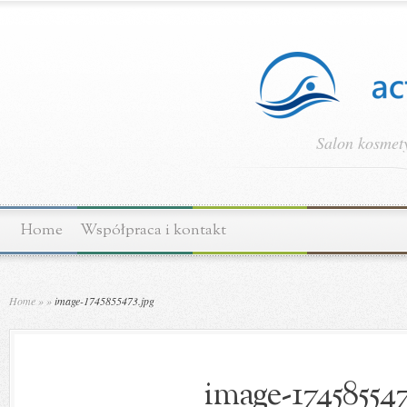
Salon kosmety
Home
Współpraca i kontakt
Home
»
»
image-1745855473.jpg
image-174585547