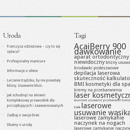
Uroda
Tagi
AcaiBerry 900
Franczyza odzieżowa – czy to się
dawkowanie
opłaca?
aparat ortodontyczny
niewidoczny
Profesjonalny manicure
blizny usuw
brodawki podeszwowe
Informacje o silene
depilacja laserowa
skuteczność
kalkulato
Leczenie trądziku, by nie powstały
BMI
kosmetyki dla sp
blizny. Usuwanie blizn.
kremy na przebarwienia
laser kosmetycz
Jak schudnąć na siłowni:
Kompleksowy przewodnik dla
laserowe usuwanie przebarwień biels
laserowe
początkujących i zaawansowanych
biała
usuwanie wąsik
Zadbaj o swoje brwi
laserowe zamykanie
naczynek na nogach
Dbamy o urodę
laserowe zamykanie naczyn