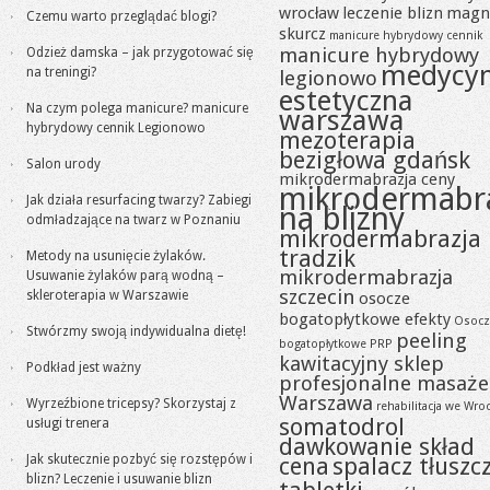
wrocław
leczenie blizn
magn
Czemu warto przeglądać blogi?
skurcz
manicure hybrydowy cennik
manicure hybrydowy
Odzież damska – jak przygotować się
medycy
na treningi?
legionowo
estetyczna
Na czym polega manicure? manicure
warszawa
hybrydowy cennik Legionowo
mezoterapia
bezigłowa gdańsk
Salon urody
mikrodermabrazja ceny
mikrodermabr
Jak działa resurfacing twarzy? Zabiegi
na blizny
odmładzające na twarz w Poznaniu
mikrodermabrazja
tradzik
Metody na usunięcie żylaków.
mikrodermabrazja
Usuwanie żylaków parą wodną –
szczecin
skleroterapia w Warszawie
osocze
bogatopłytkowe efekty
Osocz
Stwórzmy swoją indywidualna dietę!
peeling
bogatopłytkowe PRP
kawitacyjny sklep
Podkład jest ważny
profesjonalne masaże
Warszawa
Wyrzeźbione tricepsy? Skorzystaj z
rehabilitacja we Wro
somatodrol
usługi trenera
dawkowanie skład
Jak skutecznie pozbyć się rozstępów i
cena
spalacz tłuszc
blizn? Leczenie i usuwanie blizn