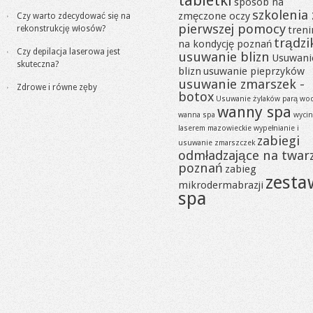
tabletki
sposób na
szkolenia 
zmęczone oczy
Czy warto zdecydować się na
pierwszej pomocy
rekonstrukcję włosów?
tren
trądzi
na kondycję poznań
Czy depilacja laserowa jest
usuwanie blizn
Usuwani
skuteczna?
blizn
usuwanie pieprzyków
usuwanie zmarszek -
Zdrowe i równe zęby
botox
Usuwanie żylaków parą wo
wanny spa
wanna spa
wycin
laserem mazowieckie
wypełnianie i
zabiegi
usuwanie zmarszczek
odmładzające na twar
poznań
zabieg
zesta
mikrodermabrazji
spa