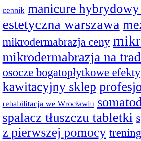
manicure hybrydowy
cennik
estetyczna warszawa
mez
mikr
mikrodermabrazja ceny
mikrodermabrazja na trad
osocze bogatopłytkowe efekty
kawitacyjny sklep
profesj
somatod
rehabilitacja we Wrocławiu
spalacz tłuszczu tabletki
z pierwszej pomocy
trenin