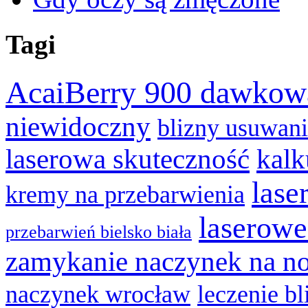
Tagi
AcaiBerry 900 dawkow
niewidoczny
blizny usuwan
laserowa skuteczność
kalk
lase
kremy na przebarwienia
laserowe
przebarwień bielsko biała
zamykanie naczynek na n
naczynek wrocław
leczenie bl