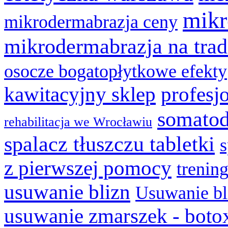
mikr
mikrodermabrazja ceny
mikrodermabrazja na trad
osocze bogatopłytkowe efekty
kawitacyjny sklep
profesj
somatod
rehabilitacja we Wrocławiu
spalacz tłuszczu tabletki
z pierwszej pomocy
trenin
usuwanie blizn
Usuwanie bl
usuwanie zmarszek - boto