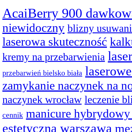
AcaiBerry 900 dawkow
niewidoczny
blizny usuwan
laserowa skuteczność
kalk
lase
kremy na przebarwienia
laserowe
przebarwień bielsko biała
zamykanie naczynek na n
naczynek wrocław
leczenie bl
manicure hybrydowy
cennik
estetyczna warszawa
mez